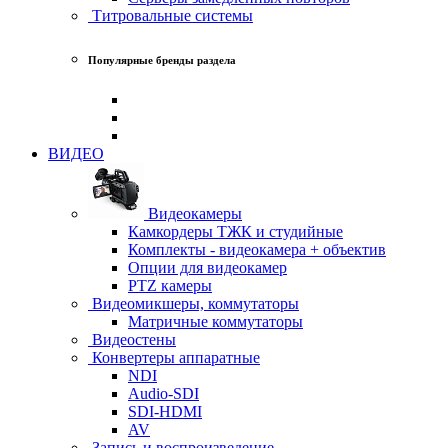
Титровальные системы
Популярные бренды раздела
ВИДЕО
Видеокамеры
Камкордеры ТЖК и студийные
Комплекты - видеокамера + объектив
Опции для видеокамер
PTZ камеры
Видеомикшеры, коммутаторы
Матричные коммутаторы
Видеостены
Конвертеры аппаратные
NDI
Audio-SDI
SDI-HDMI
AV
Запись и воспроизведение