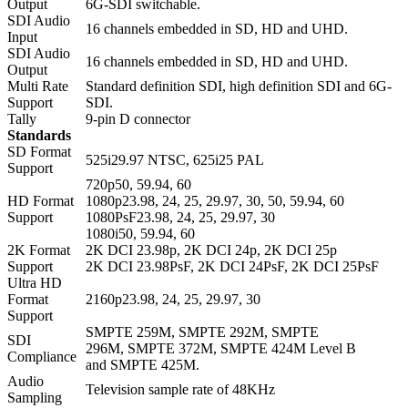
Output
6G-SDI switchable.
SDI Audio
16 channels embedded in SD, HD and UHD.
Input
SDI Audio
16 channels embedded in SD, HD and UHD.
Output
Multi Rate
Standard definition SDI, high definition SDI and 6G-
Support
SDI.
Tally
9-pin D connector
Standards
SD Format
525i29.97 NTSC, 625i25 PAL
Support
720p50, 59.94, 60
HD Format
1080p23.98, 24, 25, 29.97, 30, 50, 59.94, 60
Support
1080PsF23.98, 24, 25, 29.97, 30
1080i50, 59.94, 60
2K Format
2K DCI 23.98p, 2K DCI 24p, 2K DCI 25p
Support
2K DCI 23.98PsF, 2K DCI 24PsF, 2K DCI 25PsF
Ultra HD
Format
2160p23.98, 24, 25, 29.97, 30
Support
SMPTE 259M, SMPTE 292M, SMPTE
SDI
296M, SMPTE 372M, SMPTE 424M Level B
Compliance
and SMPTE 425M.
Audio
Television sample rate of 48KHz
Sampling