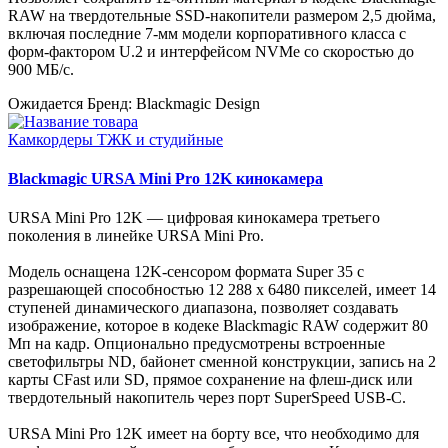
RAW на твердотельные SSD-накопители размером 2,5 дюйма,
включая последние 7-мм модели корпоративного класса с
форм-фактором U.2 и интерфейсом NVMe со скоростью до
900 МБ/с.
Ожидается
Бренд: Blackmagic Design
Камкордеры ТЖК и студийные
Blackmagic URSA Mini Pro 12K кинокамера
URSA Mini Pro 12K — цифровая кинокамера третьего
поколения в линейке URSA Mini Pro.
Модель оснащена 12K-сенсором формата Super 35 с
разрешающей способностью 12 288 x 6480 пикселей, имеет 14
ступеней динамического диапазона, позволяет создавать
изображение, которое в кодеке Blackmagic RAW содержит 80
Мп на кадр. Опционально предусмотрены встроенные
светофильтры ND, байонет сменной конструкции, запись на 2
карты CFast или SD, прямое сохранение на флеш-диск или
твердотельный накопитель через порт SuperSpeed USB‑C.
URSA Mini Pro 12K имеет на борту все, что необходимо для