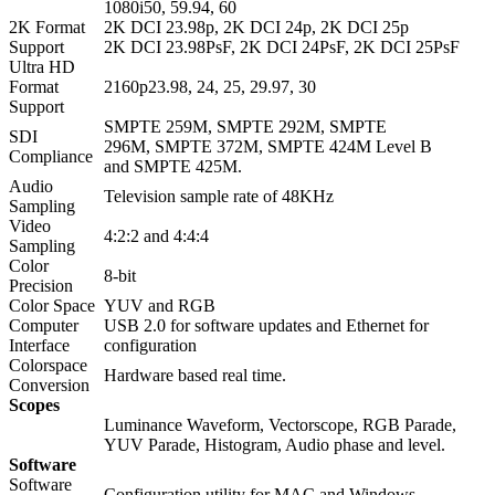
1080i50, 59.94, 60
2K Format
2K DCI 23.98p, 2K DCI 24p, 2K DCI 25p
Support
2K DCI 23.98PsF, 2K DCI 24PsF, 2K DCI 25PsF
Ultra HD
Format
2160p23.98, 24, 25, 29.97, 30
Support
SMPTE 259M, SMPTE 292M, SMPTE
SDI
296M, SMPTE 372M, SMPTE 424M Level B
Compliance
and SMPTE 425M.
Audio
Television sample rate of 48KHz
Sampling
Video
4:2:2 and 4:4:4
Sampling
Color
8-bit
Precision
Color Space
YUV and RGB
Computer
USB 2.0 for software updates and Ethernet for
Interface
configuration
Colorspace
Hardware based real time.
Conversion
Scopes
Luminance Waveform, Vectorscope, RGB Parade,
YUV Parade, Histogram, Audio phase and level.
Software
Software
Configuration utility for MAC and Windows.