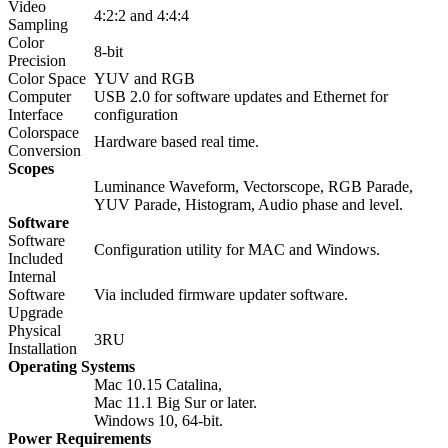
Video
4:2:2 and 4:4:4
Sampling
Color
8-bit
Precision
Color Space
YUV and RGB
Computer
USB 2.0 for software updates and Ethernet for
Interface
configuration
Colorspace
Hardware based real time.
Conversion
Scopes
Luminance Waveform, Vectorscope, RGB Parade,
YUV Parade, Histogram, Audio phase and level.
Software
Software
Configuration utility for MAC and Windows.
Included
Internal
Software
Via included firmware updater software.
Upgrade
Physical
3RU
Installation
Operating Systems
Mac 10.15 Catalina,
Mac 11.1 Big Sur or later.
Windows 10, 64-bit.
Power Requirements