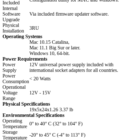
Included
Internal
Software
Via included firmware updater software.
Upgrade
Physical
3RU
Installation
Operating Systems
Mac 10.15 Catalina,
Mac 11.1 Big Sur or later.
Windows 10, 64-bit.
Power Requirements
Power
12V universal power supply included with
Supply
international socket adapters for all countries.
Power
< 20 Watts
Consumption
Operational
Voltage
12V - 15V
Range
Physical Specifications
19х5х24х1.26 3.37 lb
Environmental Specifications
Operating
0° to 40° C (32° to 104° F)
Temperature
Storage
-20° to 45° C (-4° to 113° F)
Temperature