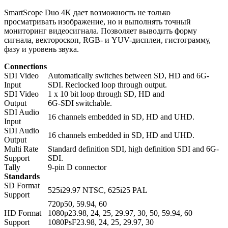
SmartScope Duo 4K дает возможность не только
просматривать изображение, но и выполнять точный
мониторинг видеосигнала. Позволяет выводить форму
сигнала, вектороскоп, RGB- и YUV-дисплеи, гистограмму,
фазу и уровень звука.
Connections
SDI Video
Automatically switches between SD, HD and 6G-
Input
SDI. Reclocked loop through output.
SDI Video
1 x 10 bit loop through SD, HD and
Output
6G-SDI switchable.
SDI Audio
16 channels embedded in SD, HD and UHD.
Input
SDI Audio
16 channels embedded in SD, HD and UHD.
Output
Multi Rate
Standard definition SDI, high definition SDI and 6G-
Support
SDI.
Tally
9-pin D connector
Standards
SD Format
525i29.97 NTSC, 625i25 PAL
Support
720p50, 59.94, 60
HD Format
1080p23.98, 24, 25, 29.97, 30, 50, 59.94, 60
Support
1080PsF23.98, 24, 25, 29.97, 30