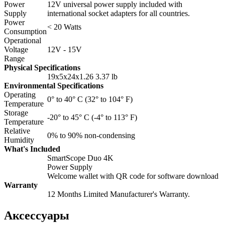
Power
12V universal power supply included with
Supply
international socket adapters for all countries.
Power
< 20 Watts
Consumption
Operational
Voltage
12V - 15V
Range
Physical Specifications
19х5х24х1.26 3.37 lb
Environmental Specifications
Operating
0° to 40° C (32° to 104° F)
Temperature
Storage
-20° to 45° C (-4° to 113° F)
Temperature
Relative
0% to 90% non-condensing
Humidity
What's Included
SmartScope Duo 4K
Power Supply
Welcome wallet with QR code for software download
Warranty
12 Months Limited Manufacturer's Warranty.
Аксессуары