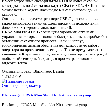
Имеет встроенные светофильтры ND и байонет съемной
конструкции, по 2 слота под карты CFast и SD/UHS‑II, запись
можно вести в кодеке Blackmagic RAW с частотой до 300
кадров/с.
Опционально предусмотрен порт USB-C для сохранения
видео непосредственно на флеш-диске или подключения
более емких твердотельных накопителей.
URSA Mini Pro 4.6K G2 оснащена удобными органами
управления, которые позволяют быстро менять настройки без
остановки съемочного процесса. Легкий корпус,
эргономичный дизайн обеспечивают комфортную работу
оператора на протяжении всего дня. Также предусмотрены
внешний ЖК-дисплей с подсветкой для вывода параметров, 4-
дюймовый сенсорный экран для просмотра готового
видеоконтента.
Ожидается
Бренд: Blackmagic Design
1 252 295 ₽
Опции для видеокамер
Blackmagic URSA Mini Shoulder Kit плечевой упор
Blackmagic URSA Mini Shoulder Kit плечевой упор