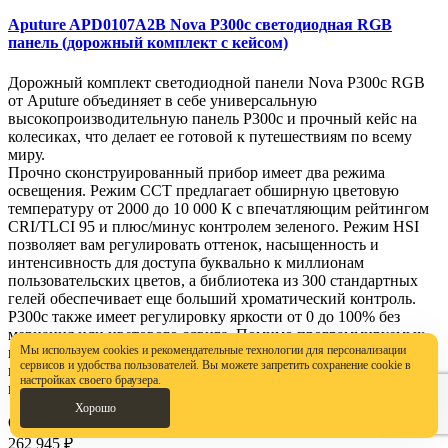
Aputure APD0107A2B Nova P300c светодиодная RGB
панель (дорожный комплект с кейсом)
Дорожный комплект светодиодной панели Nova P300c RGB
от Aputure объединяет в себе универсальную
высокопроизводительную панель P300c и прочный кейс на
колесиках, что делает ее готовой к путешествиям по всему
миру.
Прочно сконструированный прибор имеет два режима
освещения. Режим CCT предлагает обширную цветовую
температуру от 2000 до 10 000 К с впечатляющим рейтингом
CRI/TLCI 95 и плюс/минус контролем зеленого. Режим HSI
позволяет вам регулировать оттенок, насыщенность и
интенсивность для доступа буквально к миллионам
пользовательских цветов, а библиотека из 300 стандартных
гелей обеспечивает еще больший хроматический контроль.
P300c также имеет регулировку яркости от 0 до 100% без
мерцания или цветового сдвига. Помимо программируемых
Мы используем cookies и рекомендательные технологии для персонализации
пользователем предустановок, P300c имеет 15 спецэффектов,
сервисов и удобства пользователей. Вы можете запретить сохранение cookie в
включая полицейскую машину, молнию, папарацци, свечу и
настройках своего браузера.
многое другое.
Хорошо
Ожидается
Бренд: Aputure
262 945 ₽