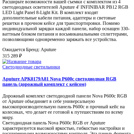
Расширьте возможности вашей съемки с комплектом из 4
светодиодных осветителей Aputure 4' INFINIBAR PB12 RGB
LED Light Panel 8-Light Kit. В комплект входят
дополнительные кабели питания, адаптеры и световые
решетки в прочном кейсе для транспортировки. Помимо
индивидуальной зарядки каждой панели, набор оснащен 330-
ваттным блоком питания и восьмиканальными сплиттерами,
позволяющими одновременно заряжать все устройства.
Ожидается
Бренд: Aputure
315 289 ₽
Светодиодные светильники
Aputure APK0179A81 Nova P600c светодиодная RGB
панель (дорожный комплект с кейсом)
Дорожный комплект светодиодной панели Nova P600c RGB
от Aputure объединяет в себе универсальную
высокопроизводительную панель P600c и прочный кейс на
колесиках, что делает ее готовой к путешествиям по всему
миру.
Светодиодная панель Nova P600c RGB от Aputure
характеризуется высокой яркостью, гибкостью настройки и
расширенными возможностями контроля. Эта панель формата