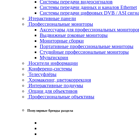
Системы передачи видеосигналов
Системы передачи данных и каналов Ethernet
Системы передачи цифровых DVB / ASI сигн
Итерактивные панели
Профессиональные мониторы
Аксессуары для профессиональных мониторо
Выдвижные рэковые мониторы
Мониторные сборки
Портативные профессиональные мониторы
Студийные профессиональные мониторы
Мультискрин
Носители информации
Конференц-системы
Телесуфлёры
Хромакеинг, цветокоррекция
Интерактивные подиумы
Опции для объективов
Профессиональные объективы
Популярные бренды раздела