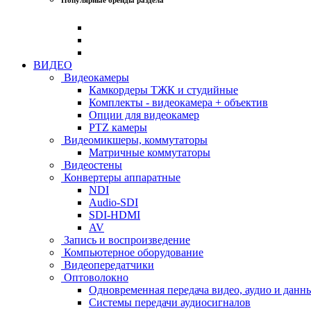
ВИДЕО
Видеокамеры
Камкордеры ТЖК и студийные
Комплекты - видеокамера + объектив
Опции для видеокамер
PTZ камеры
Видеомикшеры, коммутаторы
Матричные коммутаторы
Видеостены
Конвертеры аппаратные
NDI
Audio-SDI
SDI-HDMI
AV
Запись и воспроизведение
Компьютерное оборудование
Видеопередатчики
Оптоволокно
Одновременная передача видео, аудио и данн
Системы передачи аудиосигналов