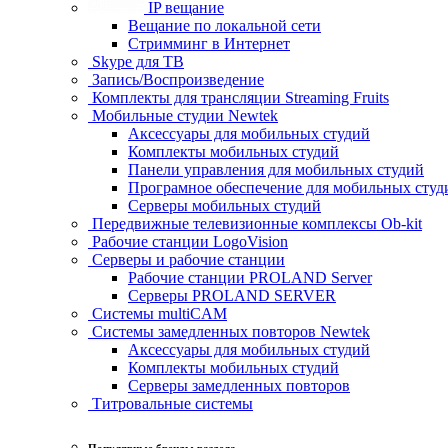
IP вещание
Вещание по локальной сети
Стримминг в Интернет
Skype для ТВ
Запись/Воспроизведение
Комплекты для трансляции Streaming Fruits
Мобильные студии Newtek
Аксессуары для мобильных студий
Комплекты мобильных студий
Панели управления для мобильных студий
Програмное обеспечение для мобильных студ
Серверы мобильных студий
Передвижные телевизионные комплексы Ob-kit
Рабочие станции LogoVision
Серверы и рабочие станции
Рабочие станции PROLAND Server
Серверы PROLAND SERVER
Системы multiCAM
Системы замедленных повторов Newtek
Аксессуары для мобильных студий
Комплекты мобильных студий
Серверы замедленных повторов
Титровальные системы
Популярные бренды раздела