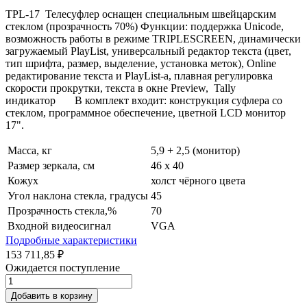
TPL-17 Телесуфлер оснащен специальным швейцарским
стеклом (прозрачность 70%) Функции: поддержка Unicode,
возможность работы в режиме TRIPLESCREEN, динамически
загружаемый PlayList, универсальный редактор текста (цвет,
тип шрифта, размер, выделение, установка меток), Online
редактирование текста и PlayList-a, плавная регулировка
скорости прокрутки, текста в окне Preview, Tally
индикатор В комплект входит: конструкция cуфлера со
стеклом, программное обеспечение, цветной LCD монитор
17".
Масса, кг
5,9 + 2,5 (монитор)
Размер зеркала, см
46 x 40
Кожух
холст чёрного цвета
Угол наклона стекла, градусы
45
Прозрачность стекла,%
70
Входной видеосигнал
VGA
Подробные характеристики
153 711,85 ₽
Ожидается поступление
Добавить в корзину