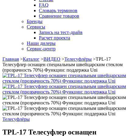
FAQ
Словарь терминов
Сравнение товаров
Бренды
Сервисы
Запись на тест-драйв
Расчет проекта
Наши дилеры
Сервис-центр
Главная
>
Каталог
>
ВИДЕО
>
Телесуфлёры
>
TPL-17
Телесуфлер оснащен специальным швейцарским стеклом
(прозрачность 70%) Функции: поддержка Uni
Телесуфлёры
TPL-17 Телесуфлер оснащен