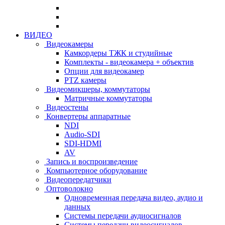
ВИДЕО
Видеокамеры
Камкордеры ТЖК и студийные
Комплекты - видеокамера + объектив
Опции для видеокамер
PTZ камеры
Видеомикшеры, коммутаторы
Матричные коммутаторы
Видеостены
Конвертеры аппаратные
NDI
Audio-SDI
SDI-HDMI
AV
Запись и воспроизведение
Компьютерное оборудование
Видеопередатчики
Оптоволокно
Одновременная передача видео, аудио и
данных
Системы передачи аудиосигналов
Системы передачи видеосигналов