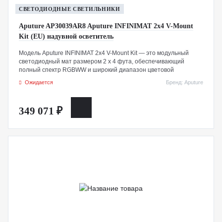
СВЕТОДИОДНЫЕ СВЕТИЛЬНИКИ
Aputure AP30039AR8 Aputure INFINIMAT 2x4 V-Mount
Kit (EU) надувной осветитель
Модель Aputure INFINIMAT 2x4 V-Mount Kit — это модульный
светодиодный мат размером 2 x 4 фута, обеспечивающий
полный спектр RGBWW и широкий диапазон цветовой
температуры от 2000K до 10 000K. Оснащенный контроллером
Ожидается
Бренд: Aputure
мощностью 400 Вт, он может питаться как от опциональной V-
образной батареи, так и от сети переменного тока, а также
управлять несколькими единицами INFINIMAT одновременно.
349 071 ₽