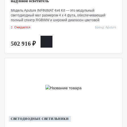
надувной осветитель
Модель Aputure INFINIMAT 4x4 Kit — это модульный
светодиодный мат размером 4 x 4 фута, обеспечивающий
полный спектр RGBWW и широкий диапазон цветовой
температуры от 2000K до 10 000K. Оснащенный контроллером
Ожидается
Бренд: Aputure
мощностью 1600 Вт, он может питаться от сети переменного
тока и управлять несколькими единицами INFINIMAT
одновременно.
502 916 ₽
СВЕТОДИОДНЫЕ СВЕТИЛЬНИКИ