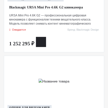
Blackmagic URSA Mini Pro 4.6K G2 кинокамера
URSA Mini Pro 4.6K G2 — профессиональная цифровая
кинокамера с функционалом техники вещательного класса.
Модель позволяет снимать контент кинематографического
качества, получила полностью модернизированную
Ожидается
Бренд: Blackmagic Design
электронную начинку, 4.6K-сенсор Super 35 с поддержкой HDR.
Имеет встроенные светофильтры ND и байонет съемной
конструкции, по 2 слота под карты CFast и SD/UHS‑II, запись
1 252 295 ₽
можно вести в кодеке Blackmagic RAW с частотой до 300 кадров/
с.
Опционально предусмотрен порт USB-C для сохранения видео
непосредственно на флеш-диске или подключения более емких
твердотельных накопителей.
URSA Mini Pro 4.6K G2 оснащена удобными органами
управления, которые позволяют быстро менять настройки без
остановки съемочного процесса. Легкий корпус, эргономичный
дизайн обеспечивают комфортную работу оператора на
протяжении всего дня. Также предусмотрены внешний ЖК-
дисплей с подсветкой для вывода параметров, 4-дюймовый
сенсорный экран для просмотра готового видеоконтента.
ОПЦИИ ДЛЯ ВИДЕОКАМЕР