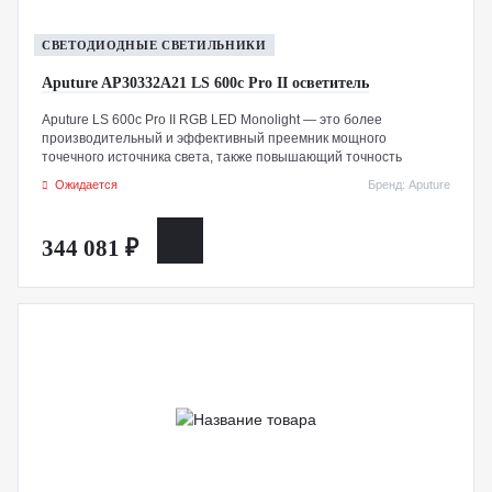
СВЕТОДИОДНЫЕ СВЕТИЛЬНИКИ
Aputure AP30332A21 LS 600c Pro II осветитель
Aputure LS 600c Pro II RGB LED Monolight — это более
производительный и эффективный преемник мощного
точечного источника света, также повышающий точность
цветопередачи. Диапазон цветовой температуры от 2300 до 10
Ожидается
Бренд: Aputure
000 К позволяет использовать его в помещениях, на открытом
воздухе и в условиях смешанного освещения. Кроме того, LS
600c Pro II имеет полностью настраиваемый цвет RGB с
344 081 ₽
высокими показателями CRI, TLCI и SSI. Его технология
HyperSync обеспечивает работу без мерцания и может
питаться от дополнительной батареи 48 В или от сети
переменного тока.