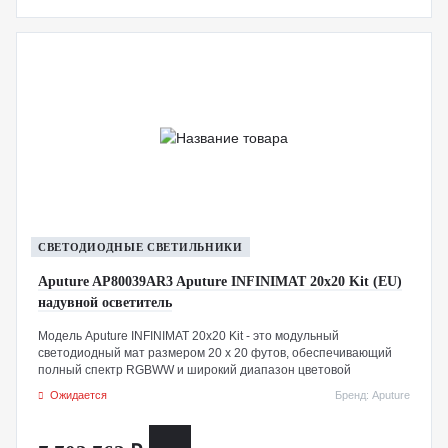
СВЕТОДИОДНЫЕ СВЕТИЛЬНИКИ
Aputure AP80039AR3 Aputure INFINIMAT 20x20 Kit (EU)
надувной осветитель
Модель Aputure INFINIMAT 20x20 Kit - это модульный
светодиодный мат размером 20 x 20 футов, обеспечивающий
полный спектр RGBWW и широкий диапазон цветовой
температуры от 2000K до 10 000K. Оснащён контроллером
Ожидается
Бренд: Aputure
мощностью 1600 Вт, который можно питать от сети переменного
тока и управлять несколькими единицами INFINIMAT. Свет
обладает высоким качеством цветопередачи: CRI 96 и TLCI 97. В