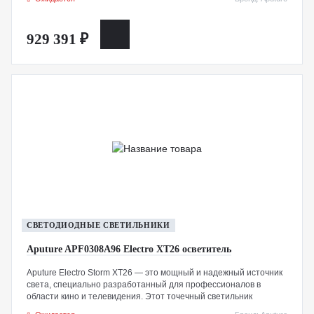
температуры от 2700K до 6500K и возможностью точной
настройки оттенка.
929 391 ₽
СВЕТОДИОДНЫЕ СВЕТИЛЬНИКИ
Aputure APF0308A96 Electro XT26 осветитель
Aputure Electro Storm XT26 — это мощный и надежный источник
света, специально разработанный для профессионалов в
области кино и телевидения. Этот точечный светильник
обеспечивает до 2600 Вт динамического белого света с