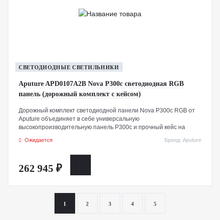
СВЕТОДИОДНЫЕ СВЕТИЛЬНИКИ
Aputure APD0107A2B Nova P300c светодиодная RGB
панель (дорожный комплект с кейсом)
Дорожный комплект светодиодной панели Nova P300c RGB от
Aputure объединяет в себе универсальную
высокопроизводительную панель P300c и прочный кейс на
колесиках, что делает ее готовой к путешествиям по всему миру.
Ожидается
Бренд: Aputure
Прочно сконструированный прибор имеет два режима
освещения. Режим CCT предлагает обширную цветовую
температуру от 2000 до 10 000 К с впечатляющим рейтингом
262 945 ₽
CRI/TLCI 95 и плюс/минус контролем зеленого. Режим HSI
позволяет вам регулировать оттенок, насыщенность и
интенсивность для доступа буквально к миллионам
пользовательских цветов, а библиотека из 300 стандартных
гелей обеспечивает еще больший хроматический контроль.
1
2
3
4
5
P300c также имеет регулировку яркости от 0 до 100% без
мерцания или цветового сдвига. Помимо программируемых