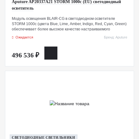
Aputure AP20337A21 STORM 1000c (EU) светодиодный
осветитель
Модуль освещения BLAIR-CG в светодиодном осветителе
STORM 1000c (цвета Blue, Lime, Amber, Indigo, Red, Cyan, Green)
обеспечивает более высокое качество настраиваемого
цветового света по сравнению с любыми предыдущими LED-
Ожидается
Бренд: Aputure
системами, охватывая более 90% цветового пространства
Rec2020. Благодаря этому модулю вы можете быть уверены, что
изображение на экране соответствует тому, что фиксирует
496 536 ₽
камера.
СВЕТОДИОДНЫЕ СВЕТИЛЬНИКИ