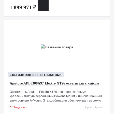
одновременно.
1 899 971 ₽
СВЕТОДИОДНЫЕ СВЕТИЛЬНИКИ
Aputure APF0308A97 Electro XT26 осветитель с кейсом
Осветитель Aputure Electro XT26 оснащен двойными
креплениями: универсальным Bowens Mount и инновационным
электронным A-Mount. Эта комбинация обеспечивает высокую
универсальность, позволяя использовать широкий спектр
Ожидается
Бренд: Aputure
модификаторов, например, Spotlight Max. A-Mount предназначен
для тяжелых модификаторов, включая опциональный F14