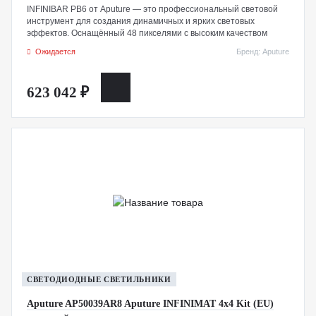
INFINIBAR PB6 от Aputure — это профессиональный световой
инструмент для создания динамичных и ярких световых
эффектов. Оснащённый 48 пикселями с высоким качеством
цветопередачи CRI 96 / TLCI 98, он идеально подходит для
Ожидается
Бренд: Aputure
использования в качестве ключевого света, встроенного в
декорации или в составе соединённых панелей для
формирования новых форм и дизайнов. Собственный RGBWW-
623 042 ₽
чипсет обеспечивает цветовую температуру от 2000K до 10
000K с полным регулированием зелено-магентового баланса, а
также расширенные настройки оттенка, насыщенности и
яркости для получения точных и насыщенных цветов.
СВЕТОДИОДНЫЕ СВЕТИЛЬНИКИ
Aputure AP50039AR8 Aputure INFINIMAT 4x4 Kit (EU)