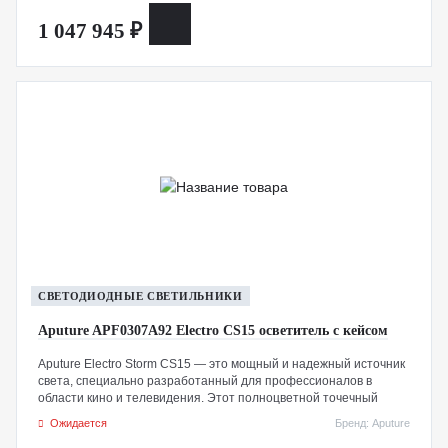
Fresnel, обеспечивая стабильность, долговечность и точность
1 047 945 ₽
цветопередачи при поддержке моторизованного
фокусирования. Также совместим с дополнительными
отражателями 20° и 50°.
СВЕТОДИОДНЫЕ СВЕТИЛЬНИКИ
Aputure APF0307A92 Electro CS15 осветитель с кейсом
Aputure Electro Storm CS15 — это мощный и надежный источник
света, специально разработанный для профессионалов в
области кино и телевидения. Этот полноцветной точечный
светильник обеспечивает 1500 Вт высокой цветопередачи,
Ожидается
Бренд: Aputure
позволяя создавать яркое и точное освещение.