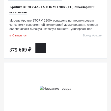
Aputure AP20334A21 STORM 1200x (EU) биколорный
осветитель
Модель Aputure STORM 1200x оснащена полноспектровым
чипсетом и современной технологией диммирования, которая
обеспечивает высокую цветовую точность, универсальное
крепление Bowens и надежную конструкцию с рейтингом IP65,
Ожидается
Бренд: Aputure
что гарантирует ее эксплуатацию в сложных условиях
съемочного процесса.
375 609 ₽