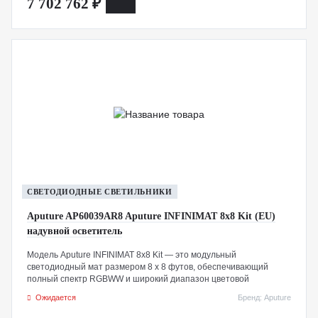
7 702 762 ₽
комплект входят юбка и надувной софтбокс.
СВЕТОДИОДНЫЕ СВЕТИЛЬНИКИ
Aputure AP60039AR8 Aputure INFINIMAT 8x8 Kit (EU)
надувной осветитель
Модель Aputure INFINIMAT 8x8 Kit — это модульный
светодиодный мат размером 8 x 8 футов, обеспечивающий
полный спектр RGBWW и широкий диапазон цветовой
температуры от 2000K до 10 000K. Оснащён контроллером
Ожидается
Бренд: Aputure
мощностью 1600 Вт, который можно питать от сети переменного
тока и управлять несколькими единицами INFINIMAT