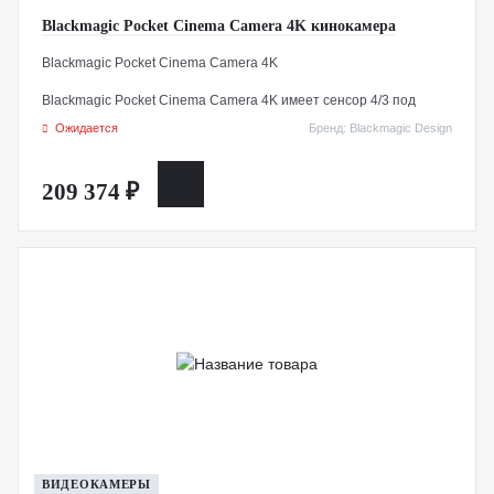
Blackmagic Pocket Cinema Camera 4K кинокамера
Blackmagic Pocket Cinema Camera 4K
Blackmagic Pocket Cinema Camera 4K имеет сенсор 4/3 под
объективы с креплением MFT и два оптимальных значения ISO
Ожидается
Бренд: Blackmagic Design
до 25 600 для съемки в HDR и при слабом освещении.
209 374 ₽
ВИДЕОКАМЕРЫ