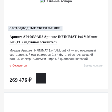
СВЕТОДИОДНЫЕ СВЕТИЛЬНИКИ
Aputure AP10039AR8 Aputure INFINIMAT 1x4 V-Mount
Kit (EU) надувной осветитель
Модель Aputure INFINIMAT 1x4 V-Mount Kit — это модульный
светодиодный мат размером 1 x 4 фута, обеспечивающий
полный спектр RGBWW и широкий диапазон цветовой
температуры от 2000K до 10 000K. Оснащенный контроллером
Ожидается
Бренд: Aputure
мощностью 400 Вт, он может питаться как от опциональной V-
образной батареи, так и от сети переменного тока, а также
управлять несколькими единицами INFINIMAT одновременно.
269 476 ₽