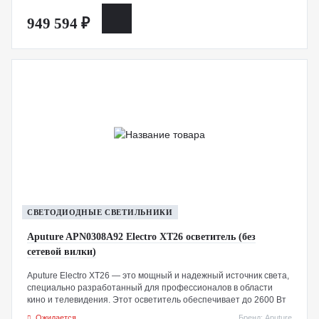
CS15 предлагает диапазон цветовой температуры от 2000K до
949 594 ₽
10 000K с возможностью точной настройки оттенка, а также
двойные крепления для аксессуаров, расширенные
возможности подключения и прочную конструкцию с рейтингом
IP65, защищающую от пыли и влаги — идеально подходит для
сложных съемочных условий.
Созданный с учетом оптимизации и универсальности, этот
RGB-осветитель отлично подходит для освещения больших
площадей и сцен.
СВЕТОДИОДНЫЕ СВЕТИЛЬНИКИ
Aputure APN0308A92 Electro XT26 осветитель (без
сетевой вилки)
Aputure Electro XT26 — это мощный и надежный источник света,
специально разработанный для профессионалов в области
кино и телевидения. Этот осветитель обеспечивает до 2600 Вт
динамического белого света с диапазоном цветовой
Ожидается
Бренд: Aputure