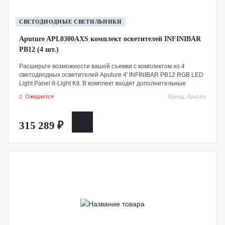
СВЕТОДИОДНЫЕ СВЕТИЛЬНИКИ
Aputure APL0300AXS комплект осветителей INFINIBAR
PB12 (4 шт.)
Расширьте возможности вашей съемки с комплектом из 4
светодиодных осветителей Aputure 4' INFINIBAR PB12 RGB LED
Light Panel 8-Light Kit. В комплект входят дополнительные
кабели питания, адаптеры и световые решетки в прочном кейсе
Ожидается
Бренд: Aputure
для транспортировки. Помимо индивидуальной зарядки каждой
панели, набор оснащен 330-ваттным блоком питания и
восьмиканальными сплиттерами, позволяющими одновременно
315 289 ₽
заряжать все устройства.