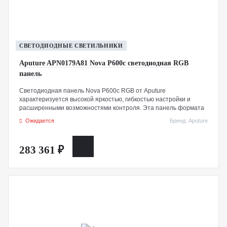
СВЕТОДИОДНЫЕ СВЕТИЛЬНИКИ
Aputure APN0179A81 Nova P600c светодиодная RGB
панель
Светодиодная панель Nova P600c RGB от Aputure
характеризуется высокой яркостью, гибкостью настройки и
расширенными возможностями контроля. Эта панель формата
2x1 обеспечивает вдвое большую яркость по сравнению с P300c
Ожидается
Бренд: Aputure
за счет увеличенного количества световых диодов, достигая 17
520 люкс на расстоянии 1 метра при цветовой температуре
5600K. В комплект входит 19 световых эффектов и блок
283 361 ₽
управления с проводной поддержкой DMX512, а также
беспроводной поддержкой LumenRadio CRMX и приложением
Sidus Link для смартфонов.