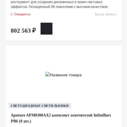
инструмент для создания динамичных и ярких световых
эффектов. Оснащённый 96 пикселями с высоким качеством
цветопередачи CRI 96 / TLCI 98, он идеально подходит для
Ожидается
Бренд: Aputure
использования в качестве ключевого света, встроенного в
декорации или в составе соединённых панелей для
формирования новых форм и дизайнов. Собственный RGBWW-
802 563 ₽
чипсет обеспечивает цветовую температуру от 2000K до 10
000K с полным регулированием зелено-магентового баланса, а
также расширенные настройки оттенка, насыщенности и
яркости для получения точных и насыщенных цветов.
СВЕТОДИОДНЫЕ СВЕТИЛЬНИКИ
Aputure APM0300AX2 комплект осветителей InfiniBars
PB6 (8 шт.)