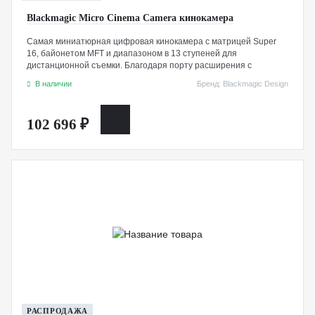
Blackmagic Micro Cinema Camera кинокамера
Самая миниатюрная цифровая кинокамера с матрицей Super
16, байонетом MFT и диапазоном в 13 ступеней для
дистанционной съемки. Благодаря порту расширения с
поддержкой сигналов PWM и S.Bus ею можно управлять в
В наличии
Бренд: Blackmagic Design
удаленном режиме с помощью любого радиопульта.
Предусмотрены встроенный рекордер для записи в 1080HD с
кадровой частотой до 60 fps. Сохранение ведется на SD-карту в
102 696 ₽
CinemaDNG RAW или ProRes.
РАСПРОДАЖА