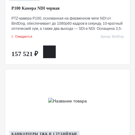
P100 Камера NDI черная
PTZ-камера P100, основанная на фирменном чипе NDI от
BirdDog, обеспечивает до 1080p60 кадров в секунду, 10-кратный
оптический зум, а также два выхода — SDI и NDI. Оснащена 3,5-
мм разъемами для аудиовхода, совместима с платформой
Ожидается
Бренд: BirdDog
BirdDog Comms для использования как аудиодомофона NDI.
Целостность упаковки данного экземпляра нарушена.
157 521 ₽
КАМКОРДЕРЫ ТЖК И СТУДИЙНЫЕ