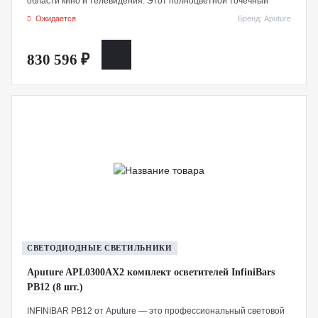
области кино и телевидения. Этот полноцветной точечный
светильник обеспечивает 1500 Вт высокой цветопередачи,
Ожидается
Бренд: Aputure
позволяя создавать яркое и точное освещение.
CS15 предлагает диапазон цветовой температуры от 2000K до
830 596 ₽
10 000K с возможностью точной настройки оттенка, а также
двойные крепления для аксессуаров, расширенные
возможности подключения и прочную конструкцию с рейтингом
IP65, защищающую от пыли и влаги — идеально подходит для
сложных съемочных условий.
Созданный с учетом оптимизации и универсальности, этот
RGB-осветитель отлично подходит для освещения больших
площадей и сцен.
СВЕТОДИОДНЫЕ СВЕТИЛЬНИКИ
Aputure APL0300AX2 комплект осветителей InfiniBars
PB12 (8 шт.)
INFINIBAR PB12 от Aputure — это профессиональный световой