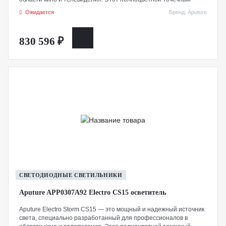
светильник обеспечивает 1500 Вт высокой цветопередачи,
Ожидается
Бренд: Aputure
позволяя создавать яркое и точное освещение.
CS15 предлагает диапазон цветовой температуры от 2000K до
830 596 ₽
10 000K с возможностью точной настройки оттенка, а также
двойные крепления для аксессуаров, расширенные
возможности подключения и прочную конструкцию с рейтингом
IP65, защищающую от пыли и влаги — идеально подходит для
сложных съемочных условий.
Созданный с учетом оптимизации и универсальности, этот
RGB-осветитель отлично подходит для освещения больших
площадей и сцен.
СВЕТОДИОДНЫЕ СВЕТИЛЬНИКИ
Aputure APP0307A92 Electro CS15 осветитель
Aputure Electro Storm CS15 — это мощный и надежный источник
света, специально разработанный для профессионалов в