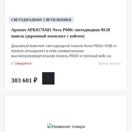
СВЕТОДИОДНЫЕ СВЕТИЛЬНИКИ
Aputure APK0179A81 Nova P600c светодиодная RGB
панель (дорожный комплект с кейсом)
Дорожный комплект светодиодной панели Nova P600c RGB от
Aputure объединяет в себе универсальную
высокопроизводительную панель P600c и прочный кейс на
колесиках, что делает ее готовой к путешествиям по всему миру.
Ожидается
Бренд: Aputure
Светодиодная панель Nova P600c RGB от Aputure
характеризуется высокой яркостью, гибкостью настройки и
расширенными возможностями контроля. Эта панель формата
303 601 ₽
2x1 обеспечивает вдвое большую яркость по сравнению с P300c
за счет увеличенного количества световых диодов, достигая 17
520 люкс на расстоянии 1 метра при цветовой температуре
5600K. В комплект входит 19 световых эффектов и блок
управления с проводной поддержкой DMX512, а также
беспроводной поддержкой LumenRadio CRMX и приложением
Sidus Link для смартфонов.