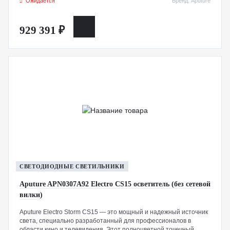
Ожидается
Бренд: Aputure
диапазоном цветовой температуры от 2700K до 6500K и
возможностью точной настройки оттенка.
929 391 ₽
СВЕТОДИОДНЫЕ СВЕТИЛЬНИКИ
Aputure APN0307A92 Electro CS15 осветитель (без сетевой
вилки)
Aputure Electro Storm CS15 — это мощный и надежный источник
света, специально разработанный для профессионалов в
области кино и телевидения. Этот полноцветной точечный