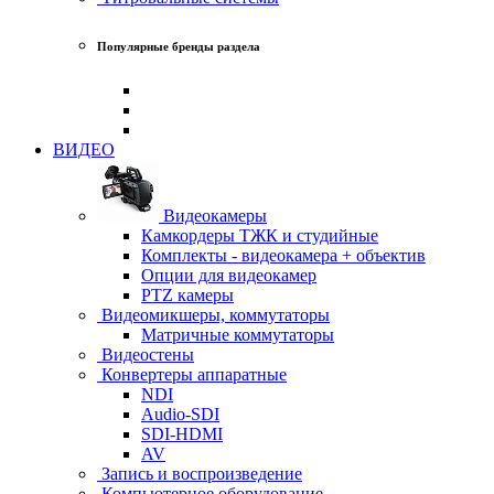
Популярные бренды раздела
ВИДЕО
Видеокамеры
Камкордеры ТЖК и студийные
Комплекты - видеокамера + объектив
Опции для видеокамер
PTZ камеры
Видеомикшеры, коммутаторы
Матричные коммутаторы
Видеостены
Конвертеры аппаратные
NDI
Audio-SDI
SDI-HDMI
AV
Запись и воспроизведение
Компьютерное оборудование