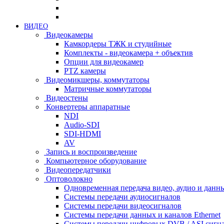
ВИДЕО
Видеокамеры
Камкордеры ТЖК и студийные
Комплекты - видеокамера + объектив
Опции для видеокамер
PTZ камеры
Видеомикшеры, коммутаторы
Матричные коммутаторы
Видеостены
Конвертеры аппаратные
NDI
Audio-SDI
SDI-HDMI
AV
Запись и воспроизведение
Компьютерное оборудование
Видеопередатчики
Оптоволокно
Одновременная передача видео, аудио и данн
Системы передачи аудиосигналов
Системы передачи видеосигналов
Системы передачи данных и каналов Ethernet
Системы передачи цифровых DVB / ASI сигн