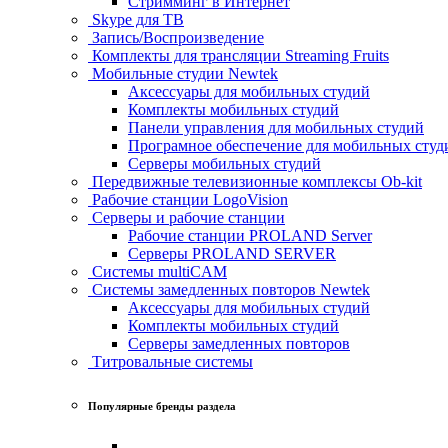
Стримминг в Интернет
Skype для ТВ
Запись/Воспроизведение
Комплекты для трансляции Streaming Fruits
Мобильные студии Newtek
Аксессуары для мобильных студий
Комплекты мобильных студий
Панели управления для мобильных студий
Програмное обеспечение для мобильных студ
Серверы мобильных студий
Передвижные телевизионные комплексы Ob-kit
Рабочие станции LogoVision
Серверы и рабочие станции
Рабочие станции PROLAND Server
Серверы PROLAND SERVER
Системы multiCAM
Системы замедленных повторов Newtek
Аксессуары для мобильных студий
Комплекты мобильных студий
Серверы замедленных повторов
Титровальные системы
Популярные бренды раздела