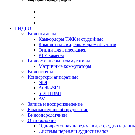
ВИДЕО
Видеокамеры
Камкордеры ТЖК и студийные
Комплекты - видеокамера + объектив
Опции для видеокамер
PTZ камеры
Видеомикшеры, коммутаторы
Матричные коммутаторы
Видеостены
Конвертеры аппаратные
NDI
Audio-SDI
SDI-HDMI
AV
Запись и воспроизведение
Компьютерное оборудование
Видеопередатчики
Оптоволокно
Одновременная передача видео, аудио и данн
Системы передачи аудиосигналов