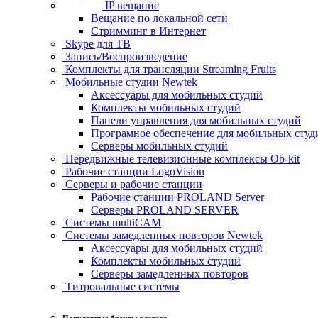
IP вещание
Вещание по локальной сети
Стримминг в Интернет
Skype для ТВ
Запись/Воспроизведение
Комплекты для трансляции Streaming Fruits
Мобильные студии Newtek
Аксессуары для мобильных студий
Комплекты мобильных студий
Панели управления для мобильных студий
Програмное обеспечение для мобильных студ
Серверы мобильных студий
Передвижные телевизионные комплексы Ob-kit
Рабочие станции LogoVision
Серверы и рабочие станции
Рабочие станции PROLAND Server
Серверы PROLAND SERVER
Системы multiCAM
Системы замедленных повторов Newtek
Аксессуары для мобильных студий
Комплекты мобильных студий
Серверы замедленных повторов
Титровальные системы
Популярные бренды раздела