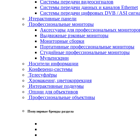
Системы передачи видеосигналов
Системы передачи данных и каналов Ethernet
Системы передачи цифровых DVB / ASI сигн
Итерактивные панели
Профессиональные мониторы
Аксессуары для профессиональных мониторо
Выдвижные рэковые мониторы
Мониторные сборки
Портативные профессиональные мониторы
Студийные профессиональные мониторы
Мультискрин
Носители информации
Конференц-системы
Телесуфлёры
Хромакеинг, цветокоррекция
Интерактивные подиумы
Опции для объективов
Профессиональные объективы
Популярные бренды раздела