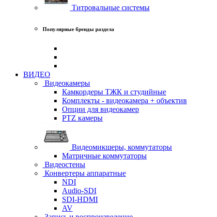
Титровальные системы
Популярные бренды раздела
ВИДЕО
Видеокамеры
Камкордеры ТЖК и студийные
Комплекты - видеокамера + объектив
Опции для видеокамер
PTZ камеры
Видеомикшеры, коммутаторы
Матричные коммутаторы
Видеостены
Конвертеры аппаратные
NDI
Audio-SDI
SDI-HDMI
AV
Запись и воспроизведение