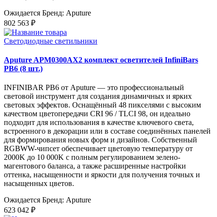
Ожидается
Бренд: Aputure
802 563 ₽
Светодиодные светильники
Aputure APM0300AX2 комплект осветителей InfiniBars
PB6 (8 шт.)
INFINIBAR PB6 от Aputure — это профессиональный
световой инструмент для создания динамичных и ярких
световых эффектов. Оснащённый 48 пикселями с высоким
качеством цветопередачи CRI 96 / TLCI 98, он идеально
подходит для использования в качестве ключевого света,
встроенного в декорации или в составе соединённых панелей
для формирования новых форм и дизайнов. Собственный
RGBWW-чипсет обеспечивает цветовую температуру от
2000K до 10 000K с полным регулированием зелено-
магентового баланса, а также расширенные настройки
оттенка, насыщенности и яркости для получения точных и
насыщенных цветов.
Ожидается
Бренд: Aputure
623 042 ₽