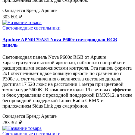
приложением Sidus Link для смартфонов.
Ожидается
Бренд: Aputure
303 601 ₽
Светодиодные светильники
Aputure APN0179A81 Nova P600c светодиодная RGB
панель
Светодиодная панель Nova P600c RGB от Aputure
характеризуется высокой яркостью, гибкостью настройки и
расширенными возможностями контроля. Эта панель формата
2x1 обеспечивает вдвое большую яркость по сравнению с
P300c за счет увеличенного количества световых диодов,
достигая 17 520 люкс на расстоянии 1 метра при цветовой
температуре 5600K. В комплект входит 19 световых эффектов
и блок управления с проводной поддержкой DMX512, а также
беспроводной поддержкой LumenRadio CRMX и
приложением Sidus Link для смартфонов.
Ожидается
Бренд: Aputure
283 361 ₽
Светодиодные светильники