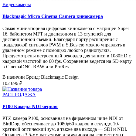
Видеокамеры
Blackmagic Micro Cinema Camera кинокамера
Самая миниатюрная цифровая кинокамера с матрицей Super
16, байонетом MFT и диапазоном в 13 ступеней для
дистанционной съемки. Благодаря порту расширения с
поддержкой сигналов PWM и S.Bus ею можно управлять в
удаленном режиме с помощью любого радиопульта.
Предусмотрены встроенный рекордер для записи в 1080HD с
кадровой частотой до 60 fps. Сохранение ведется на SD-карту
в CinemaDNG RAW или ProRes.
В наличии
Бренд: Blackmagic Design
102 696 ₽
РАСПРОДАЖА
P100 Камера NDI черная
PTZ-камера P100, основанная на фирменном чипе NDI от
BirdDog, обеспечивает до 1080p60 кадров в секунду, 10-
кратный оптический зум, а также два выхода — SDI и NDI.
Оснащена 3,5-мм разъемами для аудиовхода, совместима с