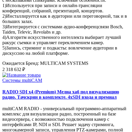
с несколькими спикерами. Ключевые особенности:
1)Используется при записи и онлайн-трансляции
конференций, собраний, презентаций, концертов.
2)Инсталлируется как в аудитории или переговорной, так и в
больших залах.
3)Интегрируется с системами аудио-конференцсвязи Bosch,
Taiden, Televic, Revolabs и др.
4)Алгоритм искусственного интеллекта выбирает лучший
ракурс съемки и управляет переключением камер.
5)Запись, стриминг и подкасты: вовлечение аудитории в
дискуссию на любой платформе.
Ожидается
Бренд: MULTICAM SYSTEMS
2 318 632 ₽
Системы multiCAM
RADIO SDI x4 (Premium) Медиа хаб под визуализацию
радио. Тачскрин в комплекте. 4xSDI входа и премиал
multiCAM RADIO - универсальный программно-аппаратный
комплекс для визуализации радио, построенный на базе
видеосервера, с возможностью подключения камер с
интерфейсами IP, NDI и SDI. Решает задачу стриминга,
многокамерной записи, управления PTZ-камерами, полной