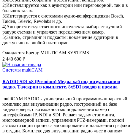
2)Инсталлируется как в аудитории или переговорной, так и в
больших залах.
3)Интегрируется с системами аудио-конференцсвязи Bosch,
Taiden, Televic, Revolabs и др.
4)Алгоритм искусственного интеллекта выбирает лучший
ракурс съемки и управляет переключением камер.
5)Запись, стриминг и подкасты: вовлечение аудитории в
дискуссию на любой платформе.
Ожидается
Бренд: MULTICAM SYSTEMS
2 440 600 ₽
Системы multiCAM
RADIO SDI x8 (Premium) Медиа хаб под визуализацию
радио. Тачскрин в комплекте. 8xSDI входов и премиа
multiCAM RADIO - универсальный программно-аппаратный
комплекс для визуализации радио, построенный на базе
видеосервера, с возможностью подключения камер с
интерфейсами IP, NDI и SDI. Решает задачу стриминга,
многокамерной записи, управления PTZ-камерами, полной
автоматизации процесса микширования и наложения графики
в студии. Комплекс для визуализации радио «все в одном»