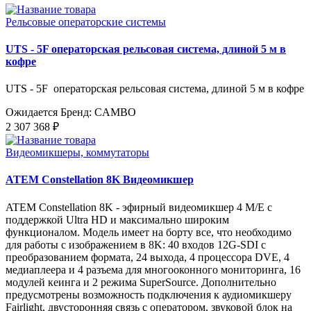
Рельсовые операторские системы
UTS - 5F операторская рельсовая система, длиной 5 м в
кофре
UTS - 5F операторская рельсовая система, длиной 5 м в кофре
Ожидается
Бренд: CAMBO
2 307 368 ₽
Видеомикшеры, коммутаторы
ATEM Constellation 8K Видеомикшер
ATEM Constellation 8K - эфирный видеомикшер 4 M/E с
поддержкой Ultra HD и максимально широким
функционалом. Модель имеет на борту все, что необходимо
для работы с изображением в 8K: 40 входов 12G-SDI с
преобразованием формата, 24 выхода, 4 процессора DVE, 4
медиаплеера и 4 разъема для многооконного мониторинга, 16
модулей кеинга и 2 режима SuperSource. Дополнительно
предусмотрены возможность подключения к аудиомикшеру
Fairlight, двусторонняя связь с оператором, звуковой блок на