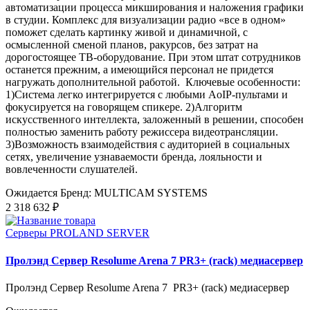
автоматизации процесса микширования и наложения графики
в студии. Комплекс для визуализации радио «все в одном»
поможет сделать картинку живой и динамичной, с
осмысленной сменой планов, ракурсов, без затрат на
дорогостоящее ТВ-оборудование. При этом штат сотрудников
останется прежним, а имеющийся персонал не придется
нагружать дополнительной работой. Ключевые особенности:
1)Система легко интегрируется с любыми AoIP-пультами и
фокусируется на говорящем спикере. 2)Алгоритм
искусственного интеллекта, заложенный в решении, способен
полностью заменить работу режиссера видеотрансляции.
3)Возможность взаимодействия с аудиторией в социальных
сетях, увеличение узнаваемости бренда, лояльности и
вовлеченности слушателей.
Ожидается
Бренд: MULTICAM SYSTEMS
2 318 632 ₽
Серверы PROLAND SERVER
Пролэнд Сервер Resolume Arena 7 PR3+ (rack) медиасервер
Пролэнд Сервер Resolume Arena 7 PR3+ (rack) медиасервер