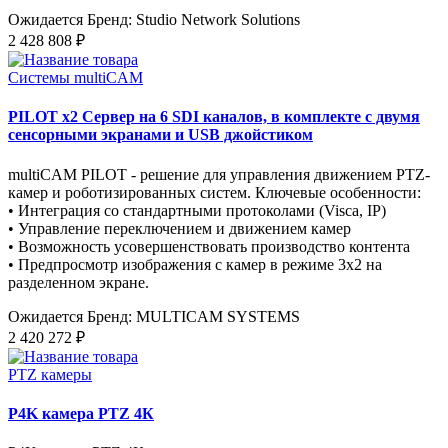
Ожидается
Бренд: Studio Network Solutions
2 428 808 ₽
Системы multiCAM
PILOT x2 Сервер на 6 SDI каналов, в комплекте с двумя
сенсорными экранами и USB джойстиком
multiCAM PILOT - решение для управления движением PTZ-
камер и роботизированных систем. Ключевые особенности:
• Интеграция со стандартными протоколами (Visca, IP)
• Управление переключением и движением камер
• Возможность усовершенствовать производство контента
• Предпросмотр изображения c камер в режиме 3х2 на
разделенном экране.
Ожидается
Бренд: MULTICAM SYSTEMS
2 420 272 ₽
PTZ камеры
P4K камера PTZ 4К