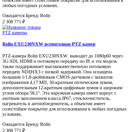
объектив имеет солестойкое покрытие для использования в
любых погодных условиях.
Ожидается
Бренд: Bolin
2 308 771 ₽
PTZ камеры
Bolin EXU230NXW всепогодная PTZ камер
PTZ-камера Bolin EXU230NXW выводит до 1080p60 через
3G-SDI, HDMI и потоковую передачу по IP, и эта модель
также поддерживает высококачественную потоковую
передачу NDI|HX3 с низкой задержкой. Она оснащена
большим 1/1,8-дюймовым CMOS-датчиком с захватом
изображения 4,17 МП, 30-кратным оптическим зумом,
дополнительным 12-кратным цифровым зумом и широким
углом обзора 58,1°. Эта наружная камера имеет корпус с
азотным заполнением класса IP67, стеклоочиститель,
нагреватель и антиобледенитель, а объектив имеет
солестойкое покрытие для использования в любых погодных
условиях.
Ожидается
Бренд: Bolin
2 308 771 ₽