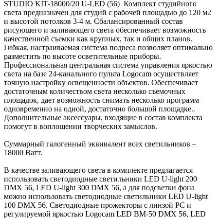
STUDIO KIT-18000/20 U-LED (56) Комплект студийного
света предназначен для студий с рабочей площадью до 120 м2
и высотой потолков 3-4 м. Сбалансированный состав
рисующего и заливающего света обеспечивает возможность
качественной съемки как крупных, так и общих планов.
Гибкая, настраиваемая система подвеса позволяет оптимально
разместить по высоте осветительные приборы.
Профессиональная центральная система управления яркостью
света на базе 24-канального пульта Logocam осуществляет
точную настройку освещенности объектов. Обеспечивает
достаточным количеством света несколько съемочных
площадок, дает возможность снимать несколько программ
одновременно на одной, достаточно большой площадке..
Дополнительные аксессуары, входящие в состав комплекта
помогут в воплощении творческих замыслов.
Суммарный галогенный эквивалент всех светильников –
18000 Ватт.
В качестве заливающего света в комплекте предлагается
использовать светодиодные светильники LED U-light 200
DMX 56, LED U-light 300 DMX 56, а для подсветки фона
можно использовать светодиодные светильники LED U-light
100 DMX 56. Светодиодные прожекторы с линзой PC и
регулируемой яркостью Logocam LED BM-50 DMX 56, LED