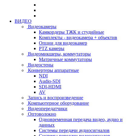
ВИДЕО
Видеокамеры
Камкордеры ТЖК и студийные
Комплекты - видеокамера + объектив
Опции для видеокамер
PTZ камеры
Видеомикшеры, коммутаторы
Матричные коммутаторы
Видеостены
Конвертеры аппаратные
NDI
Audio-SDI
SDI-HDMI
AV
Запись и воспроизведение
Компьютерное оборудование
Видеопередатчики
Оптоволокно
Одновременная передача видео, аудио и
данных
Системы передачи аудиосигналов
Системы передачи видеосигналов