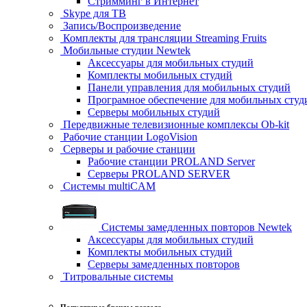
Стримминг в Интернет
Skype для ТВ
Запись/Воспроизведение
Комплекты для трансляции Streaming Fruits
Мобильные студии Newtek
Аксессуары для мобильных студий
Комплекты мобильных студий
Панели управления для мобильных студий
Програмное обеспечение для мобильных студ
Серверы мобильных студий
Передвижные телевизионные комплексы Ob-kit
Рабочие станции LogoVision
Серверы и рабочие станции
Рабочие станции PROLAND Server
Серверы PROLAND SERVER
Системы multiCAM
Системы замедленных повторов Newtek
Аксессуары для мобильных студий
Комплекты мобильных студий
Серверы замедленных повторов
Титровальные системы
Популярные бренды раздела