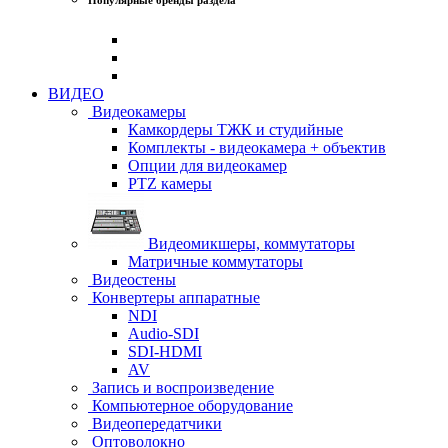
ВИДЕО
Видеокамеры
Камкордеры ТЖК и студийные
Комплекты - видеокамера + объектив
Опции для видеокамер
PTZ камеры
Видеомикшеры, коммутаторы
Матричные коммутаторы
Видеостены
Конвертеры аппаратные
NDI
Audio-SDI
SDI-HDMI
AV
Запись и воспроизведение
Компьютерное оборудование
Видеопередатчики
Оптоволокно