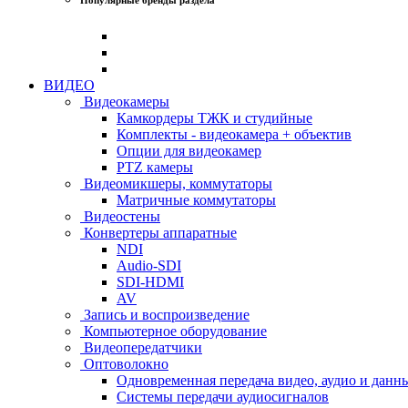
ВИДЕО
Видеокамеры
Камкордеры ТЖК и студийные
Комплекты - видеокамера + объектив
Опции для видеокамер
PTZ камеры
Видеомикшеры, коммутаторы
Матричные коммутаторы
Видеостены
Конвертеры аппаратные
NDI
Audio-SDI
SDI-HDMI
AV
Запись и воспроизведение
Компьютерное оборудование
Видеопередатчики
Оптоволокно
Одновременная передача видео, аудио и данн
Системы передачи аудиосигналов