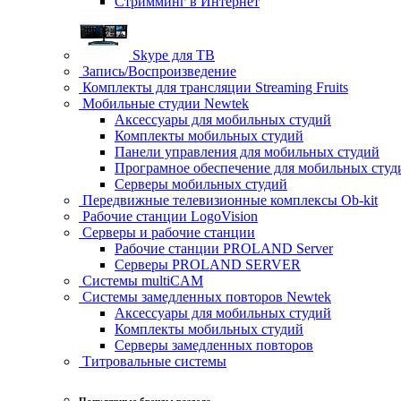
Стримминг в Интернет
Skype для ТВ
Запись/Воспроизведение
Комплекты для трансляции Streaming Fruits
Мобильные студии Newtek
Аксессуары для мобильных студий
Комплекты мобильных студий
Панели управления для мобильных студий
Програмное обеспечение для мобильных студ
Серверы мобильных студий
Передвижные телевизионные комплексы Ob-kit
Рабочие станции LogoVision
Серверы и рабочие станции
Рабочие станции PROLAND Server
Серверы PROLAND SERVER
Системы multiCAM
Системы замедленных повторов Newtek
Аксессуары для мобильных студий
Комплекты мобильных студий
Серверы замедленных повторов
Титровальные системы
Популярные бренды раздела