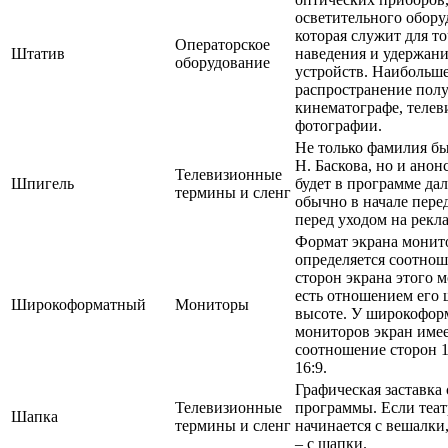
осветительного обору
которая служит для т
Операторское
Штатив
наведения и удержан
оборудование
устройств. Наибольш
распространение пол
кинематографе, телев
фотографии.
Не только фамилия бы
Н. Баскова, но и анонс
Телевизионные
Шпигель
будет в программе да
термины и сленг
обычно в начале пере
перед уходом на рекла
Формат экрана монит
определяется соотно
сторон экрана этого м
есть отношением его
Широкоформатный
Мониторы
высоте. У широкофор
мониторов экран име
соотношение сторон 1
16:9.
Графическая заставка
Телевизионные
программы. Если теат
Шапка
термины и сленг
начинается с вешалки,
– с шапки.