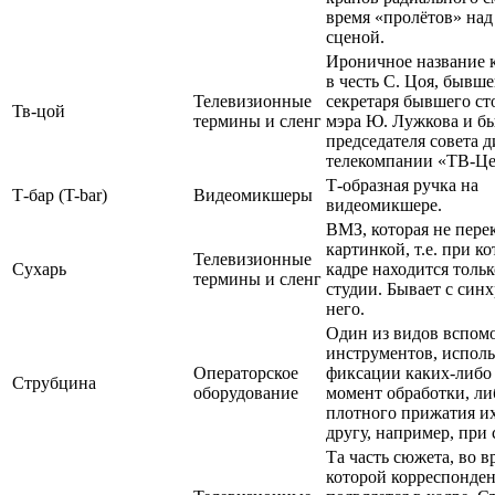
время «пролётов» на
сценой.
Ироничное название 
в честь С. Цоя, бывше
Телевизионные
секретаря бывшего ст
Тв-цой
термины и сленг
мэра Ю. Лужкова и б
председателя совета 
телекомпании «ТВ-Це
Т-образная ручка на
Т-бар (T-bar)
Видеомикшеры
видеомикшере.
ВМЗ, которая не пере
картинкой, т.е. при к
Телевизионные
Сухарь
кадре находится толь
термины и сленг
студии. Бывает с синх
него.
Один из видов вспом
инструментов, испол
Операторское
фиксации каких-либо 
Струбцина
оборудование
момент обработки, ли
плотного прижатия их
другу, например, при
Та часть сюжета, во в
которой корреспонде