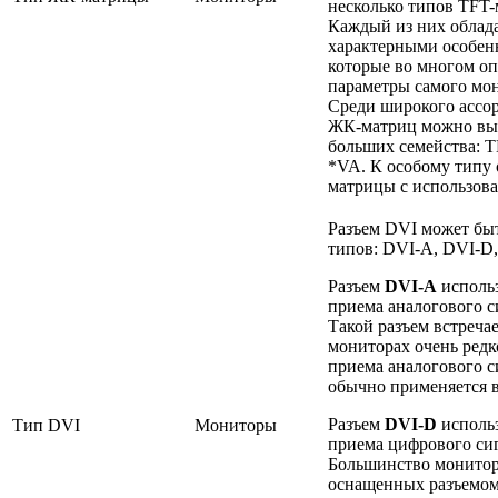
несколько типов TFT-
Каждый из них облад
характерными особен
которые во многом о
параметры самого мо
Среди широкого ассо
ЖК-матриц можно вы
больших семейства: T
*VA. К особому типу 
матрицы с использов
Разъем DVI может быт
типов: DVI-A, DVI-D,
Разъем
DVI-A
использ
приема аналогового с
Такой разъем встречае
мониторах очень редк
приема аналогового с
обычно применяется 
Разъем
DVI-D
использ
Тип DVI
Мониторы
приема цифрового сиг
Большинство монитор
оснащенных разъемом