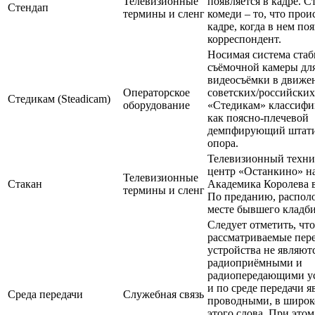
Телевизионные
появляется в кадре. С
Стендап
термины и сленг
комеди – то, что прои
кадре, когда в нем по
корреспондент.
Носимая система ста
съёмочной камеры для
видеосъёмки в движе
Операторское
советских/российских
Стедикам (Steadicam)
оборудование
«Стедикам» классифи
как поясно-плечевой
демпфирующий штати
опора.
Телевизионный техни
центр «Останкино» н
Телевизионные
Стакан
Академика Королева 
термины и сленг
По преданию, распол
месте бывшего кладб
Следует отметить, что
рассматриваемые пер
устройства не являют
радиоприёмными и
радиопередающими у
и по среде передачи я
Среда передачи
Служебная связь
проводными, в широк
этого слова. При это