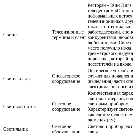
Ресторан «Твин Пигз»
телецентром «Останк
неформальных встреч
телевизионщиков друг
также с потенциальн
Телевизионные
работодателями, спон
Свинья
термины и сленг
конкурентами, любов
любовницами. Свое 
место получило из-за
трехметрового надув
поросенка, который п
посетителей на входе.
Оптическое устройств
Операторское
служит для подавлен
Светофильтр
оборудование
(выделения) части сп
электромагнитного из
Количественная хара
световой энергии, из
Световое
световым прибором.
Световой поток
оборудование
Характеризует светов
как единое целое, изм
люменах (лм).
Световое
Световой прибор рас
Светильник
оборудование
света.