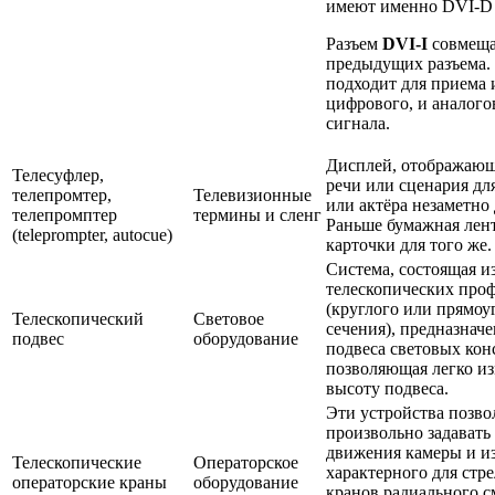
имеют именно DVI-D 
Разъем
DVI-I
совмеща
предыдущих разъема.
подходит для приема 
цифрового, и аналого
сигнала.
Дисплей, отображающ
Телесуфлер,
речи или сценария дл
телепромтер,
Телевизионные
или актёра незаметно 
телепромптер
термины и сленг
Раньше бумажная лен
(teleprompter, autocue)
карточки для того же.
Система, состоящая и
телескопических про
(круглого или прямоу
Телескопический
Световое
сечения), предназначе
подвес
оборудование
подвеса световых кон
позволяющая легко и
высоту подвеса.
Эти устройства позв
произвольно задавать
движения камеры и из
Телескопические
Операторское
характерного для стр
операторские краны
оборудование
кранов радиального 