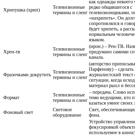
как однажды некоего 
Телевизионные
редко общавшегося с
Хрипушка (хрип)
термины и сленг
телевизионщиками, п
«нахрипеть». Он долг
сопротивлялся и говор
будет хрипеть, а расс
нормальным человеч
языком.
(ирон.) – Рен-ТВ. Наз
Телевизионные
Хрен-тв
придумано самими со
термины и сленг
канала.
(авторство приписыва
Парфенову) – сделать
Телевизионные
Фразочками докрутить
журналистский текст 
термины и сленг
ситуации, когда исхо
материал рыхл и бессв
– передача. Слово исп
Телевизионные
Формат
теми ведущими, кто п
термины и сленг
казаться умнее своих 
Световое
Свет, обеспечивающи
Фоновый свет
оборудование
фона.
Устройство управлен
фокусировкой объект
используемое в кино