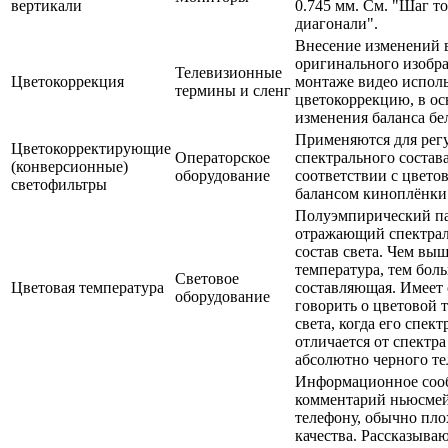
вертикали
0.745 мм. См. "Шаг т
диагонали".
Внесение изменений 
оригинального изобр
Телевизионные
Цветокоррекция
монтаже видео испол
термины и сленг
цветокоррекцию, в ос
изменения баланса бе
Применяются для рег
Цветокорректирующие
Операторское
спектрального состава
(конверсионные)
оборудование
соответствии с цвето
светофильтры
балансом киноплёнки
Полуэмпирический па
отражающий спектра
состав света. Чем вы
температура, тем бол
Световое
Цветовая температура
составляющая. Имеет
оборудование
говорить о цветовой 
света, когда его спект
отличается от спектр
абсолютно черного те
Информационное соо
комментарий ньюсмей
телефону, обычно пло
качества. Рассказыва