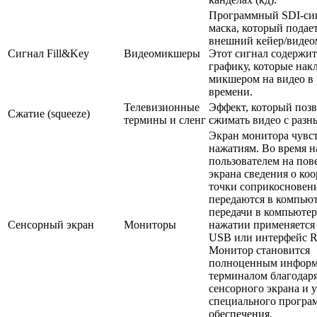
Программный SDI-си
маска, который подает
внешний кейер/видео
Сигнал Fill&Key
Видеомикшеры
Этот сигнал содержит
графику, которые нак
микшером на видео в
времени.
Телевизионные
Эффект, который позв
Сжатие (squeeze)
термины и сленг
сжимать видео с разн
Экран монитора чувс
нажатиям. Во время 
пользователем на пов
экрана сведения о ко
точки соприкосновен
передаются в компьют
передачи в компьютер
Сенсорный экран
Мониторы
нажатии применяется
USB или интерфейс R
Монитор становится
полноценным инфор
терминалом благодар
сенсорного экрана и 
специального програ
обеспечения.