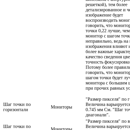
решеткой), тем более
детализированное и ч
изображение будет
воспроизводить мони
говорить, что монито
точки 0,22 лучше, чем
монитор с шагом точк
неправильно, ведь на 
изображения влияют и
более важные характе
качество сведения цве
точность фокусировки 
Потому более правил
говорить, что монито
шагом точки будет лу
монитора с большим 
при прочих равных ус
"Размер пикселя" по 
Шаг точки по
Величина варьируется
Мониторы
горизонтали
0.745 мм См. "Шаг то
диагонали".
"Размер пикселя" по 
Шаг точки по
Величина варьируется
Мониторы