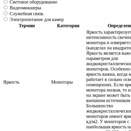
Световое оборудование
Видеомикшеры
Служебная связь
Электропитание для камер
Термин
Категория
Определен
Яркость характеризуе
интенсивность свечен
монитора и измеряетс
(канделах на квадратн
Яркость является ва
параметром для
жидкокристаллически
мониторов. Особенно
яркость важна, когда 
работает в сильно ос
Яркость
Мониторы
помещениях. Если ярк
монитора низкая, то 
на экране может быть
внешним источником 
Большинство
жидкокристаллически
мониторов имеют ярко
кд/м2. У мониторов с
наибольшая яркость н