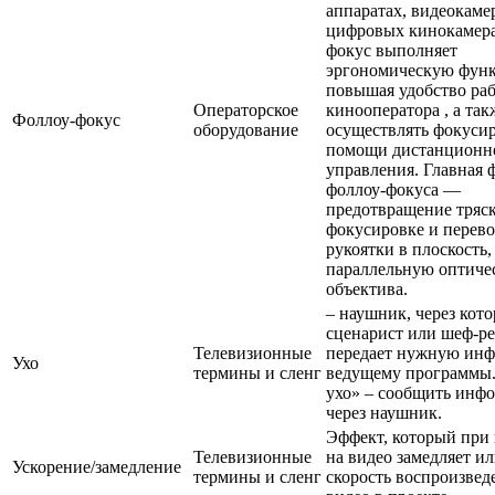
аппаратах, видеокаме
цифровых кинокамера
фокус выполняет
эргономическую фун
повышая удобство ра
Операторское
кинооператора , а так
Фоллоу-фокус
оборудование
осуществлять фокуси
помощи дистанционн
управления. Главная 
фоллоу-фокуса —
предотвращение тряс
фокусировке и перев
рукоятки в плоскость,
параллельную оптиче
объектива.
– наушник, через кот
сценарист или шеф-р
Телевизионные
передает нужную ин
Ухо
термины и сленг
ведущему программы.
ухо» – сообщить инф
через наушник.
Эффект, который при
Телевизионные
на видео замедляет ил
Ускорение/замедление
термины и сленг
скорость воспроизвед