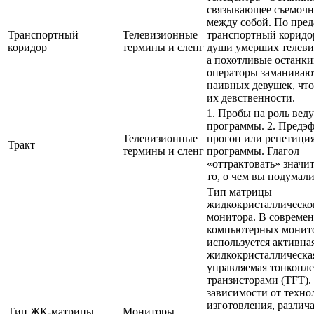
связывающее съемочн
между собой. По пред
Транспортный
Телевизионные
транспортный коридо
коридор
термины и сленг
души умерших телеви
а похотливые останк
операторы заманивают
наивных девушек, чт
их девственности.
1. Пробы на роль вед
программы. 2. Предэ
Телевизионные
прогон или репетици
Тракт
термины и сленг
программы. Глагол
«оттрактовать» значит
то, о чем вы подумали
Тип матрицы
жидкокристаллическо
монитора. В совреме
компьютерных монит
используется активна
жидкокристаллическа
управляемая тонкопл
транзисторами (TFT).
зависимости от техно
изготовления, различ
Тип ЖК-матрицы
Мониторы