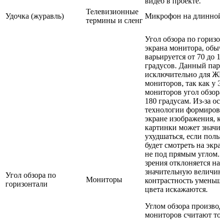
видео в проекте.
Телевизионные
Удочка (журавль)
Микрофон на длинной
термины и сленг
Угол обзора по гориз
экрана монитора, об
варьируется от 70 до 
градусов. Данный па
исключительно для Ж
мониторов, так как у
мониторов угол обзор
180 градусам. Из-за о
технологии формиров
экране изображения, 
картинки может знач
ухудшаться, если поль
будет смотреть на эк
не под прямым углом.
зрения отклоняется на
значительную величин
Угол обзора по
Мониторы
контрастность уменьш
горизонтали
цвета искажаются.
Углом обзора произв
мониторов считают то