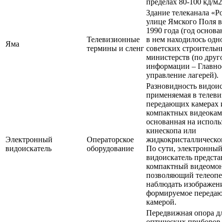
пределах 80-100 кд/м2
Здание телеканала «Р
улице Ямского Поля в
1990 года (год основ
Телевизионные
в нем находилось одн
Яма
термины и сленг
советских строитель
министерств (по друг
информации – Главно
управление лагерей).
Разновидность видоис
применяемая в телев
передающих камерах 
компактных видеокам
основанная на испол
кинескопа или
Электронный
Операторское
жидкокристаллическог
видоискатель
оборудование
По сути, электронны
видоискатель предста
компактный видеомон
позволяющий телеопе
наблюдать изображен
формируемое переда
камерой.
Передвижная опора д
оптических приборов