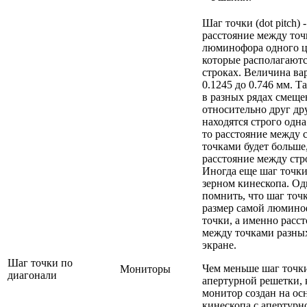
Шаг точки (dot pitch) -
расстояние между то
люминофора одного ц
которые располагаютс
строках. Величина ва
0.1245 до 0.746 мм. Т
в разных рядах смещ
относительно друг дру
находятся строго одна
то расстояние между
точками будет больше
расстояние между стр
Иногда еще шаг точк
зерном кинескопа. О
помнить, что шаг точк
размер самой люмин
точки, а именно расс
между точками разных
экране.
Шаг точки по
Чем меньше шаг точк
Мониторы
диагонали
апертурной решетки, 
монитор создан на ос
кинескопа с апертурн