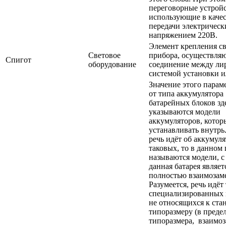
переговорные устройс
использующие в качес
передачи электрическ
напряжением 220В.
Элемент крепления с
Световое
прибора, осуществл
Спигот
оборудование
соединение между ли
системой установки и
Значение этого парам
от типа аккумулятора 
батарейных блоков зд
указываются модели
аккумуляторов, кото
устанавливать внутрь
речь идёт об аккумуля
таковых, то в данном
называются модели, 
данная батарея являет
полностью взаимозам
Разумеется, речь идёт
специализированных 
не относящихся к ста
типоразмеру (в преде
типоразмера, взаимо