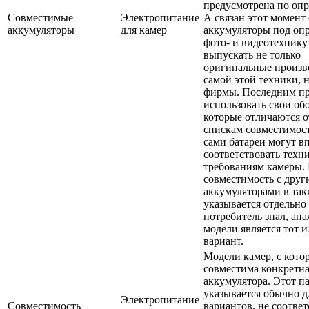
предусмотрена по опр
Совместимые
Электропитание
А связан этот момент 
аккумуляторы
для камер
аккумуляторы под оп
фото- и видеотехнику
выпускать не только
оригинальные произв
самой этой техники, 
фирмы. Последним пр
использовать свои об
которые отличаются о
спискам совместимос
сами батареи могут в
соответствовать техн
требованиям камеры.
совместимость с дру
аккумуляторами в так
указывается отдельн
потребитель знал, ан
модели является тот 
вариант.
Модели камер, с кот
совместима конкретна
аккумулятора. Этот п
указывается обычно д
Электропитание
Совместимость
вариантов, не соотве