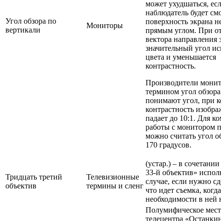
может ухудшаться, ес
наблюдатель будет см
Угол обзора по
поверхность экрана н
Мониторы
вертикали
прямым углом. При о
вектора направления 
значительный угол и
цвета и уменьшается
контрастность.
Производители монит
термином угол обзор
понимают угол, при 
контрастность изобра
падает до 10:1. Для 
работы с монитором
можно считать угол об
170 градусов.
(устар.) – в сочетани
33-й объектив» исполь
Тридцать третий
Телевизионные
случае, если нужно сд
объектив
термины и сленг
что идет съемка, когд
необходимости в ней 
Полумифическое мест
телецентра «Останки