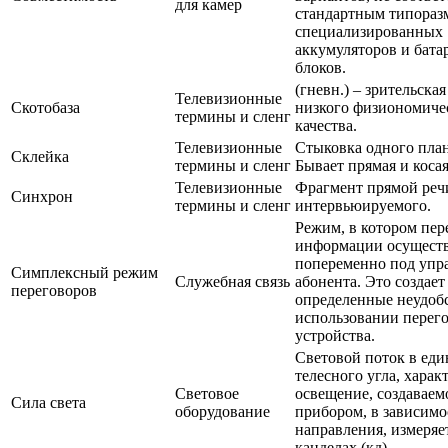
для камер
стандартным типора
специализированных
аккумуляторов и бат
блоков.
(гневн.) – зрительска
Телевизионные
Скотобаза
низкого физиономиче
термины и сленг
качества.
Телевизионные
Стыковка одного план
Склейка
термины и сленг
Бывает прямая и косая
Телевизионные
Фрагмент прямой реч
Синхрон
термины и сленг
интервьюируемого.
Режим, в котором пер
информации осуществ
попеременно под упр
Симплексный режим
Служебная связь
абонента. Это создает
переговоров
определенные неудоб
использовании перег
устройства.
Световой поток в ед
телесного угла, харак
Световое
освещение, создаваем
Сила света
оборудование
прибором, в зависимо
направления, измеряе
канделах (кд).