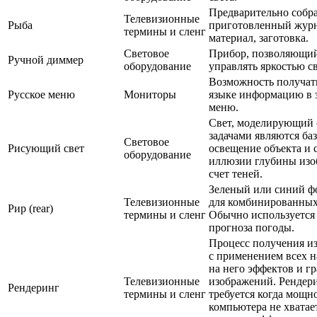
Предварительно собр
Телевизионные
Рыба
приготовленный жур
термины и сленг
материал, заготовка.
Световое
Прибор, позволяющи
Ручной диммер
оборудование
управлять яркостью с
Возможность получать
Русское меню
Мониторы
языке информацию в 
меню.
Свет, моделирующий 
задачами являются ба
Световое
Рисующий свет
освещение объекта и 
оборудование
иллюзии глубины изо
счет теней.
Зеленый или синий фо
Телевизионные
для комбинированных
Рир (rear)
термины и сленг
Обычно используется
прогноза погоды.
Процесс получения и
с применением всех 
на него эффектов и г
Телевизионные
изображений. Рендер
Рендеринг
термины и сленг
требуется когда мощн
компьютера не хватае