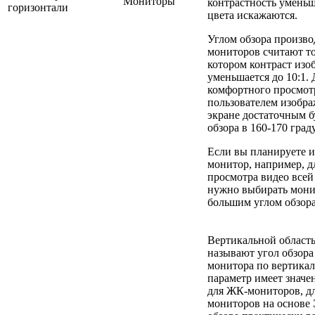
Мониторы
контрастность уменьш
горизонтали
цвета искажаются.
Углом обзора произв
мониторов считают то
котором контраст изо
уменьшается до 10:1. 
комфортного просмот
пользователем изобра
экране достаточным б
обзора в 160-170 град
Если вы планируете и
монитор, например, д
просмотра видео всей 
нужно выбирать мони
большим углом обзора
Вертикальной област
называют угол обзора
монитора по вертика
параметр имеет значе
для ЖК-мониторов, д
мониторов на основе