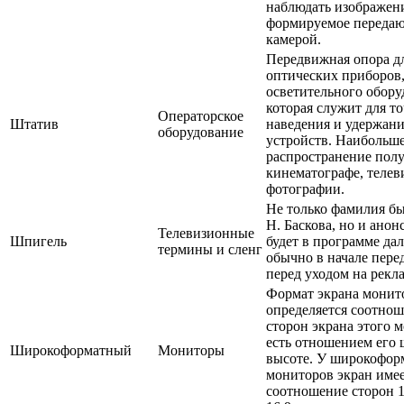
наблюдать изображен
формируемое переда
камерой.
Передвижная опора д
оптических приборов
осветительного обору
которая служит для т
Операторское
Штатив
наведения и удержан
оборудование
устройств. Наибольш
распространение пол
кинематографе, телев
фотографии.
Не только фамилия бы
Н. Баскова, но и анонс
Телевизионные
Шпигель
будет в программе да
термины и сленг
обычно в начале пере
перед уходом на рекла
Формат экрана монит
определяется соотно
сторон экрана этого м
есть отношением его
Широкоформатный
Мониторы
высоте. У широкофор
мониторов экран име
соотношение сторон 1