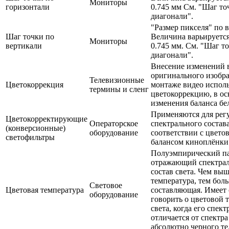
Мониторы
горизонтали
0.745 мм См. "Шаг то
диагонали".
"Размер пикселя" по 
Шаг точки по
Величина варьируется
Мониторы
вертикали
0.745 мм. См. "Шаг т
диагонали".
Внесение изменений 
оригинального изобр
Телевизионные
Цветокоррекция
монтаже видео испол
термины и сленг
цветокоррекцию, в ос
изменения баланса бе
Применяются для рег
Цветокорректирующие
Операторское
спектрального состава
(конверсионные)
оборудование
соответствии с цвето
светофильтры
балансом киноплёнки
Полуэмпирический па
отражающий спектра
состав света. Чем вы
температура, тем бол
Световое
Цветовая температура
составляющая. Имеет
оборудование
говорить о цветовой 
света, когда его спект
отличается от спектр
абсолютно черного те