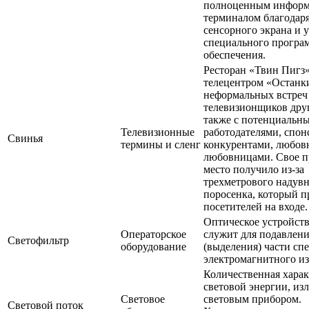
полноценным инфор
терминалом благодар
сенсорного экрана и 
специального програ
обеспечения.
Ресторан «Твин Пигз»
телецентром «Останк
неформальных встреч
телевизионщиков друг
также с потенциальн
Телевизионные
работодателями, спон
Свинья
термины и сленг
конкурентами, любов
любовницами. Свое 
место получило из-за
трехметрового надув
поросенка, который п
посетителей на входе.
Оптическое устройств
Операторское
служит для подавлен
Светофильтр
оборудование
(выделения) части сп
электромагнитного из
Количественная хара
световой энергии, из
Световое
световым прибором.
Световой поток