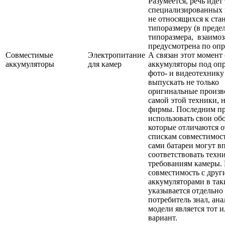
Разумеется, речь идёт
специализированных 
не относящихся к ста
типоразмеру (в преде
типоразмера, взаимо
предусмотрена по опр
Совместимые
Электропитание
А связан этот момент 
аккумуляторы
для камер
аккумуляторы под оп
фото- и видеотехнику
выпускать не только
оригинальные произв
самой этой техники, 
фирмы. Последним пр
использовать свои об
которые отличаются о
спискам совместимос
сами батареи могут в
соответствовать техн
требованиям камеры.
совместимость с дру
аккумуляторами в так
указывается отдельн
потребитель знал, ан
модели является тот 
вариант.