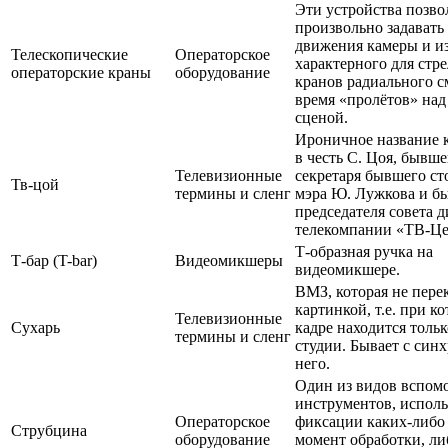
Эти устройства позв
произвольно задавать
движения камеры и из
Телескопические
Операторское
характерного для стр
операторские краны
оборудование
кранов радиального 
время «пролётов» на
сценой.
Ироничное название 
в честь С. Цоя, бывше
Телевизионные
секретаря бывшего ст
Тв-цой
термины и сленг
мэра Ю. Лужкова и б
председателя совета 
телекомпании «ТВ-Це
Т-образная ручка на
Т-бар (T-bar)
Видеомикшеры
видеомикшере.
ВМЗ, которая не пере
картинкой, т.е. при к
Телевизионные
Сухарь
кадре находится толь
термины и сленг
студии. Бывает с синх
него.
Один из видов вспом
инструментов, испол
Операторское
фиксации каких-либо 
Струбцина
оборудование
момент обработки, ли