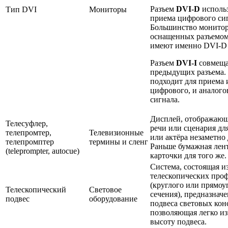
Разъем
DVI-D
использ
Тип DVI
Мониторы
приема цифрового сиг
Большинство монитор
оснащенных разъемом
имеют именно DVI-D 
Разъем
DVI-I
совмеща
предыдущих разъема.
подходит для приема 
цифрового, и аналого
сигнала.
Дисплей, отображающ
Телесуфлер,
речи или сценария дл
телепромтер,
Телевизионные
или актёра незаметно 
телепромптер
термины и сленг
Раньше бумажная лен
(teleprompter, autocue)
карточки для того же.
Система, состоящая и
телескопических про
(круглого или прямоу
Телескопический
Световое
сечения), предназначе
подвес
оборудование
подвеса световых кон
позволяющая легко и
высоту подвеса.