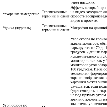
через наушник.
Эффект, который при
Телевизионные
на видео замедляет ил
Ускорение/замедление
термины и сленг
скорость воспроизвед
видео в проекте.
Телевизионные
Удочка (журавль)
Микрофон на длинной
термины и сленг
Угол обзора по гориз
экрана монитора, об
варьируется от 70 до 
градусов. Данный па
исключительно для Ж
мониторов, так как у
мониторов угол обзор
180 градусам. Из-за о
технологии формиров
экране изображения, 
картинки может знач
ухудшаться, если поль
будет смотреть на эк
не под прямым углом.
зрения отклоняется на
значительную величин
Угол обзора по