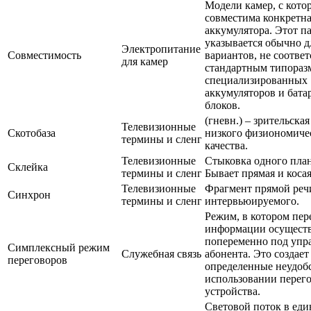
Модели камер, с кот
совместима конкретна
аккумулятора. Этот п
указывается обычно д
Электропитание
Совместимость
вариантов, не соотве
для камер
стандартным типора
специализированных
аккумуляторов и бат
блоков.
(гневн.) – зрительска
Телевизионные
Скотобаза
низкого физиономиче
термины и сленг
качества.
Телевизионные
Стыковка одного план
Склейка
термины и сленг
Бывает прямая и косая
Телевизионные
Фрагмент прямой реч
Синхрон
термины и сленг
интервьюируемого.
Режим, в котором пер
информации осуществ
попеременно под упр
Симплексный режим
Служебная связь
абонента. Это создает
переговоров
определенные неудоб
использовании перег
устройства.
Световой поток в ед