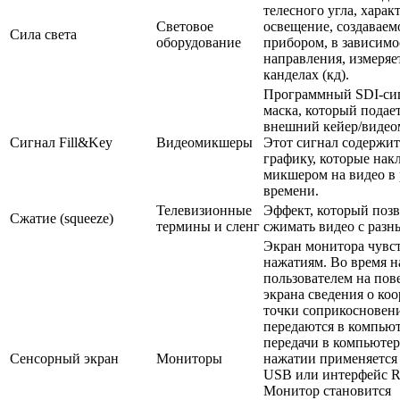
телесного угла, харак
Световое
освещение, создаваем
Сила света
оборудование
прибором, в зависимо
направления, измеряе
канделах (кд).
Программный SDI-си
маска, который подает
внешний кейер/видео
Сигнал Fill&Key
Видеомикшеры
Этот сигнал содержит
графику, которые нак
микшером на видео в
времени.
Телевизионные
Эффект, который позв
Сжатие (squeeze)
термины и сленг
сжимать видео с разн
Экран монитора чувс
нажатиям. Во время 
пользователем на пов
экрана сведения о ко
точки соприкосновен
передаются в компьют
передачи в компьютер
Сенсорный экран
Мониторы
нажатии применяется
USB или интерфейс R
Монитор становится