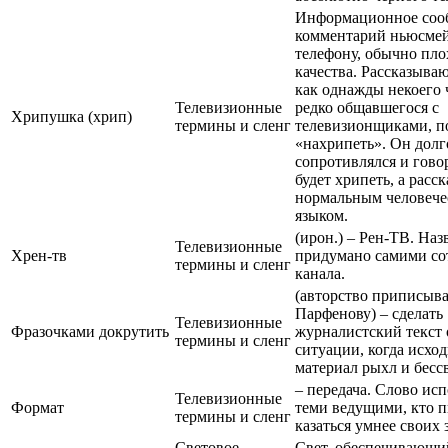
Информационное соо
комментарий ньюсмей
телефону, обычно пло
качества. Рассказыва
как однажды некоего 
Телевизионные
редко общавшегося с
Хрипушка (хрип)
термины и сленг
телевизионщиками, п
«нахрипеть». Он долг
сопротивлялся и говор
будет хрипеть, а расс
нормальным человеч
языком.
(ирон.) – Рен-ТВ. Наз
Телевизионные
Хрен-тв
придумано самими со
термины и сленг
канала.
(авторство приписыва
Парфенову) – сделать
Телевизионные
Фразочками докрутить
журналистский текст 
термины и сленг
ситуации, когда исхо
материал рыхл и бессв
– передача. Слово исп
Телевизионные
Формат
теми ведущими, кто п
термины и сленг
казаться умнее своих 
Световое
Свет, обеспечивающи