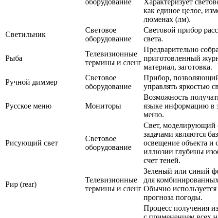
оборудование
Характеризует светов
как единое целое, изм
люменах (лм).
Световое
Световой прибор рас
Светильник
оборудование
света.
Предварительно собр
Телевизионные
Рыба
приготовленный жур
термины и сленг
материал, заготовка.
Световое
Прибор, позволяющи
Ручной диммер
оборудование
управлять яркостью с
Возможность получать
Русское меню
Мониторы
языке информацию в 
меню.
Свет, моделирующий 
задачами являются ба
Световое
Рисующий свет
освещение объекта и 
оборудование
иллюзии глубины изо
счет теней.
Зеленый или синий фо
Телевизионные
для комбинированных
Рир (rear)
термины и сленг
Обычно используется
прогноза погоды.
Процесс получения и
с применением всех 