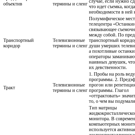
случае, если нужно сд
объектив
термины и сленг
что идет съемка, когд
необходимости в ней 
Полумифическое мест
телецентра «Останки
связывающее съемочн
между собой. По пред
Транспортный
Телевизионные
транспортный коридо
коридор
термины и сленг
души умерших телеви
а похотливые останк
операторы заманивают
наивных девушек, чт
их девственности.
1. Пробы на роль вед
программы. 2. Предэ
Телевизионные
прогон или репетици
Тракт
термины и сленг
программы. Глагол
«оттрактовать» значит
то, о чем вы подумали
Тип матрицы
жидкокристаллическо
монитора. В совреме
компьютерных монит
используется активна
жидкокристаллическа