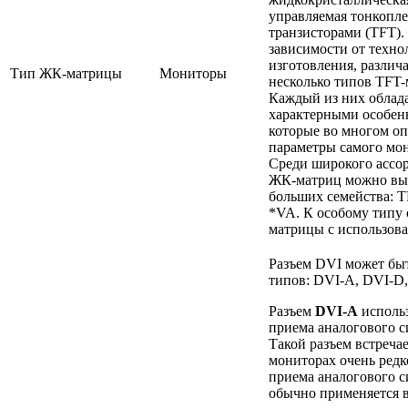
управляемая тонкопл
транзисторами (TFT).
зависимости от техно
изготовления, различ
Тип ЖК-матрицы
Мониторы
несколько типов TFT-
Каждый из них облад
характерными особен
которые во многом о
параметры самого мо
Среди широкого ассо
ЖК-матриц можно вы
больших семейства: T
*VA. К особому типу 
матрицы с использов
Разъем DVI может быт
типов: DVI-A, DVI-D,
Разъем
DVI-A
использ
приема аналогового с
Такой разъем встречае
мониторах очень редк
приема аналогового с
обычно применяется 