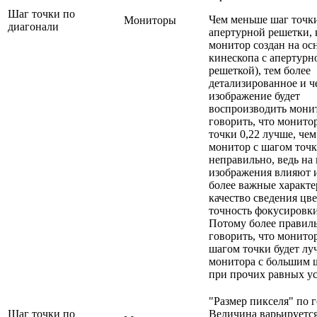
Шаг точки по
Чем меньше шаг точк
Мониторы
диагонали
апертурной решетки, 
монитор создан на ос
кинескопа с апертурн
решеткой), тем более
детализированное и ч
изображение будет
воспроизводить мони
говорить, что монито
точки 0,22 лучше, чем
монитор с шагом точк
неправильно, ведь на 
изображения влияют и
более важные характе
качество сведения цве
точность фокусировки 
Потому более правил
говорить, что монито
шагом точки будет лу
монитора с большим 
при прочих равных ус
"Размер пикселя" по 
Шаг точки по
Величина варьируется