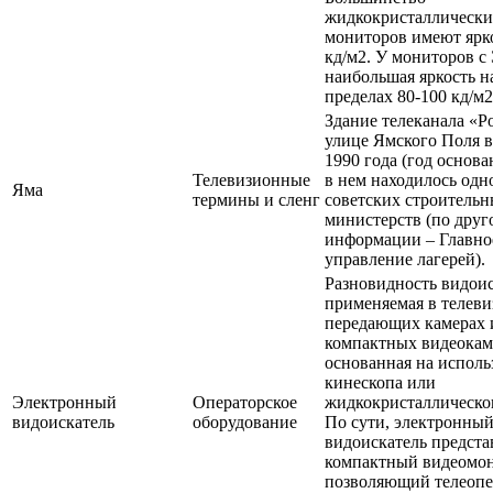
жидкокристаллически
мониторов имеют ярко
кд/м2. У мониторов с
наибольшая яркость н
пределах 80-100 кд/м2
Здание телеканала «Р
улице Ямского Поля в
1990 года (год основ
Телевизионные
в нем находилось одн
Яма
термины и сленг
советских строитель
министерств (по друг
информации – Главно
управление лагерей).
Разновидность видоис
применяемая в телев
передающих камерах 
компактных видеокам
основанная на испол
кинескопа или
Электронный
Операторское
жидкокристаллическог
видоискатель
оборудование
По сути, электронны
видоискатель предста
компактный видеомон
позволяющий телеопе