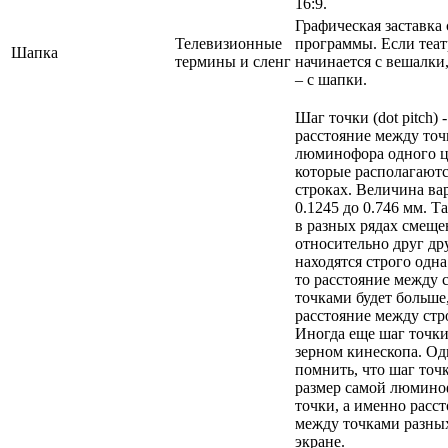
16:9.
Графическая заставка
Телевизионные
программы. Если теат
Шапка
термины и сленг
начинается с вешалки,
– с шапки.
Шаг точки (dot pitch) -
расстояние между то
люминофора одного ц
которые располагаютс
строках. Величина ва
0.1245 до 0.746 мм. Т
в разных рядах смещ
относительно друг дру
находятся строго одна
то расстояние между
точками будет больше
расстояние между стр
Иногда еще шаг точк
зерном кинескопа. О
помнить, что шаг точк
размер самой люмин
точки, а именно расс
между точками разных
экране.