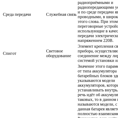
радиоприёмными и
радиопередающими у
и по среде передачи я
Среда передачи
Служебная связь
проводными, в широк
этого слова. При это
переговорные устройс
использующие в качес
передачи электрическ
напряжением 220В.
Элемент крепления с
Световое
прибора, осуществл
Спигот
оборудование
соединение между ли
системой установки и
Значение этого парам
от типа аккумулятора 
батарейных блоков зд
указываются модели
аккумуляторов, кото
устанавливать внутрь
речь идёт об аккумуля
таковых, то в данном
называются модели, 
данная батарея являет
полностью взаимозам