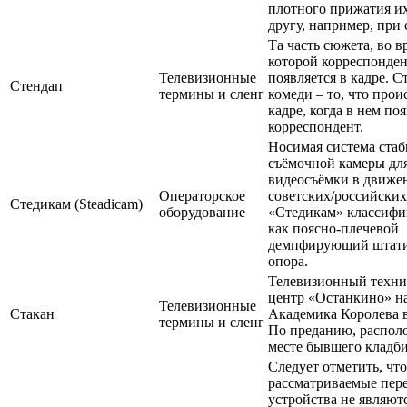
плотного прижатия их
другу, например, при
Та часть сюжета, во в
которой корреспонде
Телевизионные
появляется в кадре. С
Стендап
термины и сленг
комеди – то, что прои
кадре, когда в нем по
корреспондент.
Носимая система ста
съёмочной камеры для
видеосъёмки в движе
Операторское
советских/российских
Стедикам (Steadicam)
оборудование
«Стедикам» классифи
как поясно-плечевой
демпфирующий штати
опора.
Телевизионный техни
центр «Останкино» н
Телевизионные
Стакан
Академика Королева 
термины и сленг
По преданию, распол
месте бывшего кладб
Следует отметить, что
рассматриваемые пер
устройства не являют