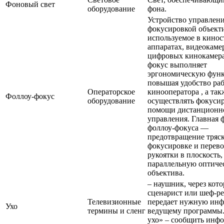
Фоновый свет
оборудование
фона.
Устройство управлен
фокусировкой объект
используемое в кино
аппаратах, видеокаме
цифровых кинокамера
фокус выполняет
эргономическую фун
повышая удобство ра
Операторское
кинооператора , а так
Фоллоу-фокус
оборудование
осуществлять фокуси
помощи дистанционн
управления. Главная 
фоллоу-фокуса —
предотвращение тряс
фокусировке и перев
рукоятки в плоскость,
параллельную оптиче
объектива.
– наушник, через кот
сценарист или шеф-р
Телевизионные
передает нужную ин
Ухо
термины и сленг
ведущему программы.
ухо» – сообщить инф