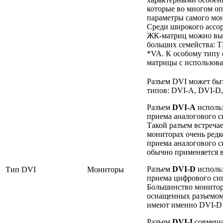
которые во многом о
параметры самого мо
Среди широкого ассо
ЖК-матриц можно вы
больших семейства: T
*VA. К особому типу 
матрицы с использов
Разъем DVI может быт
типов: DVI-A, DVI-D,
Разъем
DVI-A
использ
приема аналогового с
Такой разъем встречае
мониторах очень редк
приема аналогового с
обычно применяется 
Разъем
DVI-D
использ
Тип DVI
Мониторы
приема цифрового сиг
Большинство монитор
оснащенных разъемом
имеют именно DVI-D 
Разъем
DVI-I
совмеща