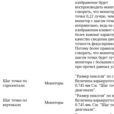
изображение будет
воспроизводить мони
говорить, что монито
точки 0,22 лучше, чем
монитор с шагом точк
неправильно, ведь на 
изображения влияют и
более важные характе
качество сведения цве
точность фокусировки 
Потому более правил
говорить, что монито
шагом точки будет лу
монитора с большим 
при прочих равных ус
"Размер пикселя" по 
Шаг точки по
Величина варьируется
Мониторы
горизонтали
0.745 мм См. "Шаг то
диагонали".
"Размер пикселя" по 
Шаг точки по
Величина варьируется
Мониторы
вертикали
0.745 мм. См. "Шаг т
диагонали".