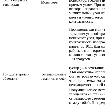
Угол обзора по
поверхность экрана н
Мониторы
вертикали
прямым углом. При о
вектора направления 
значительный угол и
цвета и уменьшается
контрастность.
Производители монит
термином угол обзор
понимают угол, при 
контрастность изобра
падает до 10:1. Для 
работы с монитором
можно считать угол об
170 градусов.
(устар.) – в сочетани
33-й объектив» исполь
Тридцать третий
Телевизионные
случае, если нужно сд
объектив
термины и сленг
что идет съемка, когд
необходимости в ней 
Полумифическое мест
телецентра «Останки
связывающее съемочн
между собой. По пред