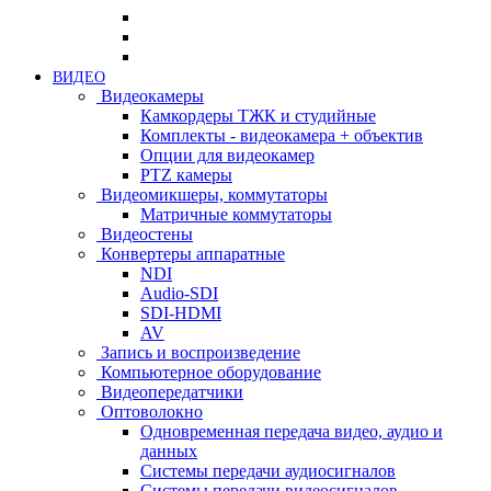
ВИДЕО
Видеокамеры
Камкордеры ТЖК и студийные
Комплекты - видеокамера + объектив
Опции для видеокамер
PTZ камеры
Видеомикшеры, коммутаторы
Матричные коммутаторы
Видеостены
Конвертеры аппаратные
NDI
Audio-SDI
SDI-HDMI
AV
Запись и воспроизведение
Компьютерное оборудование
Видеопередатчики
Оптоволокно
Одновременная передача видео, аудио и
данных
Системы передачи аудиосигналов
Системы передачи видеосигналов