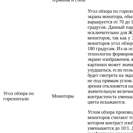
Угол обзора по гориз
экрана монитора, об
варьируется от 70 до 
градусов. Данный па
исключительно для Ж
мониторов, так как у
мониторов угол обзор
180 градусам. Из-за о
технологии формиров
экране изображения, 
картинки может знач
ухудшаться, если поль
будет смотреть на эк
не под прямым углом.
зрения отклоняется на
значительную величин
Угол обзора по
Мониторы
контрастность уменьш
горизонтали
цвета искажаются.
Углом обзора произв
мониторов считают то
котором контраст изо
уменьшается до 10:1. 