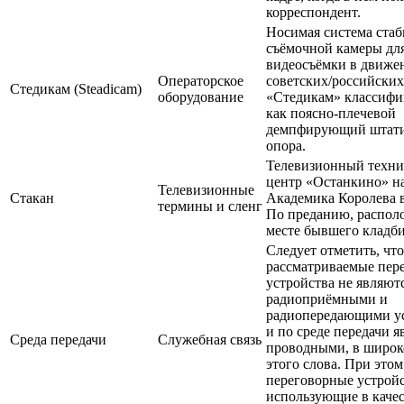
корреспондент.
Носимая система ста
съёмочной камеры для
видеосъёмки в движе
Операторское
советских/российских
Стедикам (Steadicam)
оборудование
«Стедикам» классифи
как поясно-плечевой
демпфирующий штати
опора.
Телевизионный техни
центр «Останкино» н
Телевизионные
Стакан
Академика Королева 
термины и сленг
По преданию, распол
месте бывшего кладб
Следует отметить, что
рассматриваемые пер
устройства не являют
радиоприёмными и
радиопередающими у
и по среде передачи я
Среда передачи
Служебная связь
проводными, в широк
этого слова. При это
переговорные устройс
использующие в качес