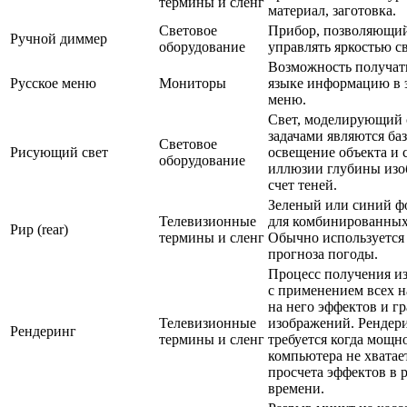
термины и сленг
материал, заготовка.
Световое
Прибор, позволяющи
Ручной диммер
оборудование
управлять яркостью с
Возможность получать
Русское меню
Мониторы
языке информацию в 
меню.
Свет, моделирующий 
задачами являются ба
Световое
Рисующий свет
освещение объекта и 
оборудование
иллюзии глубины изо
счет теней.
Зеленый или синий фо
Телевизионные
для комбинированных
Рир (rear)
термины и сленг
Обычно используется
прогноза погоды.
Процесс получения и
с применением всех 
на него эффектов и г
Телевизионные
изображений. Рендер
Рендеринг
термины и сленг
требуется когда мощн
компьютера не хватае
просчета эффектов в 
времени.