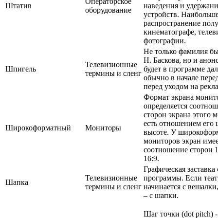
Операторское
Штатив
наведения и удержан
оборудование
устройств. Наибольш
распространение пол
кинематографе, телев
фотографии.
Не только фамилия бы
Н. Баскова, но и анонс
Телевизионные
Шпигель
будет в программе да
термины и сленг
обычно в начале пере
перед уходом на рекла
Формат экрана монит
определяется соотно
сторон экрана этого м
есть отношением его
Широкоформатный
Мониторы
высоте. У широкофор
мониторов экран име
соотношение сторон 1
16:9.
Графическая заставка
Телевизионные
программы. Если теат
Шапка
термины и сленг
начинается с вешалки,
– с шапки.
Шаг точки (dot pitch) -