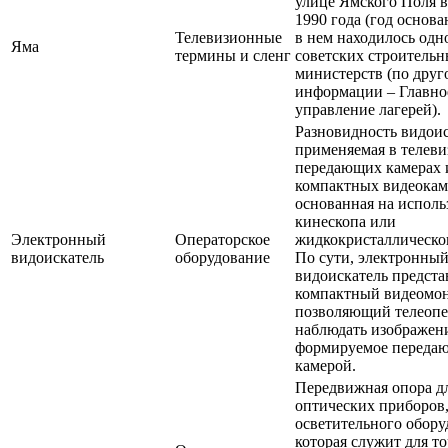
улице Ямского Поля в
1990 года (год основ
Телевизионные
в нем находилось одн
Яма
термины и сленг
советских строитель
министерств (по друг
информации – Главно
управление лагерей).
Разновидность видоис
применяемая в телев
передающих камерах 
компактных видеокам
основанная на испол
кинескопа или
Электронный
Операторское
жидкокристаллическог
видоискатель
оборудование
По сути, электронны
видоискатель предста
компактный видеомон
позволяющий телеопе
наблюдать изображен
формируемое переда
камерой.
Передвижная опора д
оптических приборов
осветительного обору
которая служит для т