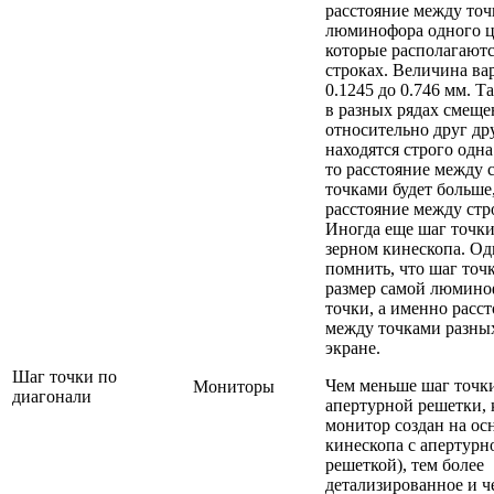
расстояние между то
люминофора одного ц
которые располагаютс
строках. Величина ва
0.1245 до 0.746 мм. Т
в разных рядах смещ
относительно друг дру
находятся строго одна
то расстояние между
точками будет больше
расстояние между стр
Иногда еще шаг точк
зерном кинескопа. О
помнить, что шаг точк
размер самой люмин
точки, а именно расс
между точками разных
экране.
Шаг точки по
Чем меньше шаг точк
Мониторы
диагонали
апертурной решетки, 
монитор создан на ос
кинескопа с апертурн
решеткой), тем более
детализированное и ч