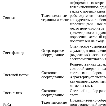
неформальных встреч
телевизионщиков друг
также с потенциальн
Телевизионные
работодателями, спон
Свинья
термины и сленг
конкурентами, любов
любовницами. Свое 
место получило из-за
трехметрового надув
поросенка, который п
посетителей на входе.
Оптическое устройств
Операторское
служит для подавлен
Светофильтр
оборудование
(выделения) части сп
электромагнитного из
Количественная хара
световой энергии, из
Световое
световым прибором.
Световой поток
оборудование
Характеризует светов
как единое целое, изм
люменах (лм).
Световое
Световой прибор рас
Светильник
оборудование
света.
Предварительно собр
Телевизионные
Рыба
приготовленный жур