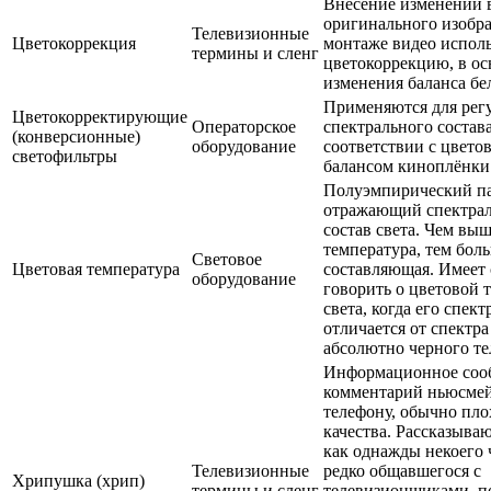
Внесение изменений 
оригинального изобр
Телевизионные
Цветокоррекция
монтаже видео испол
термины и сленг
цветокоррекцию, в ос
изменения баланса бе
Применяются для рег
Цветокорректирующие
Операторское
спектрального состава
(конверсионные)
оборудование
соответствии с цвето
светофильтры
балансом киноплёнки
Полуэмпирический па
отражающий спектра
состав света. Чем вы
температура, тем бол
Световое
Цветовая температура
составляющая. Имеет
оборудование
говорить о цветовой 
света, когда его спект
отличается от спектр
абсолютно черного те
Информационное соо
комментарий ньюсмей
телефону, обычно пло
качества. Рассказыва
как однажды некоего 
Телевизионные
редко общавшегося с
Хрипушка (хрип)
термины и сленг
телевизионщиками, п