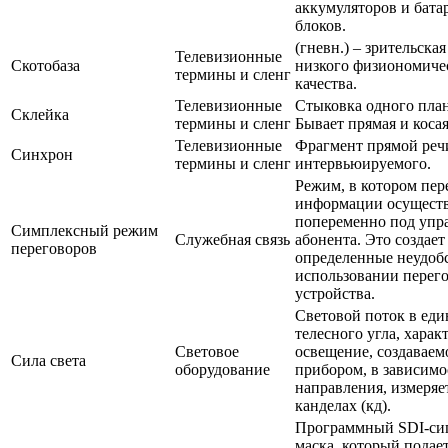
аккумуляторов и бат
блоков.
(гневн.) – зрительска
Телевизионные
Скотобаза
низкого физиономиче
термины и сленг
качества.
Телевизионные
Стыковка одного план
Склейка
термины и сленг
Бывает прямая и косая
Телевизионные
Фрагмент прямой реч
Синхрон
термины и сленг
интервьюируемого.
Режим, в котором пер
информации осуществ
попеременно под упр
Симплексный режим
Служебная связь
абонента. Это создает
переговоров
определенные неудоб
использовании перег
устройства.
Световой поток в ед
телесного угла, харак
Световое
освещение, создаваем
Сила света
оборудование
прибором, в зависимо
направления, измеряе
канделах (кд).
Программный SDI-си
маска, который подает