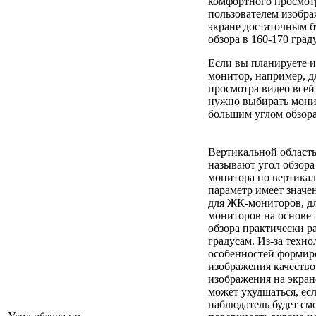
комфортного просмот
пользователем изобра
экране достаточным б
обзора в 160-170 град
Если вы планируете и
монитор, например, д
просмотра видео всей 
нужно выбирать мони
большим углом обзора
Вертикальной област
называют угол обзора
монитора по вертика
параметр имеет значе
для ЖК-мониторов, д
мониторов на основе
обзора практически р
градусам. Из-за техн
особенностей формир
изображения качество
изображения на экран
может ухудшаться, ес
наблюдатель будет см