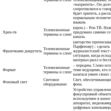
«нахрипеть». Он долг
сопротивлялся и говор
будет хрипеть, а расс
нормальным человеч
языком.
(ирон.) – Рен-ТВ. Наз
Телевизионные
Хрен-тв
придумано самими со
термины и сленг
канала.
(авторство приписыва
Парфенову) – сделать
Телевизионные
Фразочками докрутить
журналистский текст 
термины и сленг
ситуации, когда исхо
материал рыхл и бессв
– передача. Слово исп
Телевизионные
Формат
теми ведущими, кто п
термины и сленг
казаться умнее своих 
Световое
Свет, обеспечивающи
Фоновый свет
оборудование
фона.
Устройство управлен
фокусировкой объект
используемое в кино
аппаратах, видеокаме
цифровых кинокамера