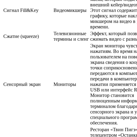
внешний кейер/видео
Сигнал Fill&Key
Видеомикшеры
Этот сигнал содержит
графику, которые нак
микшером на видео в
времени.
Телевизионные
Эффект, который позв
Сжатие (squeeze)
термины и сленг
сжимать видео с разн
Экран монитора чувс
нажатиям. Во время 
пользователем на пов
экрана сведения о ко
точки соприкосновен
передаются в компьют
передачи в компьютер
Сенсорный экран
Мониторы
нажатии применяется
USB или интерфейс R
Монитор становится
полноценным инфор
терминалом благодар
сенсорного экрана и 
специального програ
обеспечения.
Ресторан «Твин Пигз»
телецентром «Останк