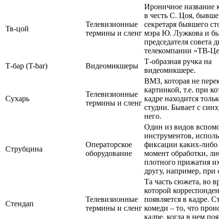
Ироничное название 
в честь С. Цоя, бывше
Телевизионные
секретаря бывшего ст
Тв-цой
термины и сленг
мэра Ю. Лужкова и б
председателя совета 
телекомпании «ТВ-Це
Т-образная ручка на
Т-бар (T-bar)
Видеомикшеры
видеомикшере.
ВМЗ, которая не пере
картинкой, т.е. при к
Телевизионные
Сухарь
кадре находится толь
термины и сленг
студии. Бывает с синх
него.
Один из видов вспом
инструментов, испол
Операторское
фиксации каких-либо 
Струбцина
оборудование
момент обработки, ли
плотного прижатия их
другу, например, при
Та часть сюжета, во в
которой корреспонде
Телевизионные
появляется в кадре. С
Стендап
термины и сленг
комеди – то, что прои
кадре, когда в нем по