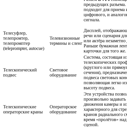
предыдущих разъема.
подходит для приема 
цифрового, и аналого
сигнала.
Дисплей, отображающ
Телесуфлер,
речи или сценария дл
телепромтер,
Телевизионные
или актёра незаметно 
телепромптер
термины и сленг
Раньше бумажная лен
(teleprompter, autocue)
карточки для того же.
Система, состоящая и
телескопических про
(круглого или прямоу
Телескопический
Световое
сечения), предназначе
подвес
оборудование
подвеса световых кон
позволяющая легко и
высоту подвеса.
Эти устройства позв
произвольно задавать
движения камеры и из
Телескопические
Операторское
характерного для стр
операторские краны
оборудование
кранов радиального 
время «пролётов» на
сценой.