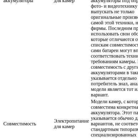
аккумуляторы
для камер
аккумуляторы под оп
фото- и видеотехнику
выпускать не только
оригинальные произв
самой этой техники, 
фирмы. Последним пр
использовать свои об
которые отличаются о
спискам совместимос
сами батареи могут в
соответствовать техн
требованиям камеры.
совместимость с дру
аккумуляторами в так
указывается отдельн
потребитель знал, ан
модели является тот 
вариант.
Модели камер, с кот
совместима конкретна
аккумулятора. Этот п
указывается обычно д
Электропитание
Совместимость
вариантов, не соотве
для камер
стандартным типора
специализированных