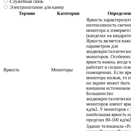
Служебная связь
Электропитание для камер
Термин
Категория
Определен
Яркость характеризуе
интенсивность свечен
монитора и измеряетс
(канделах на квадратн
Яркость является ва
параметром для
жидкокристаллически
мониторов. Особенно
яркость важна, когда 
работает в сильно ос
Яркость
Мониторы
помещениях. Если ярк
монитора низкая, то 
на экране может быть
внешним источником 
Большинство
жидкокристаллически
мониторов имеют ярко
кд/м2. У мониторов с
наибольшая яркость н
пределах 80-100 кд/м2
Здание телеканала «Р