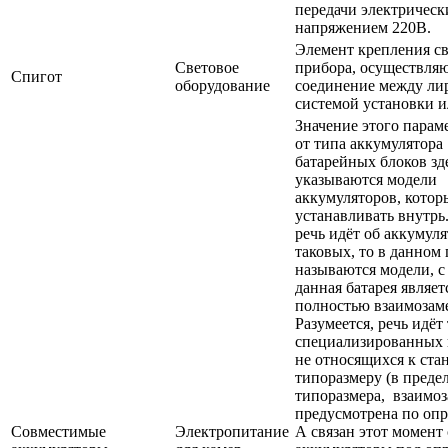
передачи электрическ
напряжением 220В.
Элемент крепления с
Световое
прибора, осуществл
Спигот
оборудование
соединение между ли
системой установки и
Значение этого парам
от типа аккумулятора 
батарейных блоков зд
указываются модели
аккумуляторов, кото
устанавливать внутрь
речь идёт об аккумуля
таковых, то в данном
называются модели, 
данная батарея являет
полностью взаимозам
Разумеется, речь идёт
специализированных 
не относящихся к ста
типоразмеру (в преде
типоразмера, взаимо
предусмотрена по опр
Совместимые
Электропитание
А связан этот момент 