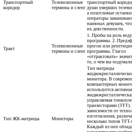
Транспортный
Телевизионные
транспортный коридо
коридор
термины и сленг
души умерших телеви
а похотливые останк
операторы заманивают
наивных девушек, чт
их девственности.
1. Пробы на роль вед
программы. 2. Предэ
Телевизионные
прогон или репетици
Тракт
термины и сленг
программы. Глагол
«оттрактовать» значит
то, о чем вы подумали
Тип матрицы
жидкокристаллическо
монитора. В совреме
компьютерных монит
используется активна
жидкокристаллическа
управляемая тонкопл
транзисторами (TFT).
зависимости от техно
изготовления, различ
Тип ЖК-матрицы
Мониторы
несколько типов TFT-
Каждый из них облад
характерными особен