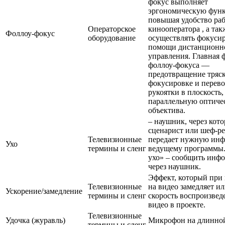
фокус выполняет
эргономическую фун
повышая удобство ра
Операторское
кинооператора , а так
Фоллоу-фокус
оборудование
осуществлять фокуси
помощи дистанционн
управления. Главная 
фоллоу-фокуса —
предотвращение тряс
фокусировке и перев
рукоятки в плоскость,
параллельную оптиче
объектива.
– наушник, через кот
сценарист или шеф-р
Телевизионные
передает нужную ин
Ухо
термины и сленг
ведущему программы.
ухо» – сообщить инф
через наушник.
Эффект, который при
Телевизионные
на видео замедляет ил
Ускорение/замедление
термины и сленг
скорость воспроизвед
видео в проекте.
Телевизионные
Удочка (журавль)
Микрофон на длинной
термины и сленг