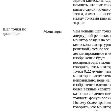
зерном кинескопа. О
помнить, что шаг точк
размер самой люмин
точки, а именно расс
между точками разных
экране.
Шаг точки по
Чем меньше шаг точк
Мониторы
диагонали
апертурной решетки, 
монитор создан на ос
кинескопа с апертурн
решеткой), тем более
детализированное и ч
изображение будет
воспроизводить мони
говорить, что монито
точки 0,22 лучше, чем
монитор с шагом точк
неправильно, ведь на 
изображения влияют и
более важные характе
качество сведения цве
точность фокусировки 
Потому более правил
говорить, что монито