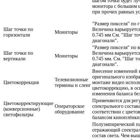
шагом точки будет лу
монитора с большим 
при прочих равных ус
"Размер пикселя" по 
Шаг точки по
Величина варьируется
Мониторы
горизонтали
0.745 мм См. "Шаг то
диагонали".
"Размер пикселя" по 
Шаг точки по
Величина варьируется
Мониторы
вертикали
0.745 мм. См. "Шаг т
диагонали".
Внесение изменений 
оригинального изобр
Телевизионные
Цветокоррекция
монтаже видео испол
термины и сленг
цветокоррекцию, в ос
изменения баланса бе
Применяются для рег
Цветокорректирующие
Операторское
спектрального состава
(конверсионные)
оборудование
соответствии с цвето
светофильтры
балансом киноплёнки
Полуэмпирический па
отражающий спектра
состав света. Чем вы