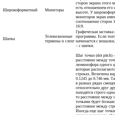
сторон экрана этого м
есть отношением его
Широкоформатный
Мониторы
высоте. У широкофор
мониторов экран име
соотношение сторон 1
16:9.
Графическая заставка
Телевизионные
программы. Если теат
Шапка
термины и сленг
начинается с вешалки,
– с шапки.
Шаг точки (dot pitch) -
расстояние между то
люминофора одного ц
которые располагаютс
строках. Величина ва
0.1245 до 0.746 мм. Т
в разных рядах смещ
относительно друг дру
находятся строго одна
то расстояние между
точками будет больше
расстояние между стр
Иногда еще шаг точк