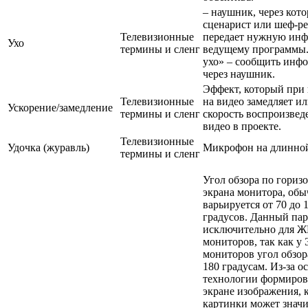
– наушник, через кот
сценарист или шеф-р
Телевизионные
передает нужную ин
Ухо
термины и сленг
ведущему программы.
ухо» – сообщить инф
через наушник.
Эффект, который при
Телевизионные
на видео замедляет ил
Ускорение/замедление
термины и сленг
скорость воспроизвед
видео в проекте.
Телевизионные
Удочка (журавль)
Микрофон на длинной
термины и сленг
Угол обзора по гориз
экрана монитора, об
варьируется от 70 до 
градусов. Данный па
исключительно для Ж
мониторов, так как у
мониторов угол обзор
180 градусам. Из-за о
технологии формиров
экране изображения, 
картинки может знач