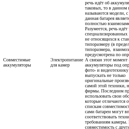
речь идёт об аккумуля
таковых, то в данном
называются модели, 
данная батарея являет
полностью взаимозам
Разумеется, речь идёт
специализированных 
не относящихся к ста
типоразмеру (в преде
типоразмера, взаимо
предусмотрена по опр
Совместимые
Электропитание
А связан этот момент 
аккумуляторы
для камер
аккумуляторы под оп
фото- и видеотехнику
выпускать не только
оригинальные произв
самой этой техники, 
фирмы. Последним пр
использовать свои об
которые отличаются о
спискам совместимос
сами батареи могут в
соответствовать техн
требованиям камеры.
совместимость с дру