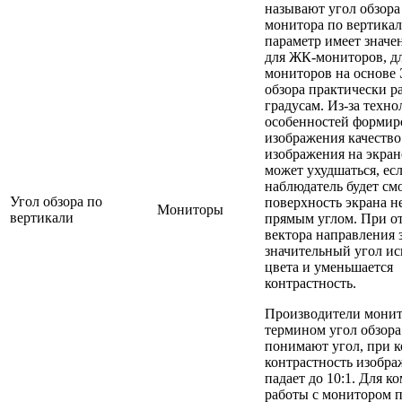
называют угол обзора
монитора по вертика
параметр имеет значе
для ЖК-мониторов, д
мониторов на основе
обзора практически р
градусам. Из-за техн
особенностей формир
изображения качество
изображения на экран
может ухудшаться, ес
наблюдатель будет см
Угол обзора по
поверхность экрана н
Мониторы
вертикали
прямым углом. При о
вектора направления 
значительный угол и
цвета и уменьшается
контрастность.
Производители монит
термином угол обзор
понимают угол, при 
контрастность изобра
падает до 10:1. Для 
работы с монитором