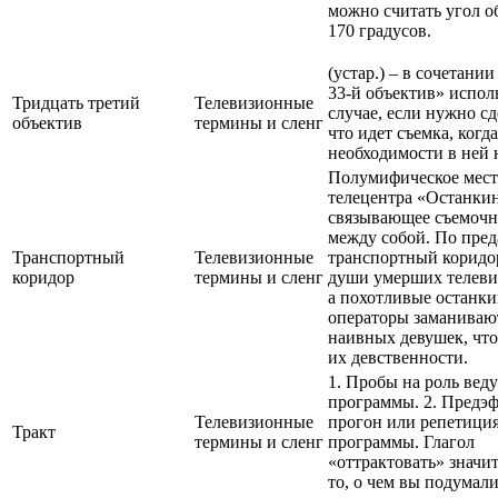
можно считать угол об
170 градусов.
(устар.) – в сочетани
33-й объектив» исполь
Тридцать третий
Телевизионные
случае, если нужно сд
объектив
термины и сленг
что идет съемка, когд
необходимости в ней 
Полумифическое мест
телецентра «Останки
связывающее съемочн
между собой. По пред
Транспортный
Телевизионные
транспортный коридо
коридор
термины и сленг
души умерших телеви
а похотливые останк
операторы заманивают
наивных девушек, чт
их девственности.
1. Пробы на роль вед
программы. 2. Предэ
Телевизионные
прогон или репетици
Тракт
термины и сленг
программы. Глагол
«оттрактовать» значит
то, о чем вы подумали