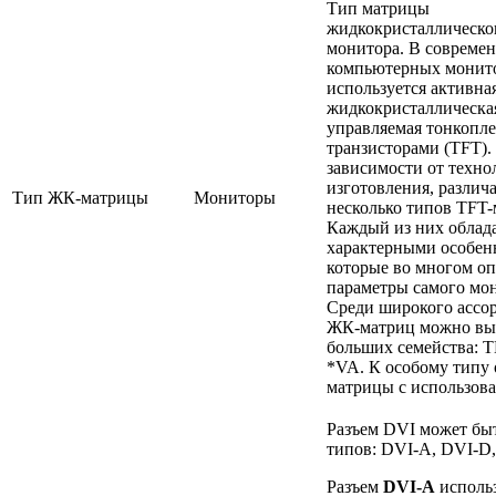
Тип матрицы
жидкокристаллическо
монитора. В совреме
компьютерных монит
используется активна
жидкокристаллическа
управляемая тонкопл
транзисторами (TFT).
зависимости от техно
изготовления, различ
Тип ЖК-матрицы
Мониторы
несколько типов TFT-
Каждый из них облад
характерными особен
которые во многом о
параметры самого мо
Среди широкого ассо
ЖК-матриц можно вы
больших семейства: T
*VA. К особому типу 
матрицы с использов
Разъем DVI может быт
типов: DVI-A, DVI-D,
Разъем
DVI-A
использ