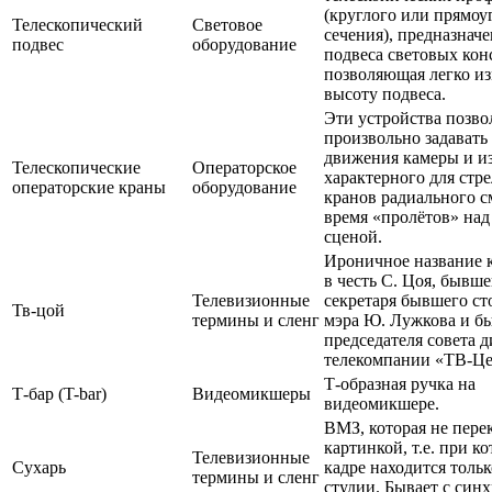
(круглого или прямоу
Телескопический
Световое
сечения), предназначе
подвес
оборудование
подвеса световых кон
позволяющая легко и
высоту подвеса.
Эти устройства позв
произвольно задавать
движения камеры и из
Телескопические
Операторское
характерного для стр
операторские краны
оборудование
кранов радиального 
время «пролётов» на
сценой.
Ироничное название 
в честь С. Цоя, бывше
Телевизионные
секретаря бывшего ст
Тв-цой
термины и сленг
мэра Ю. Лужкова и б
председателя совета 
телекомпании «ТВ-Це
Т-образная ручка на
Т-бар (T-bar)
Видеомикшеры
видеомикшере.
ВМЗ, которая не пере
картинкой, т.е. при к
Телевизионные
Сухарь
кадре находится толь
термины и сленг
студии. Бывает с синх