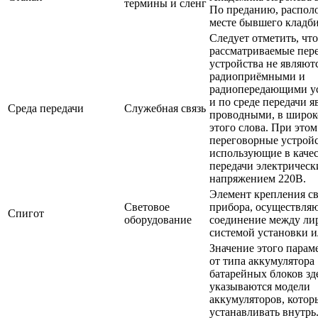
термины и сленг
По преданию, распол
месте бывшего кладб
Следует отметить, что
рассматриваемые пер
устройства не являют
радиоприёмными и
радиопередающими у
и по среде передачи я
Среда передачи
Служебная связь
проводными, в широк
этого слова. При это
переговорные устройс
использующие в качес
передачи электрическ
напряжением 220В.
Элемент крепления с
Световое
прибора, осуществл
Спигот
оборудование
соединение между ли
системой установки и
Значение этого парам
от типа аккумулятора 
батарейных блоков зд
указываются модели
аккумуляторов, кото
устанавливать внутрь