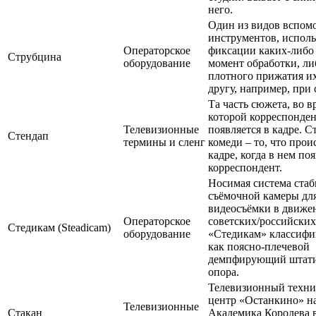
него.
Один из видов вспом
инструментов, испол
Операторское
фиксации каких-либо 
Струбцина
оборудование
момент обработки, ли
плотного прижатия их
другу, например, при
Та часть сюжета, во в
которой корреспонде
Телевизионные
появляется в кадре. С
Стендап
термины и сленг
комеди – то, что прои
кадре, когда в нем по
корреспондент.
Носимая система ста
съёмочной камеры для
видеосъёмки в движе
Операторское
советских/российских
Стедикам (Steadicam)
оборудование
«Стедикам» классифи
как поясно-плечевой
демпфирующий штати
опора.
Телевизионный техни
центр «Останкино» н
Телевизионные
Стакан
Академика Королева 