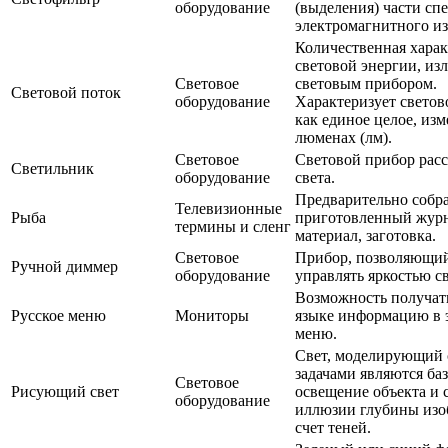
оборудование
(выделения) части сп
электромагнитного из
Количественная хара
световой энергии, из
Световое
световым прибором.
Световой поток
оборудование
Характеризует светов
как единое целое, изм
люменах (лм).
Световое
Световой прибор рас
Светильник
оборудование
света.
Предварительно собр
Телевизионные
Рыба
приготовленный жур
термины и сленг
материал, заготовка.
Световое
Прибор, позволяющи
Ручной диммер
оборудование
управлять яркостью с
Возможность получать
Русское меню
Мониторы
языке информацию в 
меню.
Свет, моделирующий 
задачами являются ба
Световое
Рисующий свет
освещение объекта и 
оборудование
иллюзии глубины изо
счет теней.