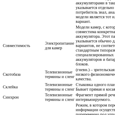
аккумуляторами в так
указывается отдельн
потребитель знал, ан
модели является тот 
вариант.
Модели камер, с кот
совместима конкретна
аккумулятора. Этот п
указывается обычно д
Электропитание
Совместимость
вариантов, не соотве
для камер
стандартным типора
специализированных
аккумуляторов и бат
блоков.
(гневн.) – зрительска
Телевизионные
Скотобаза
низкого физиономиче
термины и сленг
качества.
Телевизионные
Стыковка одного план
Склейка
термины и сленг
Бывает прямая и косая
Телевизионные
Фрагмент прямой реч
Синхрон
термины и сленг
интервьюируемого.
Режим, в котором пер
информации осуществ
попеременно под упр