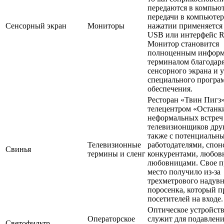
передаются в компьют
передачи в компьютер
Сенсорный экран
Мониторы
нажатии применяется
USB или интерфейс R
Монитор становится
полноценным инфор
терминалом благодар
сенсорного экрана и 
специального програ
обеспечения.
Ресторан «Твин Пигз»
телецентром «Останк
неформальных встреч
телевизионщиков друг
также с потенциальн
Телевизионные
работодателями, спон
Свинья
термины и сленг
конкурентами, любов
любовницами. Свое 
место получило из-за
трехметрового надув
поросенка, который п
посетителей на входе.
Оптическое устройств
Операторское
служит для подавлен
Светофильтр