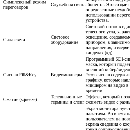
Симплексный режим
Служебная связь
абонента. Это создает
переговоров
определенные неудоб
использовании перег
устройства.
Световой поток в ед
телесного угла, харак
Световое
освещение, создаваем
Сила света
оборудование
прибором, в зависимо
направления, измеряе
канделах (кд).
Программный SDI-си
маска, который подает
внешний кейер/видео
Сигнал Fill&Key
Видеомикшеры
Этот сигнал содержит
графику, которые нак
микшером на видео в
времени.
Телевизионные
Эффект, который позв
Сжатие (squeeze)
термины и сленг
сжимать видео с разн
Экран монитора чувс
нажатиям. Во время 
пользователем на пов
экрана сведения о ко
точки соприкосновен