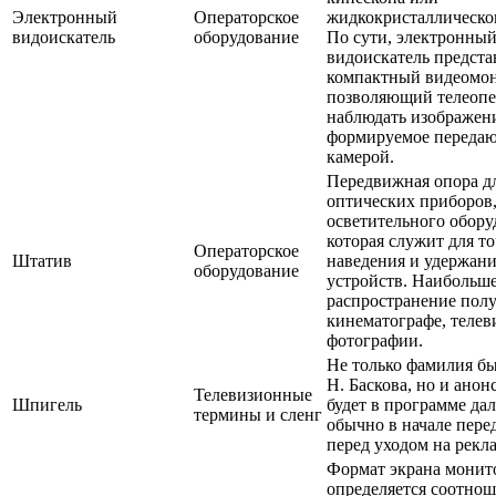
Электронный
Операторское
жидкокристаллическог
видоискатель
оборудование
По сути, электронны
видоискатель предста
компактный видеомон
позволяющий телеопе
наблюдать изображен
формируемое переда
камерой.
Передвижная опора д
оптических приборов
осветительного обору
которая служит для т
Операторское
Штатив
наведения и удержан
оборудование
устройств. Наибольш
распространение пол
кинематографе, телев
фотографии.
Не только фамилия бы
Н. Баскова, но и анонс
Телевизионные
Шпигель
будет в программе да
термины и сленг
обычно в начале пере
перед уходом на рекла
Формат экрана монит
определяется соотно