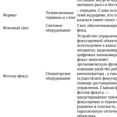
материал рыхл и бессв
– передача. Слово исп
Телевизионные
Формат
теми ведущими, кто п
термины и сленг
казаться умнее своих 
Световое
Свет, обеспечивающи
Фоновый свет
оборудование
фона.
Устройство управлен
фокусировкой объект
используемое в кино
аппаратах, видеокаме
цифровых кинокамера
фокус выполняет
эргономическую фун
повышая удобство ра
Операторское
кинооператора , а так
Фоллоу-фокус
оборудование
осуществлять фокуси
помощи дистанционн
управления. Главная 
фоллоу-фокуса —
предотвращение тряс
фокусировке и перев
рукоятки в плоскость,
параллельную оптиче
объектива.