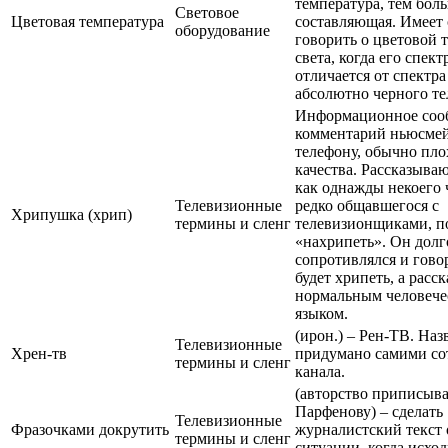
температура, тем бол
Световое
Цветовая температура
составляющая. Имеет
оборудование
говорить о цветовой 
света, когда его спект
отличается от спектр
абсолютно черного те
Информационное соо
комментарий ньюсмей
телефону, обычно пло
качества. Рассказыва
как однажды некоего 
Телевизионные
редко общавшегося с
Хрипушка (хрип)
термины и сленг
телевизионщиками, п
«нахрипеть». Он долг
сопротивлялся и говор
будет хрипеть, а расс
нормальным человеч
языком.
(ирон.) – Рен-ТВ. Наз
Телевизионные
Хрен-тв
придумано самими со
термины и сленг
канала.
(авторство приписыва
Парфенову) – сделать
Телевизионные
Фразочками докрутить
журналистский текст 
термины и сленг
ситуации, когда исхо