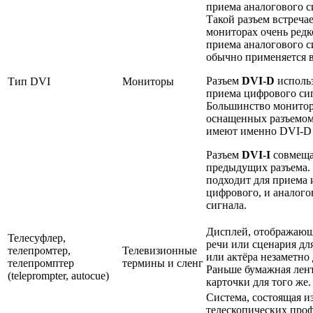
приема аналогового с
Такой разъем встречае
мониторах очень редк
приема аналогового с
обычно применяется 
Разъем
DVI-D
использ
Тип DVI
Мониторы
приема цифрового сиг
Большинство монитор
оснащенных разъемом
имеют именно DVI-D 
Разъем
DVI-I
совмеща
предыдущих разъема.
подходит для приема 
цифрового, и аналого
сигнала.
Дисплей, отображающ
Телесуфлер,
речи или сценария дл
телепромтер,
Телевизионные
или актёра незаметно 
телепромптер
термины и сленг
Раньше бумажная лен
(teleprompter, autocue)
карточки для того же.
Система, состоящая и
телескопических про