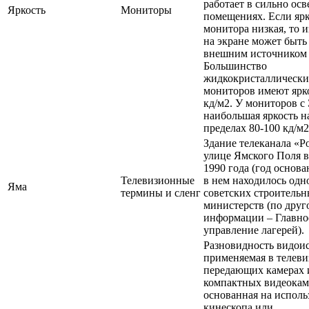
работает в сильно ос
Яркость
Мониторы
помещениях. Если ярк
монитора низкая, то 
на экране может быть
внешним источником 
Большинство
жидкокристаллически
мониторов имеют ярко
кд/м2. У мониторов с
наибольшая яркость н
пределах 80-100 кд/м2
Здание телеканала «Р
улице Ямского Поля в
1990 года (год основ
Телевизионные
в нем находилось одн
Яма
термины и сленг
советских строитель
министерств (по друг
информации – Главно
управление лагерей).
Разновидность видоис
применяемая в телев
передающих камерах 
компактных видеокам
основанная на испол
кинескопа или