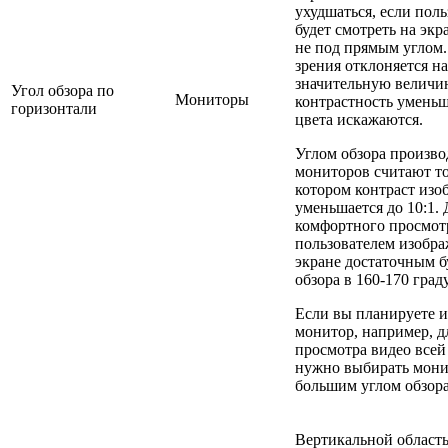
ухудшаться, если поль
будет смотреть на эк
не под прямым углом.
зрения отклоняется на
значительную величин
Угол обзора по
Мониторы
контрастность уменьш
горизонтали
цвета искажаются.
Углом обзора произв
мониторов считают то
котором контраст изо
уменьшается до 10:1. 
комфортного просмот
пользователем изобра
экране достаточным б
обзора в 160-170 град
Если вы планируете и
монитор, например, д
просмотра видео всей 
нужно выбирать мони
большим углом обзора
Вертикальной област