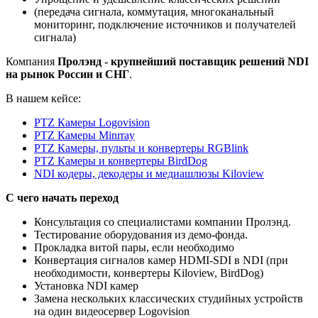
(передача сигнала, коммутация, многоканальный
мониторинг, подключение источников и получателей
сигнала)
Компания
Пролэнд - крупнейший поставщик решений NDI
на рынок России и СНГ
.
В нашем кейсе:
PTZ Камеры Logovision
PTZ Камеры Minrray
PTZ Камеры, пульты и конвертеры RGBlink
PTZ Камеры и конвертеры BirdDog
NDI кодеры, декодеры и медиашлюзы Kiloview
С чего начать переход
Консультация со специалистами компании Пролэнд.
Тестирование оборудования из демо-фонда.
Прокладка витой пары, если необходимо
Конвертация сигналов камер HDMI-SDI в NDI (при
необходимости, конвертеры Kiloview, BirdDog)
Установка NDI камер
Замена нескольких классических студийных устройств
на один видеосервер Logovision