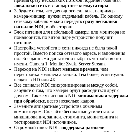
приема сразу нескольких потоков подойдет обычная
локальная сеть
и стандартные
коммутаторы
.
Забудьте о том, что для одного сигнала, например
камера-микшер, нужен отдельный кабель. По одному
сетевому кабелю можно передать
сразу несколько
сигналов NDI
, в обе стороны.
Блок питания для небольшой камеры или монитора не
понадобится, по витой паре устройство получит
питание.
Настройка устройств в сети никогда не была такой
простой. Вместо поиска сетевого адреса, и заполнения
полей с данными достаточно выбрать устройство по
имени. Camera 1. Monitor Zvuk. Server Stream.
Переход на NDI займет
меньше времени
, чем
перестройка комплекса заново. Тем более, если нужно
вещать в HD или 4K.
Все сигналы NDI синхронизированы между собой.
Забудьте о том, что камеры будут расходиться друг с
другом. Также у сигналов NDI
минимальная задержка
при обработке
, всего несколько кадров.
Замените аппаратные устройства обычным
компьютером. Скачайте бесплатные утилиты для
микширования, записи, стриминга, мониторинга и
тестирования NDI источников.
Огромный плюс NDI -
поддержка разными