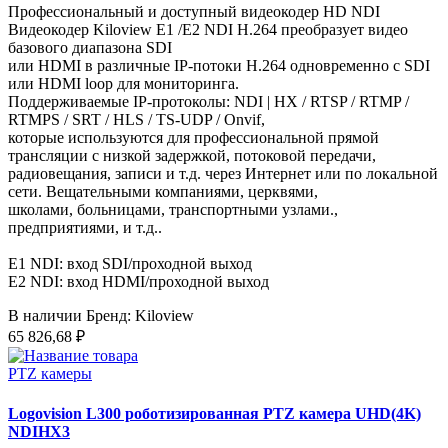
Профессиональный и доступный видеокодер HD NDI
Видеокодер Kiloview E1 /E2 NDI H.264 преобразует видео
базового диапазона SDI
или HDMI в различные IP-потоки H.264 одновременно с SDI
или HDMI loop для мониторинга.
Поддерживаемые IP-протоколы: NDI | HX / RTSP / RTMP /
RTMPS / SRT / HLS / TS-UDP / Onvif,
которые используются для профессиональной прямой
трансляции с низкой задержкой, потоковой передачи,
радиовещания, записи и т.д. через Интернет или по локальной
сети. Вещательными компаниями, церквями,
школами, больницами, транспортными узлами.,
предприятиями, и т.д..
E1 NDI: вход SDI/проходной выход
E2 NDI: вход HDMI/проходной выход
В наличии
Бренд: Kiloview
65 826,68 ₽
PTZ камеры
Logovision L300 роботизированная PTZ камера UHD(4K)
NDIHX3