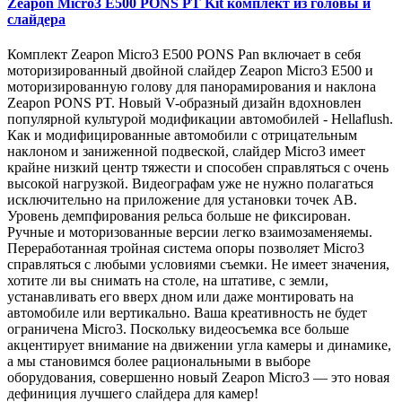
Zeapon Micro3 E500 PONS PT Kit комплект из головы и
слайдера
Комплект Zeapon Micro3 E500 PONS Pan включает в себя
моторизированный двойной слайдер Zeapon Micro3 E500 и
моторизированную голову для панорамирования и наклона
Zeapon PONS PT. Новый V-образный дизайн вдохновлен
популярной культурой модификации автомобилей - Hellaflush.
Как и модифицированные автомобили с отрицательным
наклоном и заниженной подвеской, слайдер Micro3 имеет
крайне низкий центр тяжести и способен справляться с очень
высокой нагрузкой. Видеографам уже не нужно полагаться
исключительно на приложение для установки точек AB.
Уровень демпфирования рельса больше не фиксирован.
Ручные и моторизованные версии легко взаимозаменяемы.
Переработанная тройная система опоры позволяет Micro3
справляться с любыми условиями съемки. Не имеет значения,
хотите ли вы снимать на столе, на штативе, с земли,
устанавливать его вверх дном или даже монтировать на
автомобиле или вертикально. Ваша креативность не будет
ограничена Micro3. Поскольку видеосъемка все больше
акцентирует внимание на движении угла камеры и динамике,
а мы становимся более рациональными в выборе
оборудования, совершенно новый Zeapon Micro3 — это новая
дефиниция лучшего слайдера для камер!