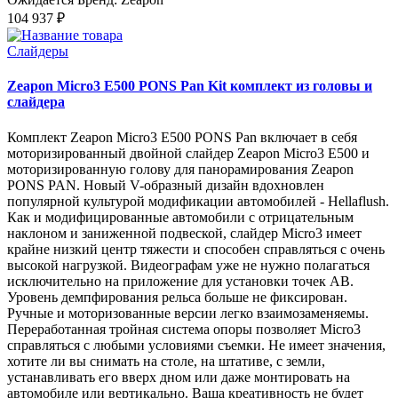
104 937 ₽
Слайдеры
Zeapon Micro3 E500 PONS Pan Kit комплект из головы и
слайдера
Комплект Zeapon Micro3 E500 PONS Pan включает в себя
моторизированный двойной слайдер Zeapon Micro3 E500 и
моторизированную голову для панорамирования Zeapon
PONS PAN. Новый V-образный дизайн вдохновлен
популярной культурой модификации автомобилей - Hellaflush.
Как и модифицированные автомобили с отрицательным
наклоном и заниженной подвеской, слайдер Micro3 имеет
крайне низкий центр тяжести и способен справляться с очень
высокой нагрузкой. Видеографам уже не нужно полагаться
исключительно на приложение для установки точек AB.
Уровень демпфирования рельса больше не фиксирован.
Ручные и моторизованные версии легко взаимозаменяемы.
Переработанная тройная система опоры позволяет Micro3
справляться с любыми условиями съемки. Не имеет значения,
хотите ли вы снимать на столе, на штативе, с земли,
устанавливать его вверх дном или даже монтировать на
автомобиле или вертикально. Ваша креативность не будет