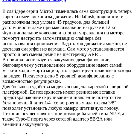
В слайдере серии Micro3 изменилась сама конструкция, теперь
каретка имеет механизм движения Hellaflush, подшипники
расположены под углом в 45 градусов, для большей
устойчивости даже при максимальной нагрузке в 12 кг.
Функциональное колесико и кнопки управления на моторе
помогут настроить автоматизацию слайдера без
использования приложения. Задать ход движения можно, не
доставая смартфон из кармана. Сам мотор устанавливается
просто и без смены ремня на шестеренку ARRI.
В новинке используется вакуумное демпфирование,
благодаря чему установленное оборудование имеет самый
мягкий ход и амортизацию, что гарантирует плавные проходы
на видео. Предусмотрено 5 уровней демпфирования с
возможностью регулировки.
Для большего удобства модель оснащена кареткой с широкой
платформой. Ее поверхность имеет резиновые вставки,
предотвращающие скручивание и появление потертостей.
Установочный винт 1/4" со встроенным адаптером 3/8"
позволяет установить любую камеру, штативную голову.
Питание осуществляется при помощи батарей типа NP-F, а
также Type-C порта через сетевой адаптер 5В/2А или
внешний аккумулятор.