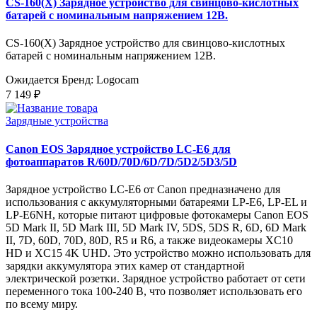
CS-160(X) Зарядное устройство для свинцово-кислотных
батарей с номинальным напряжением 12В.
CS-160(X) Зарядное устройство для свинцово-кислотных
батарей с номинальным напряжением 12В.
Ожидается
Бренд: Logocam
7 149 ₽
Зарядные устройства
Canon EOS Зарядное устройство LC-E6 для
фотоаппаратов R/60D/70D/6D/7D/5D2/5D3/5D
Зарядное устройство LC-E6 от Canon предназначено для
использования с аккумуляторными батареями LP-E6, LP-EL и
LP-E6NH, которые питают цифровые фотокамеры Canon EOS
5D Mark II, 5D Mark III, 5D Mark IV, 5DS, 5DS R, 6D, 6D Mark
II, 7D, 60D, 70D, 80D, R5 и R6, а также видеокамеры XC10
HD и XC15 4K UHD. Это устройство можно использовать для
зарядки аккумулятора этих камер от стандартной
электрической розетки. Зарядное устройство работает от сети
переменного тока 100-240 В, что позволяет использовать его
по всему миру.