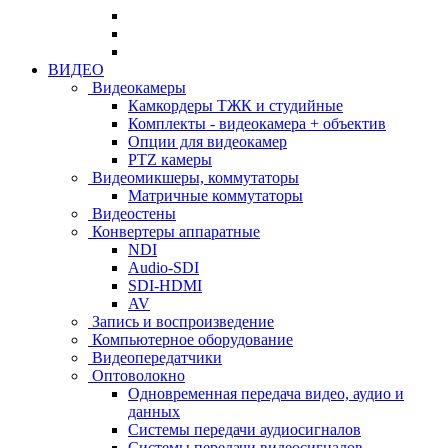
ВИДЕО
Видеокамеры
Камкордеры ТЖК и студийные
Комплекты - видеокамера + объектив
Опции для видеокамер
PTZ камеры
Видеомикшеры, коммутаторы
Матричные коммутаторы
Видеостены
Конвертеры аппаратные
NDI
Audio-SDI
SDI-HDMI
AV
Запись и воспроизведение
Компьютерное оборудование
Видеопередатчики
Оптоволокно
Одновременная передача видео, аудио и
данных
Системы передачи аудиосигналов
Системы передачи видеосигналов