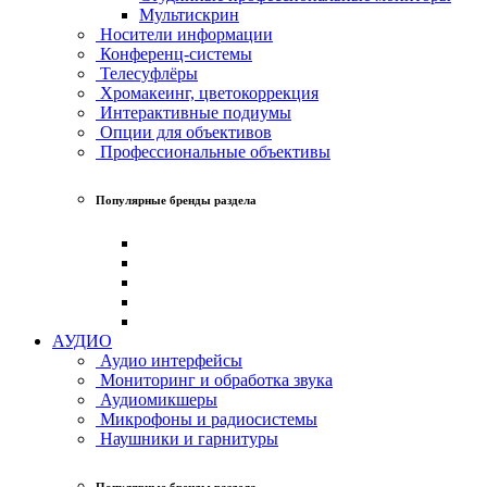
Мультискрин
Носители информации
Конференц-системы
Телесуфлёры
Хромакеинг, цветокоррекция
Интерактивные подиумы
Опции для объективов
Профессиональные объективы
Популярные бренды раздела
АУДИО
Аудио интерфейсы
Мониторинг и обработка звука
Аудиомикшеры
Микрофоны и радиосистемы
Наушники и гарнитуры
Популярные бренды раздела