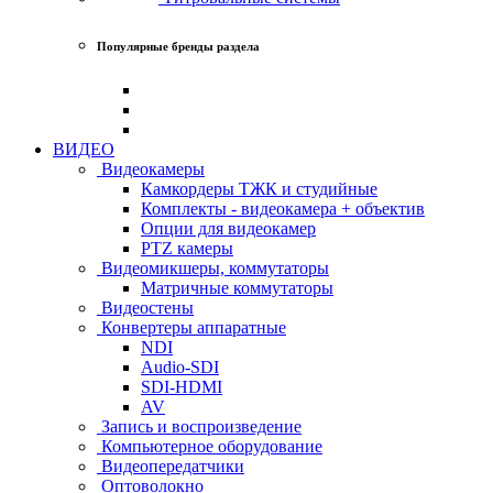
Популярные бренды раздела
ВИДЕО
Видеокамеры
Камкордеры ТЖК и студийные
Комплекты - видеокамера + объектив
Опции для видеокамер
PTZ камеры
Видеомикшеры, коммутаторы
Матричные коммутаторы
Видеостены
Конвертеры аппаратные
NDI
Audio-SDI
SDI-HDMI
AV
Запись и воспроизведение
Компьютерное оборудование
Видеопередатчики
Оптоволокно