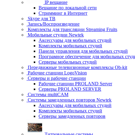
IP вещание
Вещание по локальной сети
Стримминг в Интернет
Skype для ТВ
Запись/Воспроизведение
Комплекты для трансляции Streaming Fruits
Мобильные студии Newtek
Аксессуары для мобильных студий
Комплекты мобильных студий
Панели управления для мобильных студий
Програмное обеспечение для мобильных студ
Серверы мобильных студий
Передвижные телевизионные комплексы Ob-kit
Рабочие станции LogoVision
Серверы и рабочие станции
Рабочие станции PROLAND Server
Серверы PROLAND SERVER
Системы multiCAM
Системы замедленных повторов Newtek
Аксессуары для мобильных студий
Комплекты мобильных студий
Серверы замедленных повторов
Титровальные системы