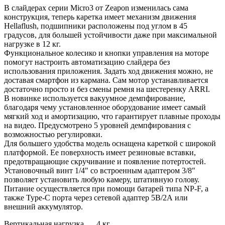
В слайдерах серии Micro3 от Zeapon изменилась сама
конструкция, теперь каретка имеет механизм движения
Hellaflush, подшипники расположены под углом в 45
градусов, для большей устойчивости даже при максимальной
нагрузке в 12 кг.
Функциональное колесико и кнопки управления на моторе
помогут настроить автоматизацию слайдера без
использования приложения. Задать ход движения можно, не
доставая смартфон из кармана. Сам мотор устанавливается
достаточно просто и без смены ремня на шестеренку ARRI.
В новинке используется вакуумное демпфирование,
благодаря чему установленное оборудование имеет самый
мягкий ход и амортизацию, что гарантирует плавные проходы
на видео. Предусмотрено 5 уровней демпфирования с
возможностью регулировки.
Для большего удобства модель оснащена кареткой с широкой
платформой. Ее поверхность имеет резиновые вставки,
предотвращающие скручивание и появление потертостей.
Установочный винт 1/4" со встроенным адаптером 3/8"
позволяет установить любую камеру, штативную голову.
Питание осуществляется при помощи батарей типа NP-F, а
также Type-C порта через сетевой адаптер 5В/2А или
внешний аккумулятор.
Вертикальная нагрузка
4 кг