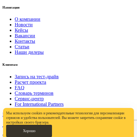
Навигация
О компании
Новости
Кейсы
Вакансии
Контакты
Статьи
Наши дилеры
Клиентам
Запись на тест-драйв
Расчет проекта
FAQ
Словарь терминов
Сервис-центр
For International Partners
Мы используем cookies и рекомендательные технологии для персонализации
Политика конфиденциальности
сервисов и удобства пользователей. Вы можете запретить сохранение cookie в
настройках своего браузера.
Договор публичной оферты
Хорошо
© ООО «Пролэнд Груп», 2000–2023