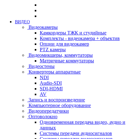
ВИДЕО
Видеокамеры
Камкордеры ТЖК и студийные
Комплекты - видеокамера + объектив
Опции для видеокамер
PTZ камеры
Видеомикшеры, коммутаторы
Матричные коммутаторы
Видеостены
Конвертеры аппаратные
NDI
Audio-SDI
SDI-HDMI
AV
Запись и воспроизведение
Компьютерное оборудование
Видеопередатчики
Оптоволокно
Одновременная передача видео, аудио и
данных
Системы передачи аудиосигналов
Системы передачи видеосигналов