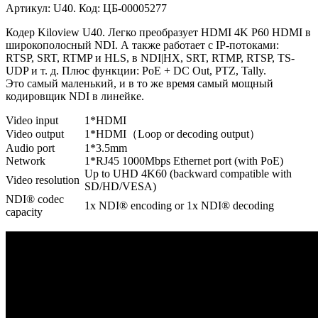
Артикул: U40. Код: ЦБ-00005277
Кодер Kiloview U40. Легко преобразует HDMI 4K P60 HDMI в
широкополосный NDI. А также работает с IP-потоками:
RTSP, SRT, RTMP и HLS, в NDI|HX, SRT, RTMP, RTSP, TS-
UDP и т. д. Плюс функции: PoE + DC Out, PTZ, Tally.
Это самый маленький, и в то же время самый мощный
кодировщик NDI в линейке.
Video input
1*HDMI
Video output
1*HDMI（Loop or decoding output）
Audio port
1*3.5mm
Network
1*RJ45 1000Mbps Ethernet port (with PoE)
Up to UHD 4K60 (backward compatible with
Video resolution
SD/HD/VESA)
NDI® codec
1x NDI® encoding or 1x NDI® decoding
capacity