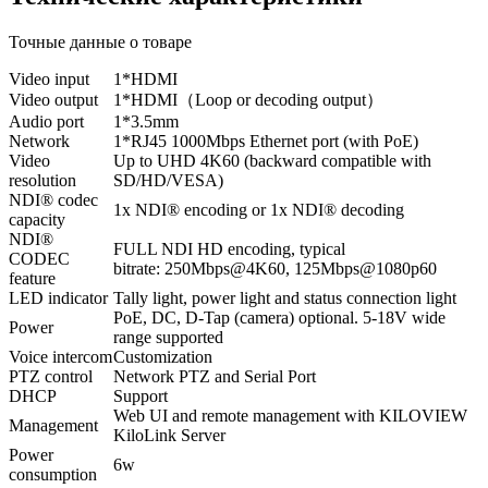
Точные данные о товаре
Video input
1*HDMI
Video output
1*HDMI（Loop or decoding output）
Audio port
1*3.5mm
Network
1*RJ45 1000Mbps Ethernet port (with PoE)
Video
Up to UHD 4K60 (backward compatible with
resolution
SD/HD/VESA)
NDI® codec
1x NDI® encoding or 1x NDI® decoding
capacity
NDI®
FULL NDI HD encoding, typical
CODEC
bitrate: 250Mbps@4K60, 125Mbps@1080p60
feature
LED indicator
Tally light, power light and status connection light
PoE, DC, D-Tap (camera) optional. 5-18V wide
Power
range supported
Voice intercom
Customization
PTZ control
Network PTZ and Serial Port
DHCP
Support
Web UI and remote management with KILOVIEW
Management
KiloLink Server
Power
6w
consumption