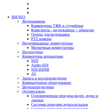
ВИДЕО
Видеокамеры
Камкордеры ТЖК и студийные
Комплекты - видеокамера + объектив
Опции для видеокамер
PTZ камеры
Видеомикшеры, коммутаторы
Матричные коммутаторы
Видеостены
Конвертеры аппаратные
NDI
Audio-SDI
SDI-HDMI
AV
Запись и воспроизведение
Компьютерное оборудование
Видеопередатчики
Оптоволокно
Одновременная передача видео, аудио и
данных
Системы передачи аудиосигналов
Системы передачи видеосигналов