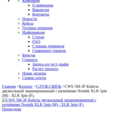
Компания
О компании
Вакансии
Контакты
Новости
Кейсы
Готовые решения
Информация
Статьи
FAQ
Словарь терминов
Сравнение товаров
Бренды
Сервисы
Запись на тест-драйв
Расчет проекта
Наши дилеры
Сервис-центр
Главная
>
Каталог
>
СЛУЖ.СВЯЗЬ
>
CWS 5M-3F Кабель
двужильный экранированный с разъёмами Neutrik XLR 5pin
(M) - XLR 3pin (F).
Проводная