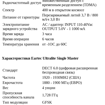
Множественный доступ с
Радиочастотный доступ
временным разделением (TDMA)
Спектр
400 м в открытом космосе
Перезаряжаемый литий 3,7 В / 800
Питание от гарнитуры
мАч 3,0 Вт
Электропитание
AC / адаптер: INPUT 110-40Vac
зарядного устройства
OUTPUT 5.0V - 1 1000 мА
Время заряда
3 часа
Время операции
6 часов
Температура хранения
от -1OC до 60C
Характеристики Eartec Ultralite Single Master
DECT 6.0 (цифровая расширенная
Стандарт
беспроводная связь)
Частота
1920 - 1930MH2 (США)
Еврочастота
1880 - 1900 МГц (ЕВРО)
Вес
4 унции
Пропускная
1,728 ГГц
способность канала
Тип модуляции
GFSK