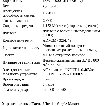
Еврочастота
1880 - 1900 МГц (ЕВРО)
Вес
4 унции
Пропускная
1,728 ГГц
способность канала
Тип модуляции
GFSK
Скорость передачи
1,152 Мбит / с (скорость передачи)
Дуплекс с временным разделением
Дуплекс
(TDD)
Кодирование речи
ADPCM / 32bit / s
Множественный доступ с
Радиочастотный доступ
временным разделением (TDMA)
Спектр
400 м в открытом космосе
Перезаряжаемый литий 3,7 В / 800
Питание от гарнитуры
мАч 3,0 Вт
Электропитание
AC / адаптер: INPUT 110-40Vac
зарядного устройства
OUTPUT 5.0V - 1 1000 мА
Время заряда
3 часа
Время операции
6 часов
Температура хранения
от -1OC до 60C
Характеристики Eartec Ultralite Single Master