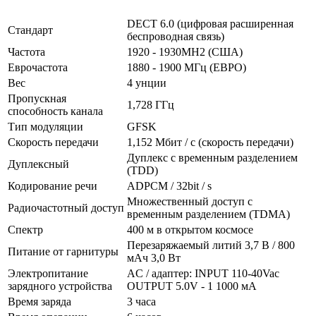
DECT 6.0 (цифровая расширенная
Стандарт
беспроводная связь)
Частота
1920 - 1930MH2 (США)
Еврочастота
1880 - 1900 МГц (ЕВРО)
Вес
4 унции
Пропускная
1,728 ГГц
способность канала
Тип модуляции
GFSK
Скорость передачи
1,152 Мбит / с (скорость передачи)
Дуплекс с временным разделением
Дуплексный
(TDD)
Кодирование речи
ADPCM / 32bit / s
Множественный доступ с
Радиочастотный доступ
временным разделением (TDMA)
Спектр
400 м в открытом космосе
Перезаряжаемый литий 3,7 В / 800
Питание от гарнитуры
мАч 3,0 Вт
Электропитание
AC / адаптер: INPUT 110-40Vac
зарядного устройства
OUTPUT 5.0V - 1 1000 мА
Время заряда
3 часа