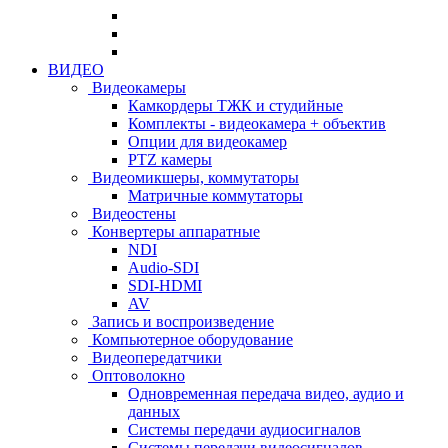
ВИДЕО
Видеокамеры
Камкордеры ТЖК и студийные
Комплекты - видеокамера + объектив
Опции для видеокамер
PTZ камеры
Видеомикшеры, коммутаторы
Матричные коммутаторы
Видеостены
Конвертеры аппаратные
NDI
Audio-SDI
SDI-HDMI
AV
Запись и воспроизведение
Компьютерное оборудование
Видеопередатчики
Оптоволокно
Одновременная передача видео, аудио и
данных
Системы передачи аудиосигналов
Системы передачи видеосигналов