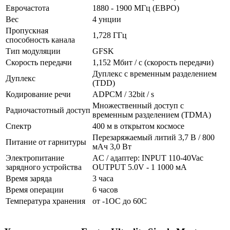
Еврочастота
1880 - 1900 МГц (ЕВРО)
Вес
4 унции
Пропускная
1,728 ГГц
способность канала
Тип модуляции
GFSK
Скорость передачи
1,152 Мбит / с (скорость передачи)
Дуплекс с временным разделением
Дуплекс
(TDD)
Кодирование речи
ADPCM / 32bit / s
Множественный доступ с
Радиочастотный доступ
временным разделением (TDMA)
Спектр
400 м в открытом космосе
Перезаряжаемый литий 3,7 В / 800
Питание от гарнитуры
мАч 3,0 Вт
Электропитание
AC / адаптер: INPUT 110-40Vac
зарядного устройства
OUTPUT 5.0V - 1 1000 мА
Время заряда
3 часа
Время операции
6 часов
Температура хранения
от -1OC до 60C