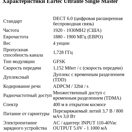
Характеристики Eartec Ultralite Single Master
DECT 6.0 (цифровая расширенная
Стандарт
беспроводная связь)
Частота
1920 - 1930MH2 (США)
Еврочастота
1880 - 1900 МГц (ЕВРО)
Вес
4 унции
Пропускная
1,728 ГГц
способность канала
Тип модуляции
GFSK
Скорость передачи
1,152 Мбит / с (скорость передачи)
Дуплекс с временным разделением
Дуплексный
(TDD)
Кодирование речи
ADPCM / 32bit / s
Множественный доступ с
Радиочастотный доступ
временным разделением (TDMA)
Спектр
400 м в открытом космосе
Перезаряжаемый литий 3,7 В / 800
Питание от гарнитуры
мАч 3,0 Вт
Электропитание
AC / адаптер: INPUT 110-40Vac
зарядного устройства
OUTPUT 5.0V - 1 1000 мА