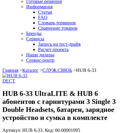
Готовые решения
Информация
Статьи
FAQ
Словарь терминов
Сравнение товаров
Бренды
Сервисы
Запись на тест-драйв
Расчет проекта
Наши дилеры
Сервис-центр
Главная
>
Каталог
>
СЛУЖ.СВЯЗЬ
>
HUB 6-33
DECT
HUB 6-33 UltraLITE & HUB 6
абонентов с гарнитурами 3 Single 3
Double Headsets, батареи, зарядное
устройство и сумка в комплекте
Артикул: HUB 6-33. Код: 00-00001095