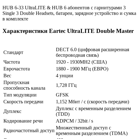
HUB 6-33 UltraLITE & HUB 6 абонентов с гарнитурами 3
Single 3 Double Headsets, батареи, зарядное устройство и сумка
в комплекте
Характеристики Eartec UltraLITE Double Master
DECT 6.0 (цифровая расширенная
Стандарт
беспроводная связь)
Частота
1920 - 1930MH2 (США)
Еврочастота
1880 - 1900 МГц (ЕВРО)
Вес
4 унции
Пропускная
1,728 ГГц
способность канала
Тип модуляции
GFSK
Скорость передачи
1,152 Мбит / с (скорость передачи)
Дуплекс с временным разделением
Дуплекс
(TDD)
Кодирование речи
ADPCM / 32bit / s
Множественный доступ с
Радиочастотный доступ
временным разделением (TDMA)