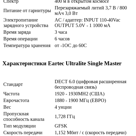
Спектр
400 м в открытом космосе
Перезаряжаемый литий 3,7 В / 800
Питание от гарнитуры
мАч 3,0 Вт
Электропитание
AC / адаптер: INPUT 110-40Vac
зарядного устройства
OUTPUT 5.0V - 1 1000 мА
Время заряда
3 часа
Время операции
6 часов
Температура хранения
от -1OC до 60C
Характеристики Eartec Ultralite Single Master
DECT 6.0 (цифровая расширенная
Стандарт
беспроводная связь)
Частота
1920 - 1930MH2 (США)
Еврочастота
1880 - 1900 МГц (ЕВРО)
Вес
4 унции
Пропускная
1,728 ГГц
способность канала
Тип модуляции
GFSK
Скорость передачи
1,152 Мбит / с (скорость передачи)