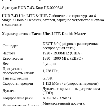
Артикул: HUB 7-43. Код: ЦБ-00003481
HUB 7-43 UltraLITE & HUB 7 абонентов с гарнитурами 4
Single 3 Double Headsets, батареи, зарядное устройство и сумка
в комплекте
Характеристики Eartec UltraLITE Double Master
DECT 6.0 (цифровая расширенная
Стандарт
беспроводная связь)
Частота
1920 - 1930MH2 (США)
Еврочастота
1880 - 1900 МГц (ЕВРО)
Вес
4 унции
Пропускная
1,728 ГГц
способность канала
Тип модуляции
GFSK
Скорость передачи
1,152 Мбит / с (скорость передачи)
Дуплекс с временным разделением
Дуплекс
(TDD)
Кодирование речи
ADPCM / 32bit / s
Множественный доступ с
Радиочастотный доступ