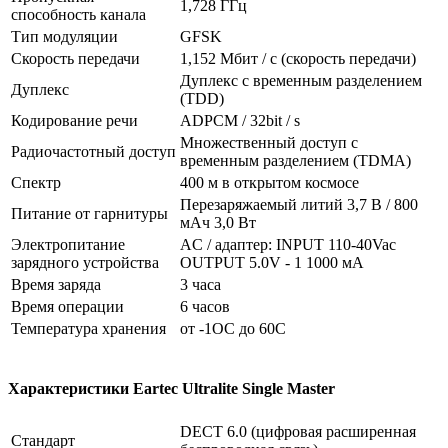
1,728 ГГц
способность канала
Тип модуляции
GFSK
Скорость передачи
1,152 Мбит / с (скорость передачи)
Дуплекс с временным разделением
Дуплекс
(TDD)
Кодирование речи
ADPCM / 32bit / s
Множественный доступ с
Радиочастотный доступ
временным разделением (TDMA)
Спектр
400 м в открытом космосе
Перезаряжаемый литий 3,7 В / 800
Питание от гарнитуры
мАч 3,0 Вт
Электропитание
AC / адаптер: INPUT 110-40Vac
зарядного устройства
OUTPUT 5.0V - 1 1000 мА
Время заряда
3 часа
Время операции
6 часов
Температура хранения
от -1OC до 60C
Характеристики Eartec Ultralite Single Master
DECT 6.0 (цифровая расширенная
Стандарт