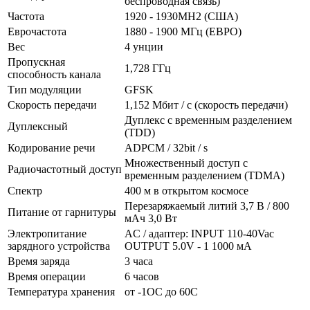
беспроводная связь)
Частота
1920 - 1930MH2 (США)
Еврочастота
1880 - 1900 МГц (ЕВРО)
Вес
4 унции
Пропускная
1,728 ГГц
способность канала
Тип модуляции
GFSK
Скорость передачи
1,152 Мбит / с (скорость передачи)
Дуплекс с временным разделением
Дуплексный
(TDD)
Кодирование речи
ADPCM / 32bit / s
Множественный доступ с
Радиочастотный доступ
временным разделением (TDMA)
Спектр
400 м в открытом космосе
Перезаряжаемый литий 3,7 В / 800
Питание от гарнитуры
мАч 3,0 Вт
Электропитание
AC / адаптер: INPUT 110-40Vac
зарядного устройства
OUTPUT 5.0V - 1 1000 мА
Время заряда
3 часа
Время операции
6 часов
Температура хранения
от -1OC до 60C