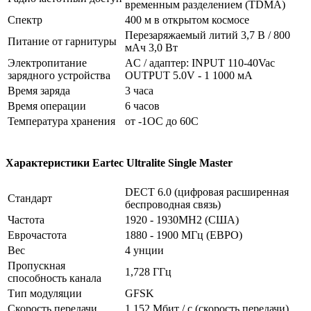
временным разделением (TDMA)
Спектр
400 м в открытом космосе
Перезаряжаемый литий 3,7 В / 800
Питание от гарнитуры
мАч 3,0 Вт
Электропитание
AC / адаптер: INPUT 110-40Vac
зарядного устройства
OUTPUT 5.0V - 1 1000 мА
Время заряда
3 часа
Время операции
6 часов
Температура хранения
от -1OC до 60C
Характеристики Eartec Ultralite Single Master
DECT 6.0 (цифровая расширенная
Стандарт
беспроводная связь)
Частота
1920 - 1930MH2 (США)
Еврочастота
1880 - 1900 МГц (ЕВРО)
Вес
4 унции
Пропускная
1,728 ГГц
способность канала
Тип модуляции
GFSK
Скорость передачи
1,152 Мбит / с (скорость передачи)