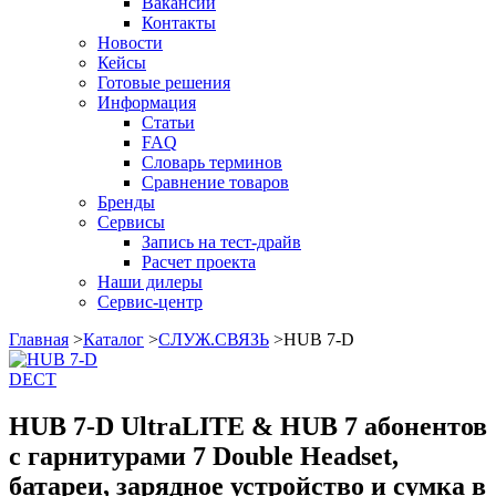
Вакансии
Контакты
Новости
Кейсы
Готовые решения
Информация
Статьи
FAQ
Словарь терминов
Сравнение товаров
Бренды
Сервисы
Запись на тест-драйв
Расчет проекта
Наши дилеры
Сервис-центр
Главная
>
Каталог
>
СЛУЖ.СВЯЗЬ
>
HUB 7-D
DECT
HUB 7-D UltraLITE & HUB 7 абонентов
с гарнитурами 7 Double Headset,
батареи, зарядное устройство и сумка в