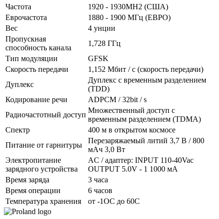
Частота
1920 - 1930MH2 (США)
Еврочастота
1880 - 1900 МГц (ЕВРО)
Вес
4 унции
Пропускная
1,728 ГГц
способность канала
Тип модуляции
GFSK
Скорость передачи
1,152 Мбит / с (скорость передачи)
Дуплекс с временным разделением
Дуплекс
(TDD)
Кодирование речи
ADPCM / 32bit / s
Множественный доступ с
Радиочастотный доступ
временным разделением (TDMA)
Спектр
400 м в открытом космосе
Перезаряжаемый литий 3,7 В / 800
Питание от гарнитуры
мАч 3,0 Вт
Электропитание
AC / адаптер: INPUT 110-40Vac
зарядного устройства
OUTPUT 5.0V - 1 1000 мА
Время заряда
3 часа
Время операции
6 часов
Температура хранения
от -1OC до 60C