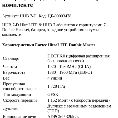
комплекте
Артикул: HUB 7-D. Код: ЦБ-00003478
HUB 7-D UltraLITE & HUB 7 абонентов с гарнитурами 7
Double Headset, батареи, зарядное устройство и сумка в
комплекте
Характеристики Eartec UltraLITE Double Master
DECT 6.0 (цифровая расширенная
Стандарт
беспроводная связь)
Частота
1920 - 1930MH2 (США)
Еврочастота
1880 - 1900 МГц (ЕВРО)
Вес
4 унции
Пропускная
1,728 ГГц
способность канала
Тип модуляции
GFSK
Скорость передачи
1,152 Мбит / с (скорость передачи)
Дуплекс с временным разделением
Дуплекс
(TDD)
Кодирование речи
ADPCM / 32bit / s