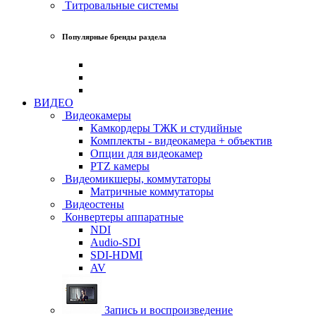
Титровальные системы
Популярные бренды раздела
ВИДЕО
Видеокамеры
Камкордеры ТЖК и студийные
Комплекты - видеокамера + объектив
Опции для видеокамер
PTZ камеры
Видеомикшеры, коммутаторы
Матричные коммутаторы
Видеостены
Конвертеры аппаратные
NDI
Audio-SDI
SDI-HDMI
AV
Запись и воспроизведение