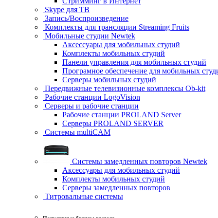
Стримминг в Интернет
Skype для ТВ
Запись/Воспроизведение
Комплекты для трансляции Streaming Fruits
Мобильные студии Newtek
Аксессуары для мобильных студий
Комплекты мобильных студий
Панели управления для мобильных студий
Програмное обеспечение для мобильных студ
Серверы мобильных студий
Передвижные телевизионные комплексы Ob-kit
Рабочие станции LogoVision
Серверы и рабочие станции
Рабочие станции PROLAND Server
Серверы PROLAND SERVER
Системы multiCAM
Системы замедленных повторов Newtek
Аксессуары для мобильных студий
Комплекты мобильных студий
Серверы замедленных повторов
Титровальные системы
Популярные бренды раздела