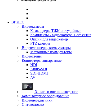
ВИДЕО
Видеокамеры
Камкордеры ТЖК и студийные
Комплекты - видеокамера + объектив
Опции для видеокамер
PTZ камеры
Видеомикшеры, коммутаторы
Матричные коммутаторы
Видеостены
Конвертеры аппаратные
NDI
Audio-SDI
SDI-HDMI
AV
Запись и воспроизведение
Компьютерное оборудование
Видеопередатчики
Оптоволокно