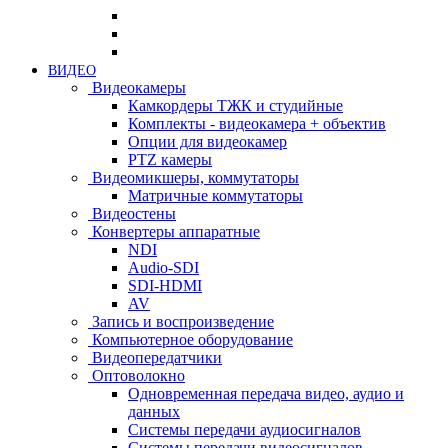
ВИДЕО
Видеокамеры
Камкордеры ТЖК и студийные
Комплекты - видеокамера + объектив
Опции для видеокамер
PTZ камеры
Видеомикшеры, коммутаторы
Матричные коммутаторы
Видеостены
Конвертеры аппаратные
NDI
Audio-SDI
SDI-HDMI
AV
Запись и воспроизведение
Компьютерное оборудование
Видеопередатчики
Оптоволокно
Одновременная передача видео, аудио и
данных
Системы передачи аудиосигналов
Системы передачи видеосигналов