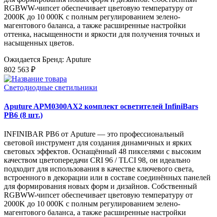
RGBWW-чипсет обеспечивает цветовую температуру от
2000K до 10 000K с полным регулированием зелено-
магентового баланса, а также расширенные настройки
оттенка, насыщенности и яркости для получения точных и
насыщенных цветов.
Ожидается
Бренд: Aputure
802 563 ₽
Светодиодные светильники
Aputure APM0300AX2 комплект осветителей InfiniBars
PB6 (8 шт.)
INFINIBAR PB6 от Aputure — это профессиональный
световой инструмент для создания динамичных и ярких
световых эффектов. Оснащённый 48 пикселями с высоким
качеством цветопередачи CRI 96 / TLCI 98, он идеально
подходит для использования в качестве ключевого света,
встроенного в декорации или в составе соединённых панелей
для формирования новых форм и дизайнов. Собственный
RGBWW-чипсет обеспечивает цветовую температуру от
2000K до 10 000K с полным регулированием зелено-
магентового баланса, а также расширенные настройки