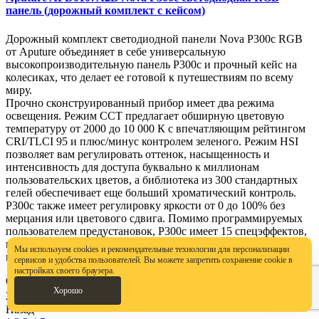
панель (дорожный комплект с кейсом)
Дорожный комплект светодиодной панели Nova P300c RGB
от Aputure объединяет в себе универсальную
высокопроизводительную панель P300c и прочный кейс на
колесиках, что делает ее готовой к путешествиям по всему
миру.
Прочно сконструированный прибор имеет два режима
освещения. Режим CCT предлагает обширную цветовую
температуру от 2000 до 10 000 К с впечатляющим рейтингом
CRI/TLCI 95 и плюс/минус контролем зеленого. Режим HSI
позволяет вам регулировать оттенок, насыщенность и
интенсивность для доступа буквально к миллионам
пользовательских цветов, а библиотека из 300 стандартных
гелей обеспечивает еще больший хроматический контроль.
P300c также имеет регулировку яркости от 0 до 100% без
мерцания или цветового сдвига. Помимо программируемых
пользователем предустановок, P300c имеет 15 спецэффектов,
включая полицейскую машину, молнию, папарацци, свечу и
Мы используем cookies и рекомендательные технологии для персонализации
многое другое.
сервисов и удобства пользователей. Вы можете запретить сохранение cookie в
настройках своего браузера.
Ожидается
Бренд: Aputure
Хорошо
262 945 ₽
Назад