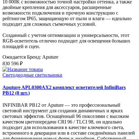
10 000K с возможностью точной настройки оттенка, а также
двойные крепления для аксессуаров, расширенные
возможности подключения и прочную конструкцию с
рейтингом IP65, защищающую от пыли и влаги — идеально
подходит для сложных съемочных условий.
Созданный с учетом оптимизации и универсальности, этот
RGB-осветитель отлично подходит для освещения больших
площадей и сцен.
Ожидается
Бренд: Aputure
830 596 ₽
Светодиодные светильники
Aputure APL0300AX2 комплект осветителей InfiniBars
PB12 (8 шт.)
INFINIBAR PB12 от Aputure — это профессиональный
световой инструмент для создания динамичных и ярких
световых эффектов. Оснащённый 96 пикселями с высоким
качеством цветопередачи CRI 96 / TLCI 98, он идеально
подходит для использования в качестве ключевого света,
встроенного в декорации или в составе соединённых панелей
для формирования новых форм и дизайнов. Собственный