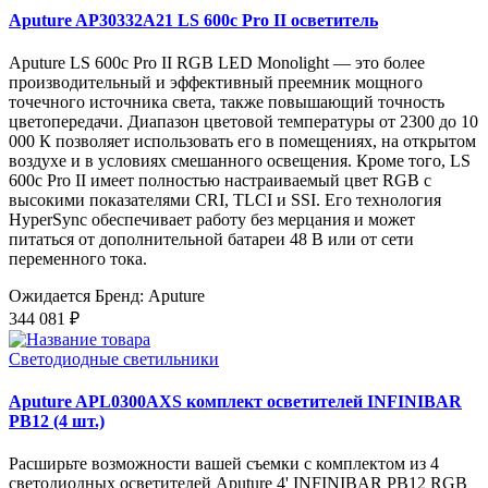
Aputure AP30332A21 LS 600c Pro II осветитель
Aputure LS 600c Pro II RGB LED Monolight — это более
производительный и эффективный преемник мощного
точечного источника света, также повышающий точность
цветопередачи. Диапазон цветовой температуры от 2300 до 10
000 К позволяет использовать его в помещениях, на открытом
воздухе и в условиях смешанного освещения. Кроме того, LS
600c Pro II имеет полностью настраиваемый цвет RGB с
высокими показателями CRI, TLCI и SSI. Его технология
HyperSync обеспечивает работу без мерцания и может
питаться от дополнительной батареи 48 В или от сети
переменного тока.
Ожидается
Бренд: Aputure
344 081 ₽
Светодиодные светильники
Aputure APL0300AXS комплект осветителей INFINIBAR
PB12 (4 шт.)
Расширьте возможности вашей съемки с комплектом из 4
светодиодных осветителей Aputure 4' INFINIBAR PB12 RGB