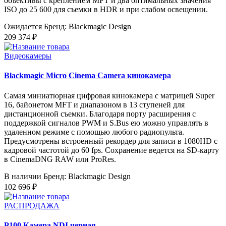
объективы с креплением MFT и два оптимальных значения
ISO до 25 600 для съемки в HDR и при слабом освещении.
Ожидается
Бренд: Blackmagic Design
209 374 ₽
Видеокамеры
Blackmagic Micro Cinema Camera кинокамера
Самая миниатюрная цифровая кинокамера с матрицей Super
16, байонетом MFT и диапазоном в 13 ступеней для
дистанционной съемки. Благодаря порту расширения с
поддержкой сигналов PWM и S.Bus ею можно управлять в
удаленном режиме с помощью любого радиопульта.
Предусмотрены встроенный рекордер для записи в 1080HD с
кадровой частотой до 60 fps. Сохранение ведется на SD-карту
в CinemaDNG RAW или ProRes.
В наличии
Бренд: Blackmagic Design
102 696 ₽
РАСПРОДАЖА
P100 Камера NDI черная