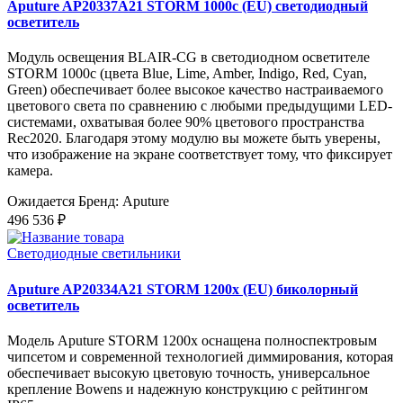
Aputure AP20337A21 STORM 1000c (EU) светодиодный
осветитель
Модуль освещения BLAIR-CG в светодиодном осветителе
STORM 1000c (цвета Blue, Lime, Amber, Indigo, Red, Cyan,
Green) обеспечивает более высокое качество настраиваемого
цветового света по сравнению с любыми предыдущими LED-
системами, охватывая более 90% цветового пространства
Rec2020. Благодаря этому модулю вы можете быть уверены,
что изображение на экране соответствует тому, что фиксирует
камера.
Ожидается
Бренд: Aputure
496 536 ₽
Светодиодные светильники
Aputure AP20334A21 STORM 1200x (EU) биколорный
осветитель
Модель Aputure STORM 1200x оснащена полноспектровым
чипсетом и современной технологией диммирования, которая
обеспечивает высокую цветовую точность, универсальное
крепление Bowens и надежную конструкцию с рейтингом