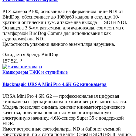
PTZ-камера P100, основанная на фирменном чипе NDI от
BirdDog, обеспечивает до 1080p60 кадров в секунду, 10-
кратный оптический зум, а также два выхода — SDI и NDI.
Оснащена 3,5-мм разъемами для аудиовхода, совместима с
платформой BirdDog Comms для использования как
аудиодомофона NDI.
Целостность упаковки данного экземпляра нарушена.
Ожидается
Бренд: BirdDog
157 521 ₽
Камкордеры ТЖК и студийные
Blackmagic URSA Mini Pro 4.6K G2 кинокамера
URSA Mini Pro 4.6K G2 — профессиональная цифровая
кинокамера с функционалом техники вещательного класса.
Модель позволяет снимать контент кинематографического
качества, получила полностью модернизированную
электронную начинку, 4.6K-сенсор Super 35 с поддержкой
HDR.
Имеет встроенные светофильтры ND и байонет съемной
конструкции, по 2 слота под карты CFast и SD/UHS‑II, запись