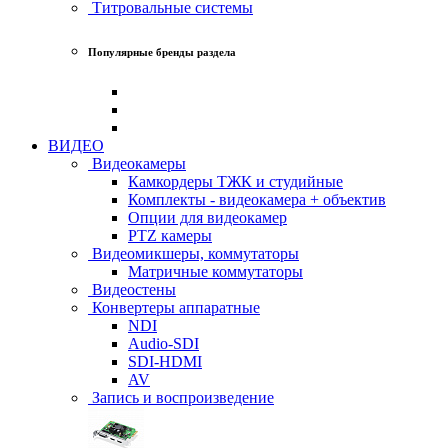
Титровальные системы
Популярные бренды раздела
ВИДЕО
Видеокамеры
Камкордеры ТЖК и студийные
Комплекты - видеокамера + объектив
Опции для видеокамер
PTZ камеры
Видеомикшеры, коммутаторы
Матричные коммутаторы
Видеостены
Конвертеры аппаратные
NDI
Audio-SDI
SDI-HDMI
AV
Запись и воспроизведение