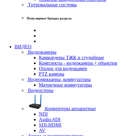
Титровальные системы
Популярные бренды раздела
ВИДЕО
Видеокамеры
Камкордеры ТЖК и студийные
Комплекты - видеокамера + объектив
Опции для видеокамер
PTZ камеры
Видеомикшеры, коммутаторы
Матричные коммутаторы
Видеостены
Конвертеры аппаратные
NDI
Audio-SDI
SDI-HDMI
AV
Запись и воспроизведение