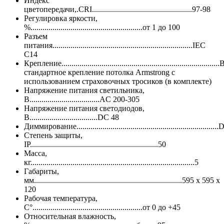
Индекс
цветопередачи,.CRI..................................................97-98
Регулировка яркости,
%........................................................от 1 до 100
Разъем
питания......................................................................IEC
C14
Крепление...............................................................................
стандартное крепление потолка Armstrong с
использованием страховочных тросиков (в комплекте)
Напряжение питания светильника,
В...................................AC 200-305
Напряжение питания светодиодов,
B..................................DC 48
Диммирование....................................................................
Степень защиты,
IP................................................................50
Масса,
кг..................................................................................5
Габариты,
мм..........................................................................595 х 595 х
120
Рабочая температура,
C°.......................................................от 0 до +45
Относительная влажность,