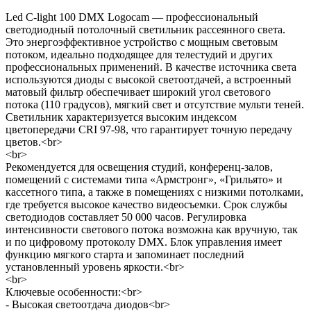
Led C-light 100 DMX Logocam — профессиональный
светодиодный потолочный светильник рассеянного света.
Это энергоэффективное устройство с мощным световым
потоком, идеально подходящее для телестудий и других
профессиональных применений. В качестве источника света
используются диоды с высокой светоотдачей, а встроенный
матовый фильтр обеспечивает широкий угол светового
потока (110 градусов), мягкий свет и отсутствие мульти теней.
Светильник характеризуется высоким индексом
цветопередачи CRI 97-98, что гарантирует точную передачу
цветов.<br>
<br>
Рекомендуется для освещения студий, конференц-залов,
помещений с системами типа «Армстронг», «Грильято» и
кассетного типа, а также в помещениях с низкими потолками,
где требуется высокое качество видеосъемки. Срок службы
светодиодов составляет 50 000 часов. Регулировка
интенсивности светового потока возможна как вручную, так
и по цифровому протоколу DMX. Блок управления имеет
функцию мягкого старта и запоминает последний
установленный уровень яркости.<br>
<br>
Ключевые особенности:<br>
- Высокая светоотдача диодов<br>