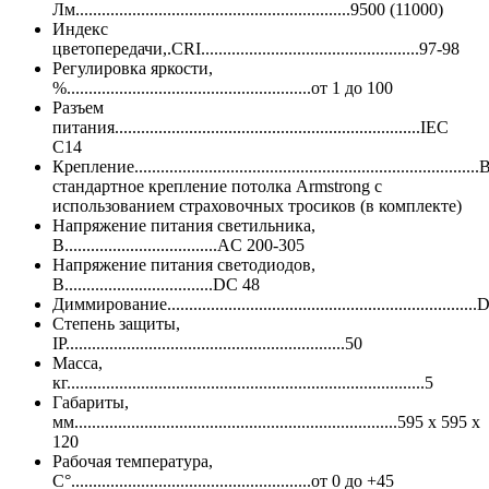
Лм...............................................................9500 (11000)
Индекс
цветопередачи,.CRI..................................................97-98
Регулировка яркости,
%........................................................от 1 до 100
Разъем
питания......................................................................IEC
C14
Крепление...............................................................................
стандартное крепление потолка Armstrong с
использованием страховочных тросиков (в комплекте)
Напряжение питания светильника,
В...................................AC 200-305
Напряжение питания светодиодов,
B..................................DC 48
Диммирование....................................................................
Степень защиты,
IP................................................................50
Масса,
кг..................................................................................5
Габариты,
мм..........................................................................595 х 595 х
120
Рабочая температура,
C°.......................................................от 0 до +45