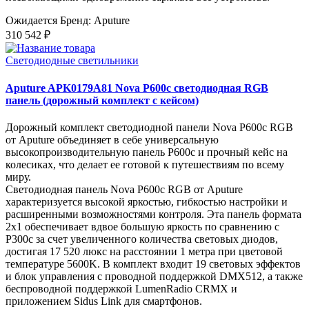
Ожидается
Бренд: Aputure
310 542 ₽
Светодиодные светильники
Aputure APK0179A81 Nova P600c светодиодная RGB
панель (дорожный комплект с кейсом)
Дорожный комплект светодиодной панели Nova P600c RGB
от Aputure объединяет в себе универсальную
высокопроизводительную панель P600c и прочный кейс на
колесиках, что делает ее готовой к путешествиям по всему
миру.
Светодиодная панель Nova P600c RGB от Aputure
характеризуется высокой яркостью, гибкостью настройки и
расширенными возможностями контроля. Эта панель формата
2x1 обеспечивает вдвое большую яркость по сравнению с
P300c за счет увеличенного количества световых диодов,
достигая 17 520 люкс на расстоянии 1 метра при цветовой
температуре 5600K. В комплект входит 19 световых эффектов
и блок управления с проводной поддержкой DMX512, а также
беспроводной поддержкой LumenRadio CRMX и
приложением Sidus Link для смартфонов.