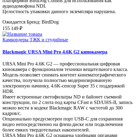
платформой BirdDog Comms для использования как
аудиодомофона NDI.
Целостность упаковки данного экземпляра нарушена.
Ожидается
Бренд: BirdDog
155 149 ₽
Камкордеры ТЖК и студийные
Blackmagic URSA Mini Pro 4.6K G2 кинокамера
URSA Mini Pro 4.6K G2 — профессиональная цифровая
кинокамера с функционалом техники вещательного класса.
Модель позволяет снимать контент кинематографического
качества, получила полностью модернизированную
электронную начинку, 4.6K-сенсор Super 35 с поддержкой
HDR.
Имеет встроенные светофильтры ND и байонет съемной
конструкции, по 2 слота под карты CFast и SD/UHS‑II, запись
можно вести в кодеке Blackmagic RAW с частотой до 300
кадров/с.
Опционально предусмотрен порт USB-C для сохранения
видео непосредственно на флеш-диске или подключения
более емких твердотельных накопителей.
URSA Mini Pro 4.6K G2 оснащена удобными органами