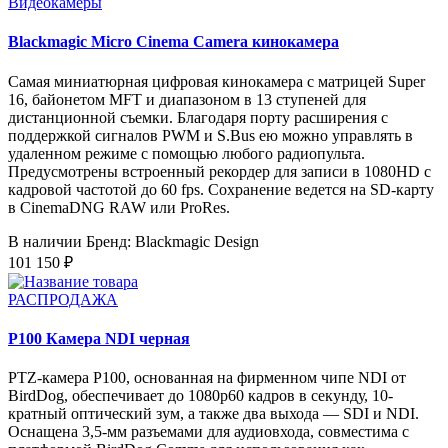
Видеокамеры
Blackmagic Micro Cinema Camera кинокамера
Самая миниатюрная цифровая кинокамера с матрицей Super
16, байонетом MFT и диапазоном в 13 ступеней для
дистанционной съемки. Благодаря порту расширения с
поддержкой сигналов PWM и S.Bus ею можно управлять в
удаленном режиме с помощью любого радиопульта.
Предусмотрены встроенный рекордер для записи в 1080HD с
кадровой частотой до 60 fps. Сохранение ведется на SD-карту
в CinemaDNG RAW или ProRes.
В наличии
Бренд: Blackmagic Design
101 150 ₽
РАСПРОДАЖА
P100 Камера NDI черная
PTZ-камера P100, основанная на фирменном чипе NDI от
BirdDog, обеспечивает до 1080p60 кадров в секунду, 10-
кратный оптический зум, а также два выхода — SDI и NDI.
Оснащена 3,5-мм разъемами для аудиовхода, совместима с