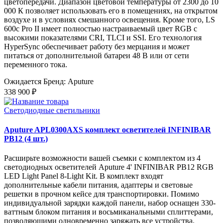
цветопередачи. Диапазон цветовой температуры от 2300 до 10
000 К позволяет использовать его в помещениях, на открытом
воздухе и в условиях смешанного освещения. Кроме того, LS
600c Pro II имеет полностью настраиваемый цвет RGB с
высокими показателями CRI, TLCI и SSI. Его технология
HyperSync обеспечивает работу без мерцания и может
питаться от дополнительной батареи 48 В или от сети
переменного тока.
Ожидается
Бренд: Aputure
338 900 ₽
Светодиодные светильники
Aputure APL0300AXS комплект осветителей INFINIBAR
PB12 (4 шт.)
Расширьте возможности вашей съемки с комплектом из 4
светодиодных осветителей Aputure 4' INFINIBAR PB12 RGB
LED Light Panel 8-Light Kit. В комплект входят
дополнительные кабели питания, адаптеры и световые
решетки в прочном кейсе для транспортировки. Помимо
индивидуальной зарядки каждой панели, набор оснащен 330-
ваттным блоком питания и восьмиканальными сплиттерами,
позволяющими одновременно заряжать все устройства.