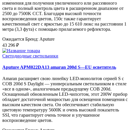
изменения для получения увеличенного или рассеянного
света и полный контроль цвета в расширенном диапазоне от
2500 до 7500K CCT. Благодаря высокой точности
воспроизведения цветов, 150c также гарантирует
качественный свет с яркостью до 15 610 люкс на расстоянии 1
метра (3,3 фута) с помощью прилагаемого рефлектора.
Ожидается
Бренд: Aputure
43 296 ₽
Светодиодные светильники
Aputure APM022DA13 amaran 200d S—EU осветитель
Amaran расширяет свою линейку LED-монолитов серией S с
COB 200d S Daylight — универсальным светильником в стиле
«все в одном», аналогичным предыдущему COB 200d.
Оснащенный обновленным LED-чипсетом, этот 200W прибор
обладает достаточной мощностью для освещения помещения с
высоким качеством света. Он обеспечивает стабильную
цветовую температуру 5600K и очень высокий показатель
SSI, что гарантирует очень точное и улучшенное
воспроизведение цветов.