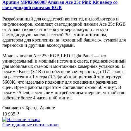
Aputure MP0206000F Amaran Ace 25c Pink Kit набор со
светодиодной панелью RGB
Разработанный для создателей контента, видеоблогеров и
инфлюенсеров, комплект светодиодной панели Ace 25c RGB
от Amaran включает в себя универсальную и легкую
светодиодную панель с сеткой 30°, мини-штативом,
адаптером для крепления на «холодный башмак», сумкой для
переноски и другими аксессуарами.
Модель amaran Ace 25c RGB LED Light Panel — это
универсальный и мощный источник света, предназначенный
для мобильных съемок и монтажных камерных установок. В
режиме Boost (32 Вт) он обеспечивает яркость до 1171 люкса
на расстоянии 1 метра (3,3 фута) при цветовой температуре
5600K, что идеально подходит для освещения различных
сцен. Время работы при этом составляет около 50 минут. В
режиме Silent, с меньшим потреблением энергии, устройство
работает более 4 часов и 40 минут.
Ожидается
Бренд: Aputure
13 935 ₽
Светодиодные светильники