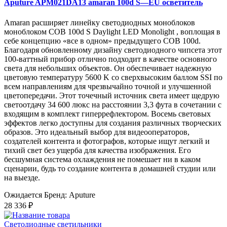
Aputure APM021DA13 amaran 100d S—EU осветитель
Amaran расширяет линейку светодиодных моноблоков
моноблоком COB 100d S Daylight LED Monolight , воплощая в
себе концепцию «все в одном» предыдущего COB 100d.
Благодаря обновленному дизайну светодиодного чипсета этот
100-ваттный прибор отлично подходит в качестве основного
света для небольших объектов. Он обеспечивает надежную
цветовую температуру 5600 K со сверхвысоким баллом SSI по
всем направлениям для чрезвычайно точной и улучшенной
цветопередачи. Этот точечный источник света имеет щедрую
светоотдачу 34 600 люкс на расстоянии 3,3 фута в сочетании с
входящим в комплект гиперрефлектором. Восемь световых
эффектов легко доступны для создания различных творческих
образов. Это идеальный выбор для видеооператоров,
создателей контента и фотографов, которые ищут легкий и
тихий свет без ущерба для качества изображения. Его
бесшумная система охлаждения не помешает ни в каком
сценарии, будь то создание контента в домашней студии или
на выезде.
Ожидается
Бренд: Aputure
28 336 ₽
Светодиодные светильники