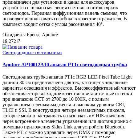
предназначен для установки в канал для аксессуаров
устройства с целью смягчения светового потока ярких
светодиодов. Передняя диффузионная панель съемная, что
позволяет использовать софтбокс в качестве отражателя. В
комплект входит сетка с углом рассеивания 40°.
Ожидается
Бренд: Aputure
19 272 ₽
Светодиодные светильники
Aputure AP10012A10 amaran PT1c светодиодная трубка
Светодиодная трубка amaran PT1c RGB LED Pixel Tube Light
длиной 30 см предназначена для тех, кто ищет уникальные
варианты освещения и эффектов. Высокоэффективный чипсет
обеспечивает превосходное качество цвета и точные оттенки
при диапазоне CCT от 2700 до 10 000K, с полным
управлением зеленым-маджента и высоким уровнем CRI,
TLCI и SSI. В конструкции четыре независимых пикселя,
которые можно настраивать и назначать им HIS-значения
через встроенные элементы управления или дистанционно с
помощью приложения Sidus Link для устройств Bluetooth.
Также PT1c можно управлять через DMX с помощью
отдельно приобретаемого адаптера USB-C to DMX.