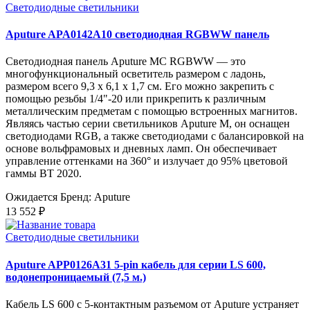
Светодиодные светильники
Aputure APA0142A10 светодиодная RGBWW панель
Светодиодная панель Aputure MC RGBWW — это
многофункциональный осветитель размером с ладонь,
размером всего 9,3 х 6,1 х ​​1,7 см. Его можно закрепить с
помощью резьбы 1/4"-20 или прикрепить к различным
металлическим предметам с помощью встроенных магнитов.
Являясь частью серии светильников Aputure M, он оснащен
светодиодами RGB, а также светодиодами с балансировкой на
основе вольфрамовых и дневных ламп. Он обеспечивает
управление оттенками на 360° и излучает до 95% цветовой
гаммы BT 2020.
Ожидается
Бренд: Aputure
13 552 ₽
Светодиодные светильники
Aputure APP0126A31 5-pin кабель для серии LS 600,
водонепроницаемый (7,5 м.)
Кабель LS 600 с 5-контактным разъемом от Aputure устраняет