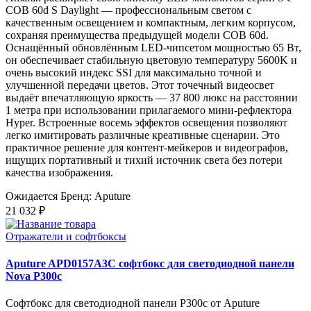
COB 60d S Daylight — профессиональным светом с
качественным освещением и компактным, легким корпусом,
сохраняя преимущества предыдущей модели COB 60d.
Оснащённый обновлённым LED-чипсетом мощностью 65 Вт,
он обеспечивает стабильную цветовую температуру 5600K и
очень высокий индекс SSI для максимально точной и
улучшенной передачи цветов. Этот точечный видеосвет
выдаёт впечатляющую яркость — 37 800 люкс на расстоянии
1 метра при использовании прилагаемого мини-рефлектора
Hyper. Встроенные восемь эффектов освещения позволяют
легко имитировать различные креативные сценарии. Это
практичное решение для контент-мейкеров и видеографов,
ищущих портативный и тихий источник света без потери
качества изображения.
Ожидается
Бренд: Aputure
21 032 ₽
Отражатели и софтбоксы
Aputure APD0157A3C софтбокс для светодиодной панели
Nova P300c
Софтбокс для светодиодной панели P300c от Aputure