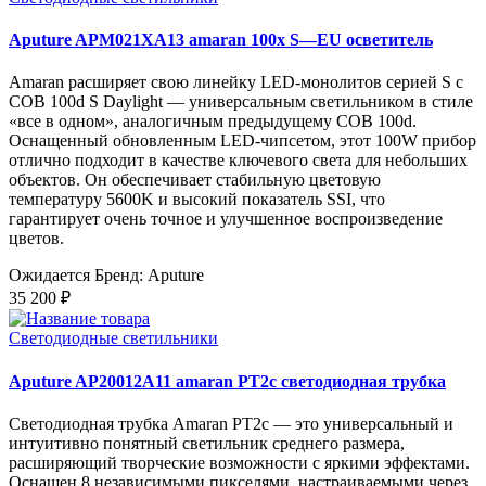
Aputure APM021XA13 amaran 100x S—EU осветитель
Amaran расширяет свою линейку LED-монолитов серией S с
COB 100d S Daylight — универсальным светильником в стиле
«все в одном», аналогичным предыдущему COB 100d.
Оснащенный обновленным LED-чипсетом, этот 100W прибор
отлично подходит в качестве ключевого света для небольших
объектов. Он обеспечивает стабильную цветовую
температуру 5600K и высокий показатель SSI, что
гарантирует очень точное и улучшенное воспроизведение
цветов.
Ожидается
Бренд: Aputure
35 200 ₽
Светодиодные светильники
Aputure AP20012A11 amaran PT2c светодиодная трубка
Светодиодная трубка Amaran PT2c — это универсальный и
интуитивно понятный светильник среднего размера,
расширяющий творческие возможности с яркими эффектами.
Оснащен 8 независимыми пикселями, настраиваемыми через