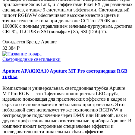
приложение Sidus Link, и 7 эффектами Pixel FX для различных
сценариев, а также 9 системными эффектами. Светодиодный
чипсет RGBWW обеспечивает высокое качество цвета и
точные телесные тона при диапазоне CCT от 2700K до
10000K с полным управлением зеленым-пурпурным, достигая
CRI 95, TLCI 98 и SSI (вольфрам) 85, SSI (D56) 75.
Ожидается
Бренд: Aputure
32 384 ₽
Светодиодные светильники
Aputure APA0202A10 Aputure MT Pro светодиодная RGB
трубка
Компактная и универсальная, светодиодная трубка Aputure
MT Pro RGB — это 1-футовая полноцветная LED-труба,
идеально подходящая для практических эффектов в кадре и
скрытого использования в небольших пространствах. Этот
небольшой свет использует ту же технологию RGBWW и
беспроводное подключение через DMX или Bluetooth, как и
другие профессиональные осветительные приборы Aputure. В
комплект входят встроенные специальные эффекты и
последовательности пиксельных chase-эффектов.