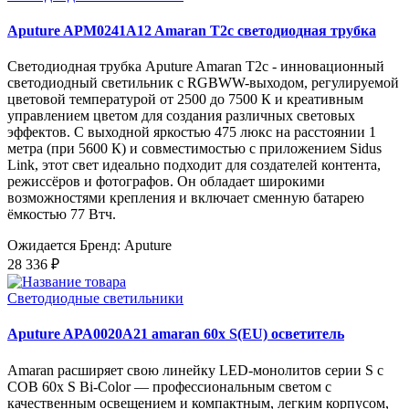
Aputure APM0241A12 Amaran T2c светодиодная трубка
Светодиодная трубка Aputure Amaran T2c - инновационный
светодиодный светильник с RGBWW-выходом, регулируемой
цветовой температурой от 2500 до 7500 К и креативным
управлением цветом для создания различных световых
эффектов. С выходной яркостью 475 люкс на расстоянии 1
метра (при 5600 К) и совместимостью с приложением Sidus
Link, этот свет идеально подходит для создателей контента,
режиссёров и фотографов. Он обладает широкими
возможностями крепления и включает сменную батарею
ёмкостью 77 Втч.
Ожидается
Бренд: Aputure
28 336 ₽
Светодиодные светильники
Aputure APA0020A21 amaran 60x S(EU) осветитель
Amaran расширяет свою линейку LED-монолитов серии S с
COB 60x S Bi-Color — профессиональным светом с
качественным освещением и компактным, легким корпусом,