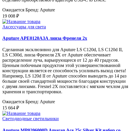
Ожидается
Бренд: Aputure
19 008 ₽
Аксессуары для света
Aputure APE0120A3A линза Френеля 2x
Сделанная эксклюзивно для Aputure LS C120d, LS C120d II,
LS C300d, линза Френеля 2X от Aputure обеспечивает
распределение луча, варьирующееся от 12 до 40 градусов.
Ценным побочным продуктом этой усовершенствованной
конструкции является ее способность усиливать выход света!
Например, LS 120d II от Aputure способен выводить до 14 раз
больше своей стандартной мощности благодаря конструкции
с двумя линзами. Fresnel 2X поставляется с мягким чехлом для
хранения и транспортировки.
Ожидается
Бренд: Aputure
15 664 ₽
Светодиодные светильники
Aputure MP0206000D Amaran Ace 25c Silver Kit набор со