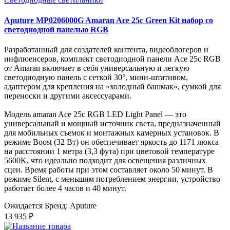
Aputure MP0206000G Amaran Ace 25c Green Kit набор со
светодиодной панелью RGB
Разработанный для создателей контента, видеоблогеров и
инфлюенсеров, комплект светодиодной панели Ace 25c RGB
от Amaran включает в себя универсальную и легкую
светодиодную панель с сеткой 30°, мини-штативом,
адаптером для крепления на «холодный башмак», сумкой для
переноски и другими аксессуарами.
Модель amaran Ace 25c RGB LED Light Panel — это
универсальный и мощный источник света, предназначенный
для мобильных съемок и монтажных камерных установок. В
режиме Boost (32 Вт) он обеспечивает яркость до 1171 люкса
на расстоянии 1 метра (3,3 фута) при цветовой температуре
5600K, что идеально подходит для освещения различных
сцен. Время работы при этом составляет около 50 минут. В
режиме Silent, с меньшим потреблением энергии, устройство
работает более 4 часов и 40 минут.
Ожидается
Бренд: Aputure
13 935 ₽