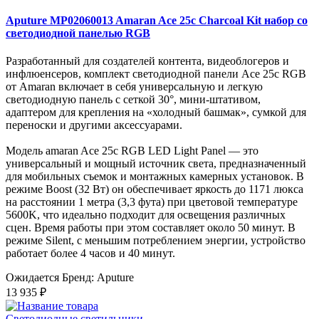
Aputure MP02060013 Amaran Ace 25c Charcoal Kit набор со
светодиодной панелью RGB
Разработанный для создателей контента, видеоблогеров и
инфлюенсеров, комплект светодиодной панели Ace 25c RGB
от Amaran включает в себя универсальную и легкую
светодиодную панель с сеткой 30°, мини-штативом,
адаптером для крепления на «холодный башмак», сумкой для
переноски и другими аксессуарами.
Модель amaran Ace 25c RGB LED Light Panel — это
универсальный и мощный источник света, предназначенный
для мобильных съемок и монтажных камерных установок. В
режиме Boost (32 Вт) он обеспечивает яркость до 1171 люкса
на расстоянии 1 метра (3,3 фута) при цветовой температуре
5600K, что идеально подходит для освещения различных
сцен. Время работы при этом составляет около 50 минут. В
режиме Silent, с меньшим потреблением энергии, устройство
работает более 4 часов и 40 минут.
Ожидается
Бренд: Aputure
13 935 ₽
Светодиодные светильники