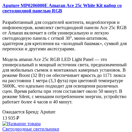
Aputure MP0206000E Amaran Ace 25c White Kit набор со
светодиодной панелью RGB
Разработанный для создателей контента, видеоблогеров и
инфлюенсеров, комплект светодиодной панели Ace 25c RGB
от Amaran включает в себя универсальную и легкую
светодиодную панель с сеткой 30°, мини-штативом,
адаптером для крепления на «холодный башмак», сумкой для
переноски и другими аксессуарами.
Модель amaran Ace 25c RGB LED Light Panel — это
универсальный и мощный источник света, предназначенный
для мобильных съемок и монтажных камерных установок. В
режиме Boost (32 Вт) он обеспечивает яркость до 1171 люкса
на расстоянии 1 метра (3,3 фута) при цветовой температуре
5600K, что идеально подходит для освещения различных
сцен. Время работы при этом составляет около 50 минут. В
режиме Silent, с меньшим потреблением энергии, устройство
работает более 4 часов и 40 минут.
Ожидается
Бренд: Aputure
13 935 ₽
Светодиодные светильники