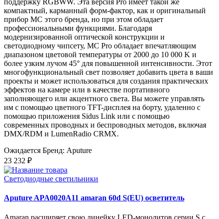
поддержку RGBWW. Эта версия Pro имеет такой же
компактный, карманный форм-фактор, как и оригинальный
прибор MC этого бренда, но при этом обладает
профессиональными функциями. Благодаря
модернизированной оптической конструкции и
светодиодному чипсету, MC Pro обладает впечатляющим
диапазоном цветовой температуры от 2000 до 10 000 K и
более узким лучом 45° для повышенной интенсивности. Этот
многофункциональный свет позволяет добавить цвета в ваши
проекты и может использоваться для создания практических
эффектов на камере или в качестве портативного
заполняющего или акцентного света. Вы можете управлять
им с помощью цветного TFT-дисплея на борту, удаленно с
помощью приложения Sidus Link или с помощью
современных проводных и беспроводных методов, включая
DMX/RDM и LumenRadio CRMX.
Ожидается
Бренд: Aputure
23 232 ₽
Светодиодные светильники
Aputure APA0020A11 amaran 60d S(EU) осветитель
Amaran расширяет свою линейку LED-монолитов серии S с