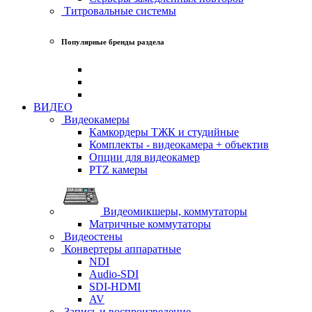
Титровальные системы
Популярные бренды раздела
ВИДЕО
Видеокамеры
Камкордеры ТЖК и студийные
Комплекты - видеокамера + объектив
Опции для видеокамер
PTZ камеры
Видеомикшеры, коммутаторы
Матричные коммутаторы
Видеостены
Конвертеры аппаратные
NDI
Audio-SDI
SDI-HDMI
AV
Запись и воспроизведение