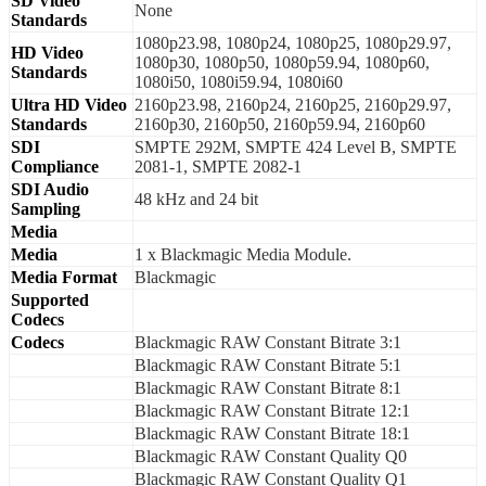
SD Video
None
Standards
1080p23.98, 1080p24, 1080p25, 1080p29.97,
HD Video
1080p30, 1080p50, 1080p59.94, 1080p60,
Standards
1080i50, 1080i59.94, 1080i60
Ultra HD Video
2160p23.98, 2160p24, 2160p25, 2160p29.97,
Standards
2160p30, 2160p50, 2160p59.94, 2160p60
SDI
SMPTE 292M, SMPTE 424 Level B, SMPTE
Compliance
2081-1, SMPTE 2082-1
SDI Audio
48 kHz and 24 bit
Sampling
Media
Media
1 x Blackmagic Media Module.
Media Format
Blackmagic
Supported
Codecs
Codecs
Blackmagic RAW Constant Bitrate 3:1
Blackmagic RAW Constant Bitrate 5:1
Blackmagic RAW Constant Bitrate 8:1
Blackmagic RAW Constant Bitrate 12:1
Blackmagic RAW Constant Bitrate 18:1
Blackmagic RAW Constant Quality Q0
Blackmagic RAW Constant Quality Q1