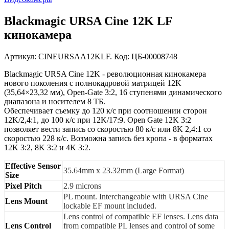
Blackmagic URSA Cine 12K LF
кинокамера
Артикул: CINEURSAA12KLF. Код: ЦБ-00008748
Blackmagic URSA Cine 12K - революционная кинокамера
нового поколения с полнокадровой матрицей 12K
(35,64×23,32 мм), Open-Gate 3:2, 16 ступенями динамического
диапазона и носителем 8 ТБ.
Обеспечивает съемку до 120 к/с при соотношении сторон
12K/2,4:1, до 100 к/с при 12K/17:9. Open Gate 12K 3:2
позволяет вести запись со скоростью 80 к/с или 8K 2,4:1 со
скоростью 228 к/с. Возможна запись без кропа - в форматах
12K 3:2, 8K 3:2 и 4K 3:2.
Effective Sensor
35.64mm x 23.32mm (Large Format)
Size
Pixel Pitch
2.9 microns
PL mount. Interchangeable with URSA Cine
Lens Mount
lockable EF mount included.
Lens control of compatible EF lenses. Lens data
Lens Control
from compatible PL lenses and control of some