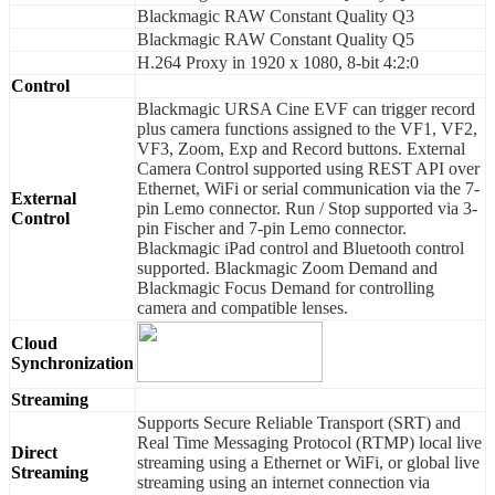
Blackmagic RAW Constant Quality Q3
Blackmagic RAW Constant Quality Q5
H.264 Proxy in 1920 x 1080, 8-bit 4:2:0
Control
Blackmagic URSA Cine EVF can trigger record
plus camera functions assigned to the VF1, VF2,
VF3, Zoom, Exp and Record buttons. External
Camera Control supported using REST API over
Ethernet, WiFi or serial communication via the 7-
External
pin Lemo connector. Run / Stop supported via 3-
Control
pin Fischer and 7-pin Lemo connector.
Blackmagic iPad control and Bluetooth control
supported. Blackmagic Zoom Demand and
Blackmagic Focus Demand for controlling
camera and compatible lenses.
Cloud
Synchronization
Streaming
Supports Secure Reliable Transport (SRT) and
Real Time Messaging Protocol (RTMP) local live
Direct
streaming using a Ethernet or WiFi, or global live
Streaming
streaming using an internet connection via