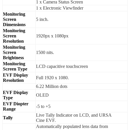
1 x Camera Status Screen
1 x Electronic Viewfinder
Monitoring
Screen
5 inch.
Dimensions
Monitoring
Screen
1920px x 1080px
Resolution
Monitoring
Screen
1500 nits.
Brightness
Monitoring
LCD capacitive touchscreen
Screen Type
EVF Display
Full 1920 x 1080.
Resolution
6.22 Million dots
EVF Display
OLED
Type
EVF Diopter
-5 to +5
Range
Live Tally Indicator on LCD, and URSA
Tally
Cine EVF.
Automatically populated lens data from