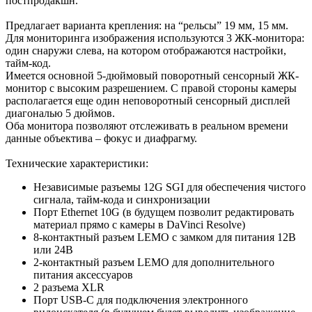
постпродакшн.
Предлагает варианта крепления: на “рельсы” 19 мм, 15 мм.
Для мониторинга изображения используются 3 ЖК-монитора:
один снаружи слева, на котором отображаются настройки,
тайм-код.
Имеется основной 5-дюймовый поворотный сенсорный ЖК-
монитор с высоким разрешением. С правой стороны камеры
располагается еще один неповоротный сенсорный дисплей
диагональю 5 дюймов.
Оба монитора позволяют отслеживать в реальном времени
данные объектива – фокус и диафрагму.
Технические характеристики:
Независимые разъемы 12G SGI для обеспечения чистого
сигнала, тайм-кода и синхронизации
Порт Ethernet 10G (в будущем позволит редактировать
материал прямо с камеры в DaVinci Resolve)
8-контактный разъем LEMO с замком для питания 12В
или 24В
2-контактный разъем LEMO для дополнительного
питания аксессуаров
2 разъема XLR
Порт USB-C для подключения электронного