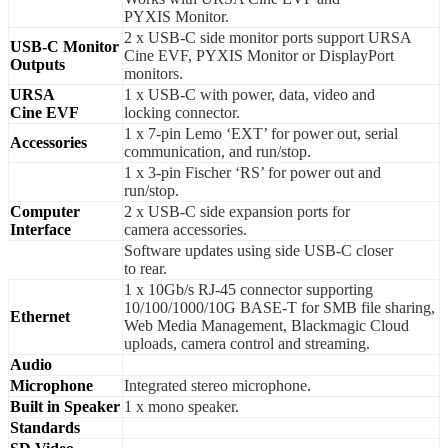
PYXIS Monitor.
2 x USB-C side monitor ports support URSA
USB-C Monitor
Cine EVF, PYXIS Monitor or DisplayPort
Outputs
monitors.
URSA
1 x USB-C with power, data, video and
Cine EVF
locking connector.
1 x 7-pin Lemo ‘EXT’ for power out, serial
Accessories
communication, and run/stop.
1 x 3-pin Fischer ‘RS’ for power out and
run/stop.
Computer
2 x USB-C side expansion ports for
Interface
camera accessories.
Software updates using side USB‑C closer
to rear.
1 x 10Gb/s RJ‑45 connector supporting
10/100/1000/10G BASE-T for SMB file sharing,
Ethernet
Web Media Management, Blackmagic Cloud
uploads, camera control and streaming.
Audio
Microphone
Integrated stereo microphone.
Built in Speaker
1 x mono speaker.
Standards