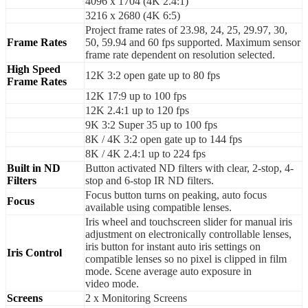
4096 x 1704 (4K 2.4:1)
3216 x 2680 (4K 6:5)
Project frame rates of 23.98, 24, 25, 29.97, 30,
Frame Rates
50, 59.94 and 60 fps supported. Maximum sensor
frame rate dependent on resolution selected.
High Speed
12K 3:2 open gate up to 80 fps
Frame Rates
12K 17:9 up to 100 fps
12K 2.4:1 up to 120 fps
9K 3:2 Super 35 up to 100 fps
8K / 4K 3:2 open gate up to 144 fps
8K / 4K 2.4:1 up to 224 fps
Built in ND
Button activated ND filters with clear, 2-stop, 4-
Filters
stop and 6-stop IR ND filters.
Focus button turns on peaking, auto focus
Focus
available using compatible lenses.
Iris wheel and touchscreen slider for manual iris
adjustment on electronically controllable lenses,
iris button for instant auto iris settings on
Iris Control
compatible lenses so no pixel is clipped in film
mode. Scene average auto exposure in
video mode.
Screens
2 x Monitoring Screens