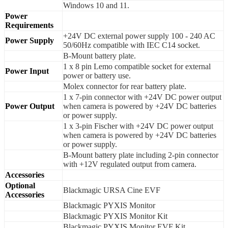
Windows 10 and 11.
Power
Requirements
+24V DC external power supply 100 - 240 AC
Power Supply
50/60Hz compatible with IEC C14 socket.
B-Mount battery plate.
1 x 8 pin Lemo compatible socket for external
Power Input
power or battery use.
Molex connector for rear battery plate.
1 x 7-pin connector with +24V DC power output
Power Output
when camera is powered by +24V DC batteries
or power supply.
1 x 3-pin Fischer with +24V DC power output
when camera is powered by +24V DC batteries
or power supply.
B-Mount battery plate including 2-pin connector
with +12V regulated output from camera.
Accessories
Optional
Blackmagic URSA Cine EVF
Accessories
Blackmagic PYXIS Monitor
Blackmagic PYXIS Monitor Kit
Blackmagic PYXIS Monitor EVF Kit