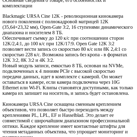
Основные сведения о товаре, его особенностях и
комплектации
Blackmagic URSA Cine 12K - революционная кинокамера
нового поколения с полнокадровой матрицей 12K
(35,64×23,32 мм), Open-Gate 3:2, 16 ступенями динамического
диапазона и носителем 8 ТБ.
Обеспечивает съемку до 120 к/с при соотношении сторон
12K/2,4:1, до 100 к/с при 12K/17:9. Open Gate 12K 3:2
позволяет вести запись со скоростью 80 к/с или 8K 2,4:1 со
скоростью 228 к/с. Возможна запись без кропа - в форматах
12K 3:2, 8K 3:2 и 4K 3:2.
Новый модуль записи, емкостью 8 ТБ, основан на NVMe,
подключенных к 4 линиям PCIe с высокой скоростью
передачи данных, идет в комплекте с камерой. Он может
оставаться в камере, если камера подключена через 10G
Ethernet или Wi-Fi. Клипы становятся доступными, как только
камера их запишет на носитель, и запись будет остановлена.
Кинокамера URSA Cine оснащена сменным креплением
объективов, что позволяет быстро переходить между
креплениями PL, LPL, EF и Hasselblad. Это делает ее
совместимой с широчайшим диапазоном профессиональной
оптики. Каждое крепление имеет контактные штифты для
чтения метаданных объектива, что упрощает мониторинг и