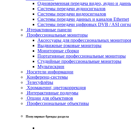
Одновременная передача видео, аудио и данн
Системы передачи аудиосигналов
Системы передачи видеосигналов
Системы передачи данных и каналов Ethernet
Системы передачи цифровых DVB / ASI сигн
Итерактивные панели
Профессиональные мониторы
Аксессуары для профессиональных мониторо
Выдвижные рэковые мониторы
Мониторные сборки
Портативные профессиональные мониторы
Студийные профессиональные мониторы
Мультискрин
Носители информации
Конференц-системы
Телесуфлёры
Хромакеинг, цветокоррекция
Интерактивные подиумы
Опции для объективов
Профессиональные объективы
Популярные бренды раздела