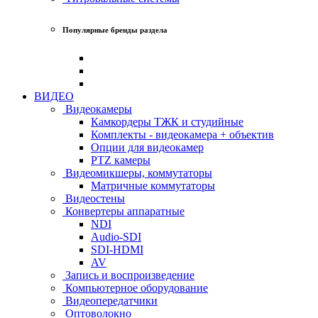
Популярные бренды раздела
ВИДЕО
Видеокамеры
Камкордеры ТЖК и студийные
Комплекты - видеокамера + объектив
Опции для видеокамер
PTZ камеры
Видеомикшеры, коммутаторы
Матричные коммутаторы
Видеостены
Конвертеры аппаратные
NDI
Audio-SDI
SDI-HDMI
AV
Запись и воспроизведение
Компьютерное оборудование
Видеопередатчики
Оптоволокно