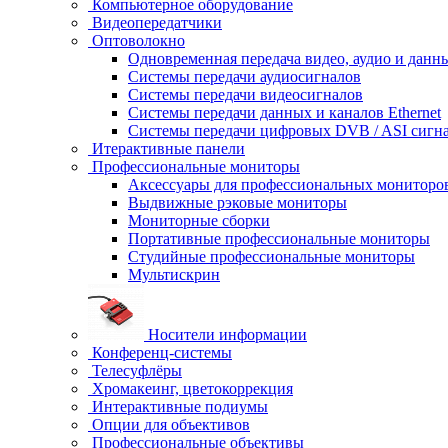
Компьютерное оборудование
Видеопередатчики
Оптоволокно
Одновременная передача видео, аудио и данн
Системы передачи аудиосигналов
Системы передачи видеосигналов
Системы передачи данных и каналов Ethernet
Системы передачи цифровых DVB / ASI сигн
Итерактивные панели
Профессиональные мониторы
Аксессуары для профессиональных мониторо
Выдвижные рэковые мониторы
Мониторные сборки
Портативные профессиональные мониторы
Студийные профессиональные мониторы
Мультискрин
Носители информации
Конференц-системы
Телесуфлёры
Хромакеинг, цветокоррекция
Интерактивные подиумы
Опции для объективов
Профессиональные объективы