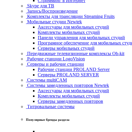
Стримминг в Интернет
Skype для ТВ
Запись/Воспроизведение
Комплекты для трансляции Streaming Fruits
Мобильные студии Newtek
Аксессуары для мобильных студий
Комплекты мобильных студий
Панели управления для мобильных студий
Програмное обеспечение для мобильных студ
Серверы мобильных студий
Передвижные телевизионные комплексы Ob-kit
Рабочие станции LogoVision
Серверы и рабочие станции
Рабочие станции PROLAND Server
Серверы PROLAND SERVER
Системы multiCAM
Системы замедленных повторов Newtek
Аксессуары для мобильных студий
Комплекты мобильных студий
Серверы замедленных повторов
Титровальные системы
Популярные бренды раздела