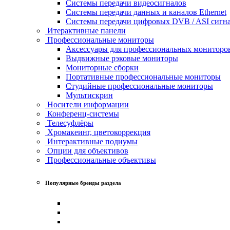
Системы передачи видеосигналов
Системы передачи данных и каналов Ethernet
Системы передачи цифровых DVB / ASI сигн
Итерактивные панели
Профессиональные мониторы
Аксессуары для профессиональных мониторо
Выдвижные рэковые мониторы
Мониторные сборки
Портативные профессиональные мониторы
Студийные профессиональные мониторы
Мультискрин
Носители информации
Конференц-системы
Телесуфлёры
Хромакеинг, цветокоррекция
Интерактивные подиумы
Опции для объективов
Профессиональные объективы
Популярные бренды раздела