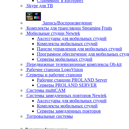
Стримминг в Интернет
Skype для ТВ
Запись/Воспроизведение
Комплекты для трансляции Streaming Fruits
Мобильные студии Newtek
Аксессуары для мобильных студий
Комплекты мобильных студий
Панели управления для мобильных студий
Програмное обеспечение для мобильных студ
Серверы мобильных студий
Передвижные телевизионные комплексы Ob-kit
Рабочие станции LogoVision
Серверы и рабочие станции
Рабочие станции PROLAND Server
Серверы PROLAND SERVER
Системы multiCAM
Системы замедленных повторов Newtek
Аксессуары для мобильных студий
Комплекты мобильных студий
Серверы замедленных повторов
Титровальные системы
Популярные бренды раздела