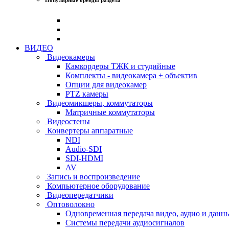
ВИДЕО
Видеокамеры
Камкордеры ТЖК и студийные
Комплекты - видеокамера + объектив
Опции для видеокамер
PTZ камеры
Видеомикшеры, коммутаторы
Матричные коммутаторы
Видеостены
Конвертеры аппаратные
NDI
Audio-SDI
SDI-HDMI
AV
Запись и воспроизведение
Компьютерное оборудование
Видеопередатчики
Оптоволокно
Одновременная передача видео, аудио и данн
Системы передачи аудиосигналов