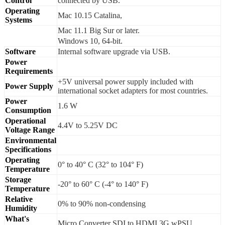
Control
connected by USB.
Operating
Mac 10.15 Catalina,
Systems
Mac 11.1 Big Sur or later.
Windows 10, 64-bit.
Software
Internal software upgrade via USB.
Power
Requirements
+5V universal power supply included with
Power Supply
international socket adapters for most countries.
Power
1.6 W
Consumption
Operational
4.4V to 5.25V DC
Voltage Range
Environmental
Specifications
Operating
0° to 40° C (32° to 104° F)
Temperature
Storage
-20° to 60° C (-4° to 140° F)
Temperature
Relative
0% to 90% non-condensing
Humidity
What's
Micro Converter SDI to HDMI 3G wPSU