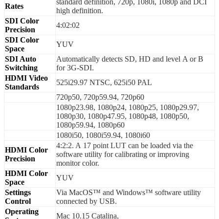
standard definition, 720p, 1080i, 1080p and DCI
Rates
high definition.
SDI Color
4:02:02
Precision
SDI Color
YUV
Space
SDI Auto
Automatically detects SD, HD and level A or B
Switching
for 3G‑SDI.
HDMI Video
525i29.97 NTSC, 625i50 PAL
Standards
720p50, 720p59.94, 720p60
1080p23.98, 1080p24, 1080p25, 1080p29.97,
1080p30, 1080p47.95, 1080p48, 1080p50,
1080p59.94, 1080p60
1080i50, 1080i59.94, 1080i60
4:2:2. A 17 point LUT can be loaded via the
HDMI Color
software utility for calibrating or improving
Precision
monitor color.
HDMI Color
YUV
Space
Settings
Via MacOS™ and Windows™ software utility
Control
connected by USB.
Operating
Mac 10.15 Catalina,