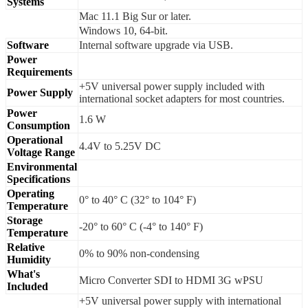
Systems
Mac 11.1 Big Sur or later.
Windows 10, 64-bit.
Software
Internal software upgrade via USB.
Power
Requirements
+5V universal power supply included with
Power Supply
international socket adapters for most countries.
Power
1.6 W
Consumption
Operational
4.4V to 5.25V DC
Voltage Range
Environmental
Specifications
Operating
0° to 40° C (32° to 104° F)
Temperature
Storage
-20° to 60° C (-4° to 140° F)
Temperature
Relative
0% to 90% non-condensing
Humidity
What's
Micro Converter SDI to HDMI 3G wPSU
Included
+5V universal power supply with international