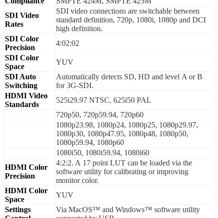
Compliance
SMPTE 424M, SMPTE 425M
SDI video connections are switchable between
SDI Video
standard definition, 720p, 1080i, 1080p and DCI
Rates
high definition.
SDI Color
4:02:02
Precision
SDI Color
YUV
Space
SDI Auto
Automatically detects SD, HD and level A or B
Switching
for 3G‑SDI.
HDMI Video
525i29.97 NTSC, 625i50 PAL
Standards
720p50, 720p59.94, 720p60
1080p23.98, 1080p24, 1080p25, 1080p29.97,
1080p30, 1080p47.95, 1080p48, 1080p50,
1080p59.94, 1080p60
1080i50, 1080i59.94, 1080i60
4:2:2. A 17 point LUT can be loaded via the
HDMI Color
software utility for calibrating or improving
Precision
monitor color.
HDMI Color
YUV
Space
Settings
Via MacOS™ and Windows™ software utility