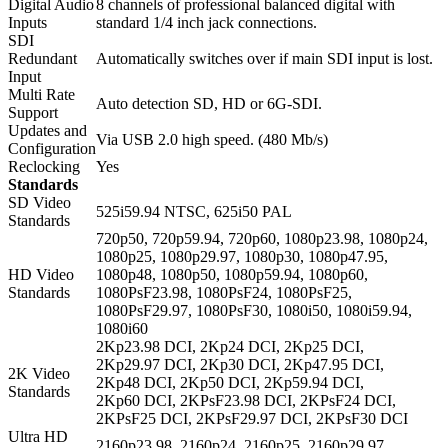
Digital Audio
8 channels of professional balanced digital with
Inputs
standard 1/4 inch jack connections.
SDI
Redundant
Automatically switches over if main SDI input is lost.
Input
Multi Rate
Auto detection SD, HD or 6G‑SDI.
Support
Updates and
Via USB 2.0 high speed. (480 Mb/s)
Configuration
Reclocking
Yes
Standards
SD Video
525i59.94 NTSC, 625i50 PAL
Standards
720p50, 720p59.94, 720p60, 1080p23.98, 1080p24,
1080p25, 1080p29.97, 1080p30, 1080p47.95,
HD Video
1080p48, 1080p50, 1080p59.94, 1080p60,
Standards
1080PsF23.98, 1080PsF24, 1080PsF25,
1080PsF29.97, 1080PsF30, 1080i50, 1080i59.94,
1080i60
2Kp23.98 DCI, 2Kp24 DCI, 2Kp25 DCI,
2Kp29.97 DCI, 2Kp30 DCI, 2Kp47.95 DCI,
2K Video
2Kp48 DCI, 2Kp50 DCI, 2Kp59.94 DCI,
Standards
2Kp60 DCI, 2KPsF23.98 DCI, 2KPsF24 DCI,
2KPsF25 DCI, 2KPsF29.97 DCI, 2KPsF30 DCI
Ultra HD
2160p23.98, 2160p24, 2160p25, 2160p29.97,