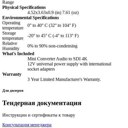
Range
Physical Specifications
4.52x3.63x0.9 (in) 7.61 (oz)
Environmental Specifications
Operating
0° to 40° C (32° to 104° F)
temperature
Storage
-20° to 45° C (-4° to 113° F)
temperature
Relative
0% to 90% non‑condensing
Humidity
What's Included
Mini Converter Audio to SDI 4K
12V universal power supply with international
socket adapters
Warranty
3 Year Limited Manufacturer's Warranty.
Для дилеров
Тендерная документация
Инструкции и сертификаты к товару
Консультация менеджера