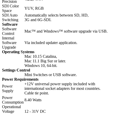
Precision
SDI Color
YUV, RGB
Space
SDI Auto
Automatically selects between SD, HD,
Switching
3G and 6G‑SDI.
Software
Software
Mac™ and Windows™ software upgrade via USB.
Control
Internal
Software
Via included updater application.
Upgrade
Operating Systems
Mac 10.15 Catalina,
Mac 11.1 Big Sur or later.
Windows 10, 64-bit.
Settings Control
Mini Switches or USB software.
Power Requirements
+12V universal power supply included with
Power
international socket adapters for most countries.
Supply
Cable tie point.
Power
8.40 Watts
Consumption
Operational
Voltage
12 ‑ 31V DC