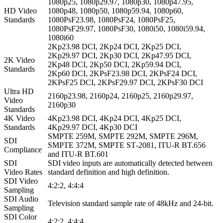
1080p25, 1080p29.97, 1080p30, 1080p47.95,
HD Video
1080p48, 1080p50, 1080p59.94, 1080p60,
Standards
1080PsF23.98, 1080PsF24, 1080PsF25,
1080PsF29.97, 1080PsF30, 1080i50, 1080i59.94,
1080i60
2Kp23.98 DCI, 2Kp24 DCI, 2Kp25 DCI,
2Kp29.97 DCI, 2Kp30 DCI, 2Kp47.95 DCI,
2K Video
2Kp48 DCI, 2Kp50 DCI, 2Kp59.94 DCI,
Standards
2Kp60 DCI, 2KPsF23.98 DCI, 2KPsF24 DCI,
2KPsF25 DCI, 2KPsF29.97 DCI, 2KPsF30 DCI
Ultra HD
2160p23.98, 2160p24, 2160p25, 2160p29.97,
Video
2160p30
Standards
4K Video
4Kp23.98 DCI, 4Kp24 DCI, 4Kp25 DCI,
Standards
4Kp29.97 DCI, 4Kp30 DCI
SMPTE 259M, SMPTE 292M, SMPTE 296M,
SDI
SMPTE 372M, SMPTE ST‑2081, ITU‑R BT.656
Compliance
and ITU‑R BT.601
SDI
SDI video inputs are automatically detected between
Video Rates
standard definition and high definition.
SDI Video
4:2:2, 4:4:4
Sampling
SDI Audio
Television standard sample rate of 48kHz and 24‑bit.
Sampling
SDI Color
4:2:2, 4:4:4