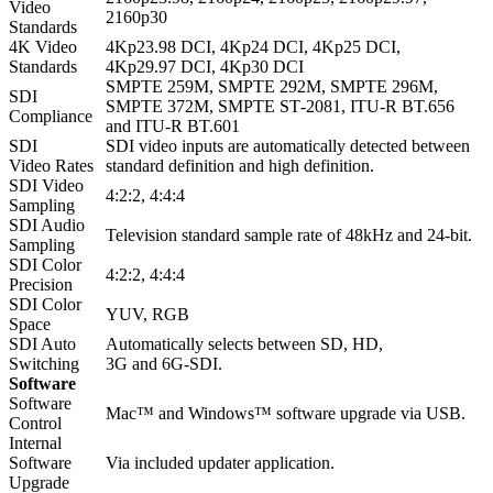
Video
2160p30
Standards
4K Video
4Kp23.98 DCI, 4Kp24 DCI, 4Kp25 DCI,
Standards
4Kp29.97 DCI, 4Kp30 DCI
SMPTE 259M, SMPTE 292M, SMPTE 296M,
SDI
SMPTE 372M, SMPTE ST‑2081, ITU‑R BT.656
Compliance
and ITU‑R BT.601
SDI
SDI video inputs are automatically detected between
Video Rates
standard definition and high definition.
SDI Video
4:2:2, 4:4:4
Sampling
SDI Audio
Television standard sample rate of 48kHz and 24‑bit.
Sampling
SDI Color
4:2:2, 4:4:4
Precision
SDI Color
YUV, RGB
Space
SDI Auto
Automatically selects between SD, HD,
Switching
3G and 6G‑SDI.
Software
Software
Mac™ and Windows™ software upgrade via USB.
Control
Internal
Software
Via included updater application.
Upgrade