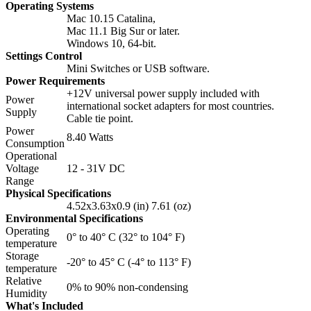
Operating Systems
Mac 10.15 Catalina,
Mac 11.1 Big Sur or later.
Windows 10, 64-bit.
Settings Control
Mini Switches or USB software.
Power Requirements
+12V universal power supply included with
Power
international socket adapters for most countries.
Supply
Cable tie point.
Power
8.40 Watts
Consumption
Operational
Voltage
12 ‑ 31V DC
Range
Physical Specifications
4.52x3.63x0.9 (in) 7.61 (oz)
Environmental Specifications
Operating
0° to 40° C (32° to 104° F)
temperature
Storage
-20° to 45° C (-4° to 113° F)
temperature
Relative
0% to 90% non‑condensing
Humidity
What's Included