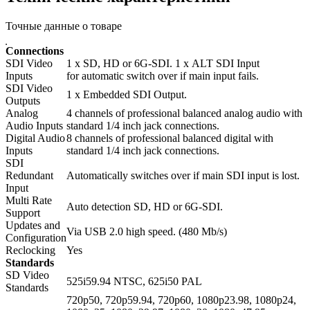
Точные данные о товаре
Connections
SDI Video
1 x SD, HD or 6G‑SDI. 1 x ALT SDI Input
Inputs
for automatic switch over if main input fails.
SDI Video
1 x Embedded SDI Output.
Outputs
Analog
4 channels of professional balanced analog audio with
Audio Inputs
standard 1/4 inch jack connections.
Digital Audio
8 channels of professional balanced digital with
Inputs
standard 1/4 inch jack connections.
SDI
Redundant
Automatically switches over if main SDI input is lost.
Input
Multi Rate
Auto detection SD, HD or 6G‑SDI.
Support
Updates and
Via USB 2.0 high speed. (480 Mb/s)
Configuration
Reclocking
Yes
Standards
SD Video
525i59.94 NTSC, 625i50 PAL
Standards
720p50, 720p59.94, 720p60, 1080p23.98, 1080p24,