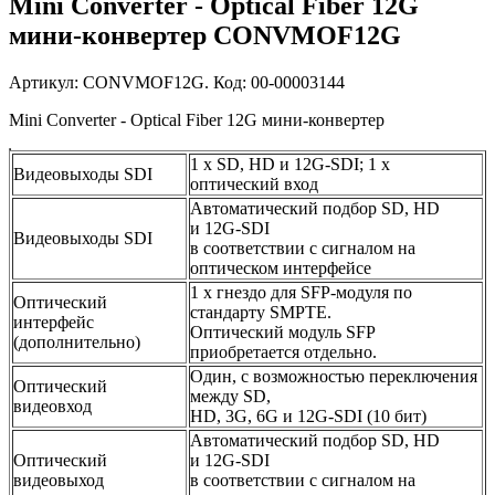
Mini Converter - Optical Fiber 12G
мини-конвертер CONVMOF12G
Артикул: CONVMOF12G. Код: 00-00003144
Mini Converter - Optical Fiber 12G мини-конвертер
1 x SD, HD и 12G‑SDI; 1 x
Видеовыходы SDI
оптический вход
Автоматический подбор SD, HD
и 12G‑SDI
Видеовыходы SDI
в соответствии с сигналом на
оптическом интерфейсе
1 х гнездо для SFP-модуля по
Оптический
стандарту SMPTE.
интерфейс
Оптический модуль SFP
(дополнительно)
приобретается отдельно.
Один, с возможностью переключения
Оптический
между SD,
видеовход
HD, 3G, 6G и 12G‑SDI (10 бит)
Автоматический подбор SD, HD
Оптический
и 12G‑SDI
видеовыход
в соответствии с сигналом на