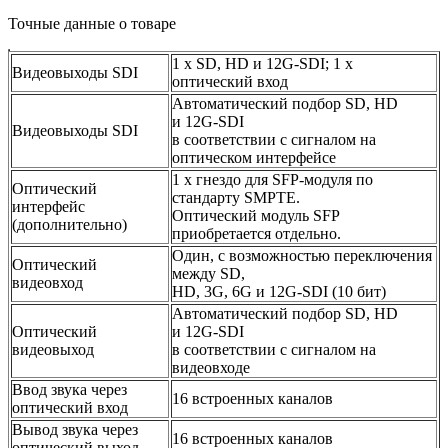
Точные данные о товаре
1 x SD, HD и 12G‑SDI; 1 x
Видеовыходы SDI
оптический вход
Автоматический подбор SD, HD
и 12G‑SDI
Видеовыходы SDI
в соответствии с сигналом на
оптическом интерфейсе
1 х гнездо для SFP-модуля по
Оптический
стандарту SMPTE.
интерфейс
Оптический модуль SFP
(дополнительно)
приобретается отдельно.
Один, с возможностью переключения
Оптический
между SD,
видеовход
HD, 3G, 6G и 12G‑SDI (10 бит)
Автоматический подбор SD, HD
Оптический
и 12G‑SDI
видеовыход
в соответствии с сигналом на
видеовходе
Ввод звука через
16 встроенных каналов
оптический вход
Вывод звука через
16 встроенных каналов
оптический выход