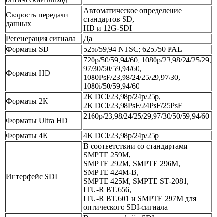
Автоматическое определение
Скорость передачи
стандартов SD,
данных
HD и 12G‑SDI
Регенерация сигнала
Да
Форматы SD
525i/59,94 NTSC; 625i/50 PAL
720p/50/59,94/60, 1080p/23,98/24/25/29,
97/30/50/59,94/60,
Форматы HD
1080PsF/23,98/24/25/29,97/30,
1080i/50/59,94/60
2K DCI/23,98p/24p/25p,
Форматы 2K
2K DCI/23,98PsF/24PsF/25PsF
2160p/23,98/24/25/29,97/30/50/59,94/60
Форматы Ultra HD
Форматы 4K
4K DCI/23,98p/24p/25p
В соответствии со стандартами
SMPTE 259M,
SMPTE 292M, SMPTE 296M,
SMPTE 424M‑B,
Интерфейс SDI
SMPTE 425M, SMPTE ST‑2081,
ITU‑R BT.656,
ITU‑R BT.601 и SMPTE 297M для
оптического SDI‑сигнала