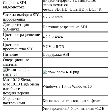
Видеоинтерфейс SDI позволяет
Скорость SDI-
переключаться
видеопотока
между SD, HD, Ultra HD и DCI 4K
Частота выборки SDI-
4:2:2 и 4:4:4
изображения
Дискретизация
Цветовое разрешение SDI
SDI‑звука
Цветовое разрешение
4:2:2 и 4:4:4
SDI
Цветовое
YUV и RGB
пространство SDI
Питание
Поддержка ASI
Операционные
системы
Mac 10.12 Sierra,
Mac 10.13 High Sierra
Windows 8.1 или Windows 10
или более
поздняя версия
Управление
Без пользовательского интерфейса
настройками
Универсальный блок питания +12 В