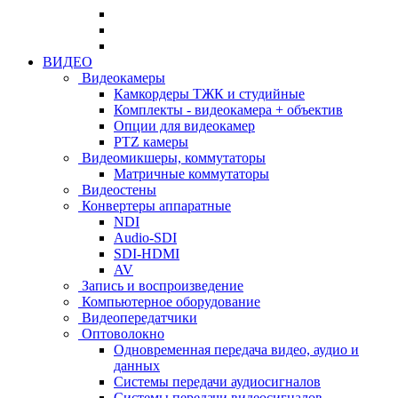
ВИДЕО
Видеокамеры
Камкордеры ТЖК и студийные
Комплекты - видеокамера + объектив
Опции для видеокамер
PTZ камеры
Видеомикшеры, коммутаторы
Матричные коммутаторы
Видеостены
Конвертеры аппаратные
NDI
Audio-SDI
SDI-HDMI
AV
Запись и воспроизведение
Компьютерное оборудование
Видеопередатчики
Оптоволокно
Одновременная передача видео, аудио и
данных
Системы передачи аудиосигналов
Системы передачи видеосигналов