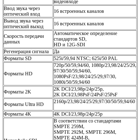
видеовходе
Ввод звука через
16 встроенных каналов
оптический вход
Вывод звука через
16 встроенных каналов
оптический выход
Автоматическое определение
Скорость передачи
стандартов SD,
данных
HD и 12G‑SDI
Регенерация сигнала
Да
Форматы SD
525i/59,94 NTSC; 625i/50 PAL
720p/50/59,94/60, 1080p/23,98/24/25/29,
97/30/50/59,94/60,
Форматы HD
1080PsF/23,98/24/25/29,97/30,
1080i/50/59,94/60
2K DCI/23,98p/24p/25p,
Форматы 2K
2K DCI/23,98PsF/24PsF/25PsF
2160p/23,98/24/25/29,97/30/50/59,94/60
Форматы Ultra HD
Форматы 4K
4K DCI/23,98p/24p/25p
В соответствии со стандартами
SMPTE 259M,
SMPTE 292M, SMPTE 296M,
SMPTE 424M‑B,