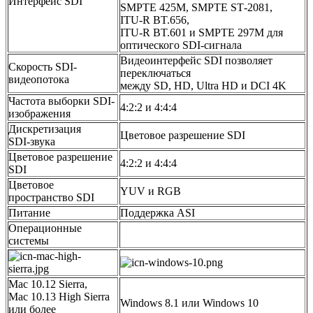
Интерфейс SDI
SMPTE 425M, SMPTE ST‑2081,
ITU‑R BT.656,
ITU‑R BT.601 и SMPTE 297M для
оптического SDI‑сигнала
Видеоинтерфейс SDI позволяет
Скорость SDI-
переключаться
видеопотока
между SD, HD, Ultra HD и DCI 4K
Частота выборки SDI-
4:2:2 и 4:4:4
изображения
Дискретизация
Цветовое разрешение SDI
SDI‑звука
Цветовое разрешение
4:2:2 и 4:4:4
SDI
Цветовое
YUV и RGB
пространство SDI
Питание
Поддержка ASI
Операционные
системы
Mac 10.12 Sierra,
Mac 10.13 High Sierra
Windows 8.1 или Windows 10
или более