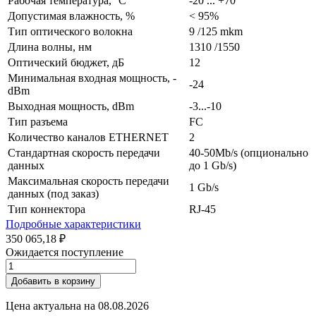
Рабочая температура, °C
-20 ... +70
Допустимая влажность, %
< 95%
Тип оптического волокна
9 /125 mkm
Длина волны, нм
1310 /1550
Оптический бюджет, дБ
12
Минимальная входная мощность, -
-24
dBm
Выходная мощность, dBm
-3...-10
Тип разъема
FC
Количество каналов ETHERNET
2
Cтандартная скорость передачи
40-50Mb/s (опционально
данных
до 1 Gb/s)
Максимальная скорость передачи
1 Gb/s
данных (под заказ)
Тип коннектора
RJ-45
Подробные характеристики
350 065,18 ₽
Ожидается поступление
Добавить в корзину
Цена актуальна на
08.08.2026