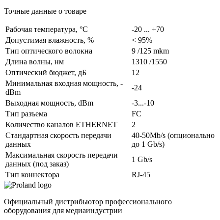
Точные данные о товаре
Рабочая температура, °C
-20 ... +70
Допустимая влажность, %
< 95%
Тип оптического волокна
9 /125 mkm
Длина волны, нм
1310 /1550
Оптический бюджет, дБ
12
Минимальная входная мощность, -
-24
dBm
Выходная мощность, dBm
-3...-10
Тип разъема
FC
Количество каналов ETHERNET
2
Cтандартная скорость передачи
40-50Mb/s (опционально
данных
до 1 Gb/s)
Максимальная скорость передачи
1 Gb/s
данных (под заказ)
Тип коннектора
RJ-45
Официальный дистрибьютор профессионального
оборудования для медиаиндустрии