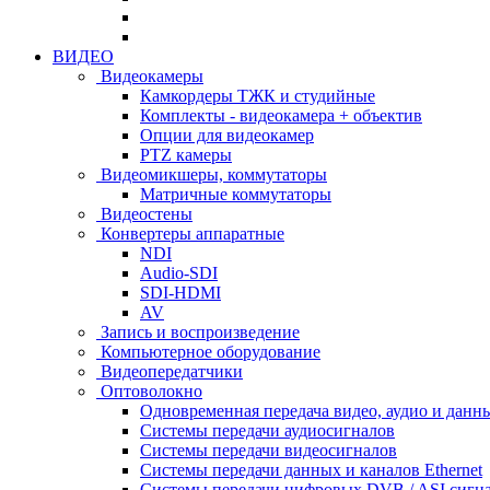
ВИДЕО
Видеокамеры
Камкордеры ТЖК и студийные
Комплекты - видеокамера + объектив
Опции для видеокамер
PTZ камеры
Видеомикшеры, коммутаторы
Матричные коммутаторы
Видеостены
Конвертеры аппаратные
NDI
Audio-SDI
SDI-HDMI
AV
Запись и воспроизведение
Компьютерное оборудование
Видеопередатчики
Оптоволокно
Одновременная передача видео, аудио и данн
Системы передачи аудиосигналов
Системы передачи видеосигналов
Системы передачи данных и каналов Ethernet
Системы передачи цифровых DVB / ASI сигн