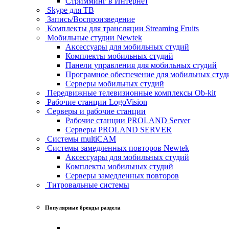
Стримминг в Интернет
Skype для ТВ
Запись/Воспроизведение
Комплекты для трансляции Streaming Fruits
Мобильные студии Newtek
Аксессуары для мобильных студий
Комплекты мобильных студий
Панели управления для мобильных студий
Програмное обеспечение для мобильных студ
Серверы мобильных студий
Передвижные телевизионные комплексы Ob-kit
Рабочие станции LogoVision
Серверы и рабочие станции
Рабочие станции PROLAND Server
Серверы PROLAND SERVER
Системы multiCAM
Системы замедленных повторов Newtek
Аксессуары для мобильных студий
Комплекты мобильных студий
Серверы замедленных повторов
Титровальные системы
Популярные бренды раздела