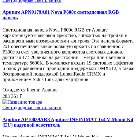
Светодиодные светильники
Aputure APN0179A81 Nova P600c светодиодная RGB
панель
Светодиодная панель Nova P600c RGB от Aputure
характеризуется высокой яркостью, гибкостью настройки и
расширенными возможностями контроля. Эта панель формата
2x1 обеспечивает вдвое большую яркость по сравнению с
P300c за счет увеличенного количества световых диодов,
достигая 17 520 люкс на расстоянии 1 метра при цветовой
температуре 5600K. В комплект входит 19 световых эффектов
и блок управления с проводной поддержкой DMX512, а также
беспроводной поддержкой LumenRadio CRMX и
приложением Sidus Link для смартфонов.
Ожидается
Бренд: Aputure
283 361 ₽
Светодиодные светильники
Aputure AP10039AR8 Aputure INFINIMAT 1x4 V-Mount Kit
(EU) надувной осветитель
Модель Aputure INFINIMAT 1x4 V-Mount Kit — это