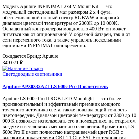
Модель Aputure INFINIMAT 2x4 V-Mount Kit — это
модульный светодиодный мат размером 2 x 4 фута,
обеспечивающий полный спектр RGBWW и широкий
диапазон цветовой температуры от 2000K до 10 000K.
Оснащенный контроллером мощностью 400 Вт, он может
питаться как от опциональной V-образной батареи, так и от
сети переменного тока, а также управлять несколькими
единицами INFINIMAT одновременно.
Ожидается
Бренд: Aputure
349 071 ₽
Светодиодные светильники
Aputure AP30332A21 LS 600c Pro II осветитель
Aputure LS 600c Pro II RGB LED Monolight — это более
производительный и эффективный преемник мощного
точечного источника света, также повышающий точность
цветопередачи. Диапазон цветовой температуры от 2300 до 10
000 К позволяет использовать его в помещениях, на открытом
воздухе и в условиях смешанного освещения. Кроме того, LS
600c Pro II имеет полностью настраиваемый цвет RGB с
высокими показателями CRI, TLCI и SSI. Его технология