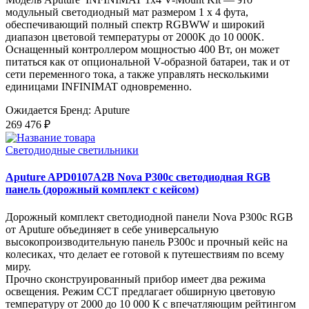
модульный светодиодный мат размером 1 x 4 фута,
обеспечивающий полный спектр RGBWW и широкий
диапазон цветовой температуры от 2000K до 10 000K.
Оснащенный контроллером мощностью 400 Вт, он может
питаться как от опциональной V-образной батареи, так и от
сети переменного тока, а также управлять несколькими
единицами INFINIMAT одновременно.
Ожидается
Бренд: Aputure
269 476 ₽
Светодиодные светильники
Aputure APD0107A2B Nova P300c светодиодная RGB
панель (дорожный комплект с кейсом)
Дорожный комплект светодиодной панели Nova P300c RGB
от Aputure объединяет в себе универсальную
высокопроизводительную панель P300c и прочный кейс на
колесиках, что делает ее готовой к путешествиям по всему
миру.
Прочно сконструированный прибор имеет два режима
освещения. Режим CCT предлагает обширную цветовую
температуру от 2000 до 10 000 К с впечатляющим рейтингом