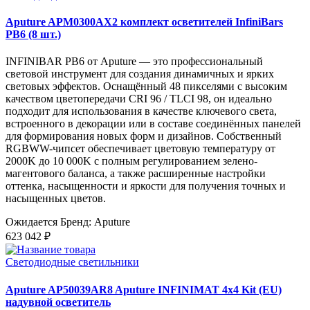
Aputure APM0300AX2 комплект осветителей InfiniBars
PB6 (8 шт.)
INFINIBAR PB6 от Aputure — это профессиональный
световой инструмент для создания динамичных и ярких
световых эффектов. Оснащённый 48 пикселями с высоким
качеством цветопередачи CRI 96 / TLCI 98, он идеально
подходит для использования в качестве ключевого света,
встроенного в декорации или в составе соединённых панелей
для формирования новых форм и дизайнов. Собственный
RGBWW-чипсет обеспечивает цветовую температуру от
2000K до 10 000K с полным регулированием зелено-
магентового баланса, а также расширенные настройки
оттенка, насыщенности и яркости для получения точных и
насыщенных цветов.
Ожидается
Бренд: Aputure
623 042 ₽
Светодиодные светильники
Aputure AP50039AR8 Aputure INFINIMAT 4x4 Kit (EU)
надувной осветитель