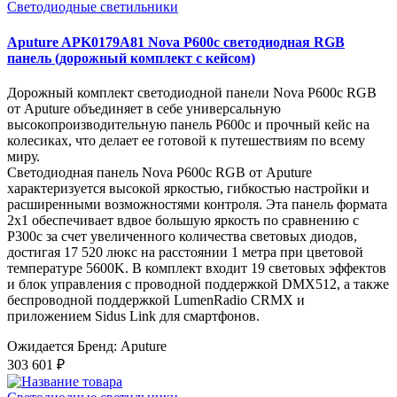
Светодиодные светильники
Aputure APK0179A81 Nova P600c светодиодная RGB
панель (дорожный комплект с кейсом)
Дорожный комплект светодиодной панели Nova P600c RGB
от Aputure объединяет в себе универсальную
высокопроизводительную панель P600c и прочный кейс на
колесиках, что делает ее готовой к путешествиям по всему
миру.
Светодиодная панель Nova P600c RGB от Aputure
характеризуется высокой яркостью, гибкостью настройки и
расширенными возможностями контроля. Эта панель формата
2x1 обеспечивает вдвое большую яркость по сравнению с
P300c за счет увеличенного количества световых диодов,
достигая 17 520 люкс на расстоянии 1 метра при цветовой
температуре 5600K. В комплект входит 19 световых эффектов
и блок управления с проводной поддержкой DMX512, а также
беспроводной поддержкой LumenRadio CRMX и
приложением Sidus Link для смартфонов.
Ожидается
Бренд: Aputure
303 601 ₽