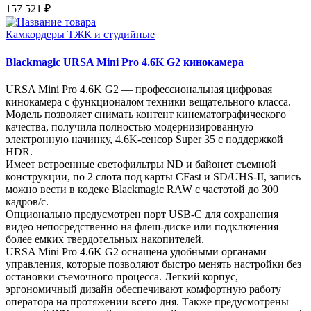
157 521 ₽
Камкордеры ТЖК и студийные
Blackmagic URSA Mini Pro 4.6K G2 кинокамера
URSA Mini Pro 4.6K G2 — профессиональная цифровая
кинокамера с функционалом техники вещательного класса.
Модель позволяет снимать контент кинематографического
качества, получила полностью модернизированную
электронную начинку, 4.6K-сенсор Super 35 с поддержкой
HDR.
Имеет встроенные светофильтры ND и байонет съемной
конструкции, по 2 слота под карты CFast и SD/UHS‑II, запись
можно вести в кодеке Blackmagic RAW с частотой до 300
кадров/с.
Опционально предусмотрен порт USB-C для сохранения
видео непосредственно на флеш-диске или подключения
более емких твердотельных накопителей.
URSA Mini Pro 4.6K G2 оснащена удобными органами
управления, которые позволяют быстро менять настройки без
остановки съемочного процесса. Легкий корпус,
эргономичный дизайн обеспечивают комфортную работу
оператора на протяжении всего дня. Также предусмотрены