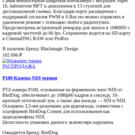
Самая миниатюрная цифровая кинокамера с матрицей Super
16, байонетом MFT и диапазоном в 13 ступеней для
дистанционной съемки. Благодаря порту расширения с
поддержкой сигналов PWM и S.Bus ею можно управлять в
удаленном режиме с помощью любого радиопульта.
Предусмотрены встроенный рекордер для записи в 1080HD с
кадровой частотой до 60 fps. Сохранение ведется на SD-карту
в CinemaDNG RAW или ProRes.
В наличии
Бренд: Blackmagic Design
102 696 ₽
РАСПРОДАЖА
P100 Камера NDI черная
PTZ-камера P100, основанная на фирменном чипе NDI от
BirdDog, обеспечивает до 1080p60 кадров в секунду, 10-
кратный оптический зум, а также два выхода — SDI и NDI.
Оснащена 3,5-мм разъемами для аудиовхода, совместима с
платформой BirdDog Comms для использования как
аудиодомофона NDI.
Целостность упаковки данного экземпляра нарушена.
Ожидается
Бренд: BirdDog