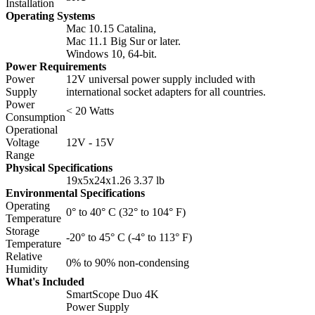
Installation
Operating Systems
Mac 10.15 Catalina,
Mac 11.1 Big Sur or later.
Windows 10, 64-bit.
Power Requirements
Power
12V universal power supply included with
Supply
international socket adapters for all countries.
Power
< 20 Watts
Consumption
Operational
Voltage
12V - 15V
Range
Physical Specifications
19х5х24х1.26 3.37 lb
Environmental Specifications
Operating
0° to 40° C (32° to 104° F)
Temperature
Storage
-20° to 45° C (-4° to 113° F)
Temperature
Relative
0% to 90% non-condensing
Humidity
What's Included
SmartScope Duo 4K
Power Supply