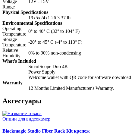
Voltage
12V - 15V
Range
Physical Specifications
19х5х24х1.26 3.37 lb
Environmental Specifications
Operating
0° to 40° C (32° to 104° F)
Temperature
Storage
-20° to 45° C (-4° to 113° F)
Temperature
Relative
0% to 90% non-condensing
Humidity
What's Included
SmartScope Duo 4K
Power Supply
Welcome wallet with QR code for software download
Warranty
12 Months Limited Manufacturer's Warranty.
Аксессуары
Опции для видеокамер
Blackmagic Studio Fiber Rack Kit крепеж