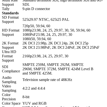
Multi Rate
Standard definition SDI, high definition SDI and 6G-
Support
SDI.
Tally
9-pin D connector
Standards
SD Format
525i29.97 NTSC, 625i25 PAL
Support
720p50, 59.94, 60
HD Format
1080p23.98, 24, 25, 29.97, 30, 50, 59.94, 60
Support
1080PsF23.98, 24, 25, 29.97, 30
1080i50, 59.94, 60
2K Format
2K DCI 23.98p, 2K DCI 24p, 2K DCI 25p
Support
2K DCI 23.98PsF, 2K DCI 24PsF, 2K DCI 25PsF
Ultra HD
Format
2160p23.98, 24, 25, 29.97, 30
Support
SMPTE 259M, SMPTE 292M, SMPTE
SDI
296M, SMPTE 372M, SMPTE 424M Level B
Compliance
and SMPTE 425M.
Audio
Television sample rate of 48KHz
Sampling
Video
4:2:2 and 4:4:4
Sampling
Color
8-bit
Precision
Color Space
YUV and RGB