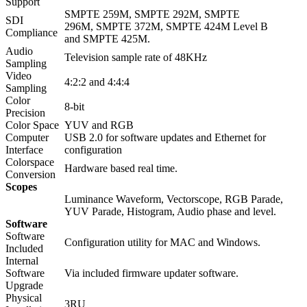
Support
SMPTE 259M, SMPTE 292M, SMPTE
SDI
296M, SMPTE 372M, SMPTE 424M Level B
Compliance
and SMPTE 425M.
Audio
Television sample rate of 48KHz
Sampling
Video
4:2:2 and 4:4:4
Sampling
Color
8-bit
Precision
Color Space
YUV and RGB
Computer
USB 2.0 for software updates and Ethernet for
Interface
configuration
Colorspace
Hardware based real time.
Conversion
Scopes
Luminance Waveform, Vectorscope, RGB Parade,
YUV Parade, Histogram, Audio phase and level.
Software
Software
Configuration utility for MAC and Windows.
Included
Internal
Software
Via included firmware updater software.
Upgrade
Physical
3RU