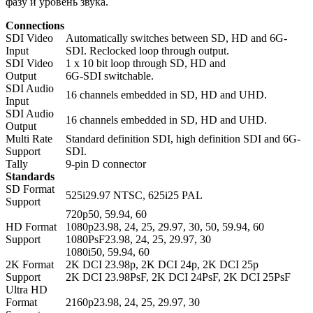
фазу и уровень звука.
Connections
SDI Video
Automatically switches between SD, HD and 6G-
Input
SDI. Reclocked loop through output.
SDI Video
1 x 10 bit loop through SD, HD and
Output
6G-SDI switchable.
SDI Audio
16 channels embedded in SD, HD and UHD.
Input
SDI Audio
16 channels embedded in SD, HD and UHD.
Output
Multi Rate
Standard definition SDI, high definition SDI and 6G-
Support
SDI.
Tally
9-pin D connector
Standards
SD Format
525i29.97 NTSC, 625i25 PAL
Support
720p50, 59.94, 60
HD Format
1080p23.98, 24, 25, 29.97, 30, 50, 59.94, 60
Support
1080PsF23.98, 24, 25, 29.97, 30
1080i50, 59.94, 60
2K Format
2K DCI 23.98p, 2K DCI 24p, 2K DCI 25p
Support
2K DCI 23.98PsF, 2K DCI 24PsF, 2K DCI 25PsF
Ultra HD
Format
2160p23.98, 24, 25, 29.97, 30