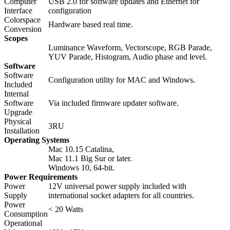
Computer
USB 2.0 for software updates and Ethernet for
Interface
configuration
Colorspace
Hardware based real time.
Conversion
Scopes
Luminance Waveform, Vectorscope, RGB Parade,
YUV Parade, Histogram, Audio phase and level.
Software
Software
Configuration utility for MAC and Windows.
Included
Internal
Software
Via included firmware updater software.
Upgrade
Physical
3RU
Installation
Operating Systems
Mac 10.15 Catalina,
Mac 11.1 Big Sur or later.
Windows 10, 64-bit.
Power Requirements
Power
12V universal power supply included with
Supply
international socket adapters for all countries.
Power
< 20 Watts
Consumption
Operational