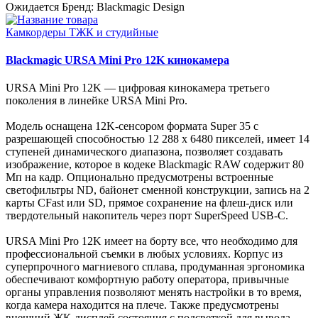
Ожидается
Бренд: Blackmagic Design
Камкордеры ТЖК и студийные
Blackmagic URSA Mini Pro 12K кинокамера
URSA Mini Pro 12K — цифровая кинокамера третьего
поколения в линейке URSA Mini Pro.
Модель оснащена 12K-сенсором формата Super 35 с
разрешающей способностью 12 288 x 6480 пикселей, имеет 14
ступеней динамического диапазона, позволяет создавать
изображение, которое в кодеке Blackmagic RAW содержит 80
Мп на кадр. Опционально предусмотрены встроенные
светофильтры ND, байонет сменной конструкции, запись на 2
карты CFast или SD, прямое сохранение на флеш-диск или
твердотельный накопитель через порт SuperSpeed USB‑C.
URSA Mini Pro 12K имеет на борту все, что необходимо для
профессиональной съемки в любых условиях. Корпус из
суперпрочного магниевого сплава, продуманная эргономика
обеспечивают комфортную работу оператора, привычные
органы управления позволяют менять настройки в то время,
когда камера находится на плече. Также предусмотрены
внешний ЖК-дисплей состояния с подсветкой для вывода